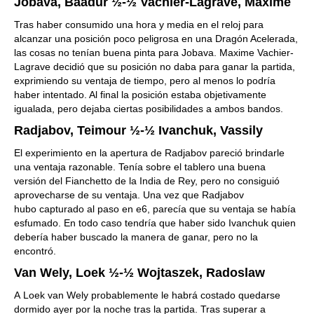
Jobava, Baadur ½-½ Vachier-Lagrave, Maxime
Tras haber consumido una hora y media en el reloj para
alcanzar una posición poco peligrosa en una Dragón Acelerada,
las cosas no tenían buena pinta para Jobava. Maxime Vachier-
Lagrave decidió que su posición no daba para ganar la partida,
exprimiendo su ventaja de tiempo, pero al menos lo podría
haber intentado. Al final la posición estaba objetivamente
igualada, pero dejaba ciertas posibilidades a ambos bandos.
Radjabov, Teimour ½-½ Ivanchuk, Vassily
El experimiento en la apertura de Radjabov pareció brindarle
una ventaja razonable. Tenía sobre el tablero una buena
versión del Fianchetto de la India de Rey, pero no consiguió
aprovecharse de su ventaja. Una vez que Radjabov
hubo capturado al paso en e6, parecía que su ventaja se había
esfumado. En todo caso tendría que haber sido Ivanchuk quien
debería haber buscado la manera de ganar, pero no la
encontró.
Van Wely, Loek ½-½ Wojtaszek, Radoslaw
A Loek van Wely probablemente le habrá costado quedarse
dormido ayer por la noche tras la partida. Tras superar a