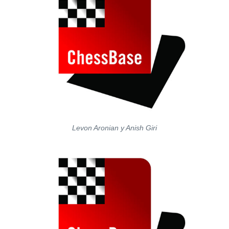
Levon Aronian y Anish Giri