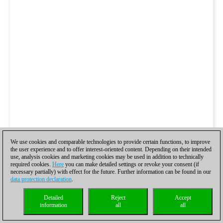
We use cookies and comparable technologies to provide certain functions, to improve
the user experience and to offer interest-oriented content. Depending on their intended
use, analysis cookies and marketing cookies may be used in addition to technically
required cookies.
Here
you can make detailed settings or revoke your consent (if
necessary partially) with effect for the future. Further information can be found in our
data protection declaration
.
Detailed
Reject
Accept
information
all
all