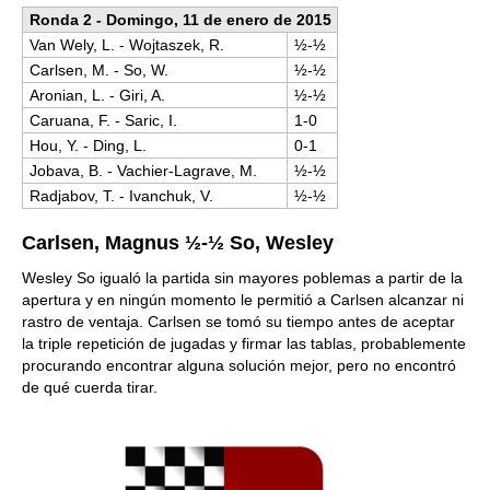
Ronda 2 - Domingo, 11 de enero de 2015
Van Wely, L. - Wojtaszek, R.
½-½
Carlsen, M. - So, W.
½-½
Aronian, L. - Giri, A.
½-½
Caruana, F. - Saric, I.
1-0
Hou, Y. - Ding, L.
0-1
Jobava, B. - Vachier-Lagrave, M.
½-½
Radjabov, T. - Ivanchuk, V.
½-½
Carlsen, Magnus ½-½ So, Wesley
Wesley So igualó la partida sin mayores poblemas a partir de la
apertura y en ningún momento le permitió a Carlsen alcanzar ni
rastro de ventaja. Carlsen se tomó su tiempo antes de aceptar
la triple repetición de jugadas y firmar las tablas, probablemente
procurando encontrar alguna solución mejor, pero no encontró
de qué cuerda tirar.