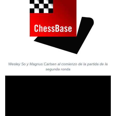
Wesley So y Magnus Carlsen al comienzo de la partida de la
segunda ronda