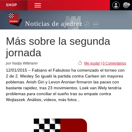
SHOP
TOGGLE
NAVIGATION
Noticias de ajedrez
Más sobre la segunda
jornada
por Nadja Wittmann
Me gusta!
|
0 Comentarios
12/01/2015 – Fabiano el Fabuloso ha comenzado el torneo con
2 de 2. Wesley So igualó la partida contra Carlsen sin mayores
poblemas. Anish Giri y Levon Aronian firmaron las paces con
bastante rapidez, tras 23 movimientos. Loek van Wely tendría
problemas para conciliar el sueño tras su empate contra
Wojtaszek. Análisis, vídeos, más fotos...