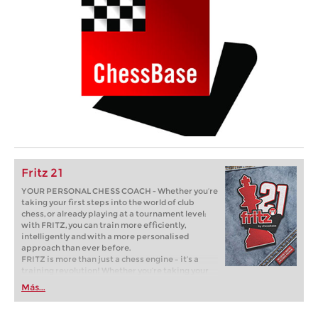
Fritz 21
YOUR PERSONAL CHESS COACH - Whether you’re
taking your first steps into the world of club
chess, or already playing at a tournament level:
with FRITZ, you can train more efficiently,
intelligently and with a more personalised
approach than ever before.
FRITZ is more than just a chess engine – it’s a
training revolution! Whether you’re taking your
first steps into the world of club chess, or already
Más...
playing at a tournament level: with FRITZ, you can
train more efficiently, intelligently and with a
more personalised approach than ever before.