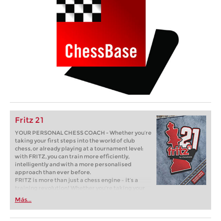
Fritz 21
YOUR PERSONAL CHESS COACH - Whether you’re
taking your first steps into the world of club
chess, or already playing at a tournament level:
with FRITZ, you can train more efficiently,
intelligently and with a more personalised
approach than ever before.
FRITZ is more than just a chess engine – it’s a
training revolution! Whether you’re taking your
first steps into the world of club chess, or already
Más...
playing at a tournament level: with FRITZ, you can
train more efficiently, intelligently and with a
more personalised approach than ever before.