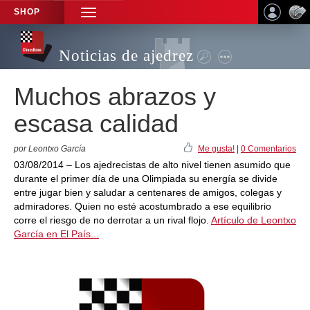
SHOP
TOGGLE
NAVIGATION
Noticias de ajedrez
Muchos abrazos y
escasa calidad
por Leontxo García
Me gusta!
|
0 Comentarios
03/08/2014 – Los ajedrecistas de alto nivel tienen asumido que
durante el primer día de una Olimpiada su energía se divide
entre jugar bien y saludar a centenares de amigos, colegas y
admiradores. Quien no esté acostumbrado a ese equilibrio
corre el riesgo de no derrotar a un rival flojo.
Artículo de Leontxo
García en El País...