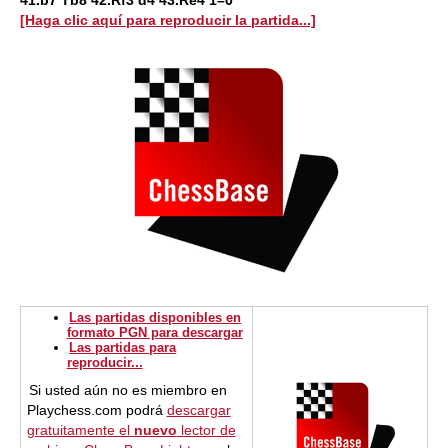
41.b7 Tb8 42.Rf3 d4 43.Re4 1–0
[Haga clic aquí para reproducir la partida...]
Las partidas disponibles en
formato PGN para descargar
Las partidas para
reproducir...
Si usted aún no es miembro en
Playchess.com podrá
descargar
gratuitamente el
nuevo
lector de