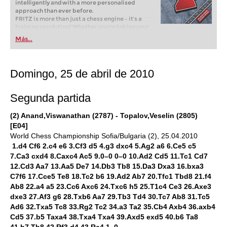
intelligently and with a more personalised
approach than ever before.
FRITZ is more than just a chess engine – it’s a
training revolution! Whether you’re taking your
first steps into the world of club chess, or already
Más...
playing at a tournament level: with FRITZ, you can
train more efficiently, intelligently and with a
more personalised approach than ever before.
Domingo, 25 de abril de 2010
Segunda partida
(2) Anand,Viswanathan (2787) - Topalov,Veselin (2805)
[E04]
World Chess Championship Sofia/Bulgaria (2), 25.04.2010
1.d4 Cf6 2.c4 e6 3.Cf3 d5 4.g3 dxc4 5.Ag2 a6 6.Ce5 c5
7.Ca3 cxd4 8.Caxc4 Ac5 9.0–0 0–0 10.Ad2 Cd5 11.Tc1 Cd7
12.Cd3 Aa7 13.Aa5 De7 14.Db3 Tb8 15.Da3 Dxa3 16.bxa3
C7f6 17.Cce5 Te8 18.Tc2 b6 19.Ad2 Ab7 20.Tfc1 Tbd8 21.f4
Ab8 22.a4 a5 23.Cc6 Axc6 24.Txc6 h5 25.T1c4 Ce3 26.Axe3
dxe3 27.Af3 g6 28.Txb6 Aa7 29.Tb3 Td4 30.Tc7 Ab8 31.Tc5
Ad6 32.Txa5 Tc8 33.Rg2 Tc2 34.a3 Ta2 35.Cb4 Axb4 36.axb4
Cd5 37.b5 Taxa4 38.Txa4 Txa4 39.Axd5 exd5 40.b6 Ta8