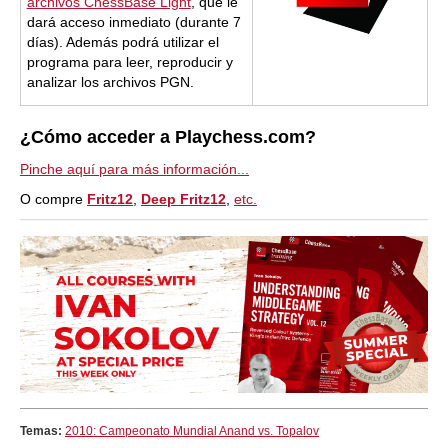
archivos ChessBase Light
, que le
dará acceso inmediato (durante 7
días). Además podrá utilizar el
programa para leer, reproducir y
analizar los archivos PGN.
¿Cómo acceder a Playchess.com?
Pinche aquí para más información...
O compre
Fritz12
,
Deep Fritz12
,
etc.
Temas:
2010: Campeonato Mundial Anand vs. Topalov