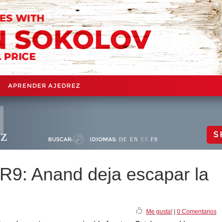
APRENDER AJEDREZ
ez
S
BUSCAR:
IDIOMAS:
DE
EN
ES
FR
 R9: Anand deja escapar la
Me gusta!
|
0 Comentarios