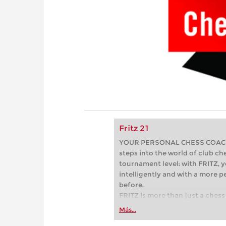
Fritz 21
YOUR PERSONAL CHESS COACH - 
steps into the world of club che
tournament level: with FRITZ, y
intelligently and with a more 
before.
FRITZ is more than just a chess 
Whether you’re taking your firs
Más...
or already playing at a tournam