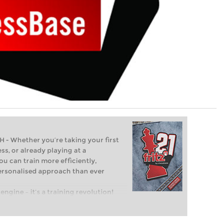
Whether you’re taking your first
ss, or already playing at a
ou can train more efficiently,
personalised approach than ever
engine – it’s a training revolution!
t steps into the world of club chess,
ent level: with FRITZ, you can train