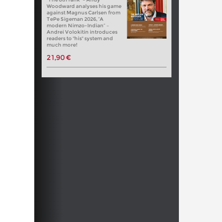
Woodward analyses his game
against Magnus Carlsen from
TePe Sigeman 2026, “A
modern Nimzo-Indian” –
Andrei Volokitin introduces
readers to "his" system and
much more!
21,90 €