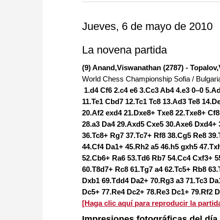
more efficiently, intelligently
approach than ever before.
Jueves, 6 de mayo de 2010
La novena partida
(9) Anand,Viswanathan (2787) - Topalov,V
World Chess Championship Sofia / Bulgari
1.d4 Cf6 2.c4 e6 3.Cc3 Ab4 4.e3 0–0 5.A
11.Te1 Cbd7 12.Tc1 Tc8 13.Ad3 Te8 14.D
20.Af2 exd4 21.Dxe8+ Txe8 22.Txe8+ Cf8
28.a3 Da4 29.Axd5 Cxe5 30.Axe6 Dxd4+ 
36.Tc8+ Rg7 37.Tc7+ Rf8 38.Cg5 Re8 39
44.Cf4 Da1+ 45.Rh2 a5 46.h5 gxh5 47.T
52.Cb6+ Ra6 53.Td6 Rb7 54.Cc4 Cxf3+ 5
60.T8d7+ Rc8 61.Tg7 a4 62.Tc5+ Rb8 63.
Dxb1 69.Tdd4 Da2+ 70.Rg3 a3 71.Tc3 Da
Dc5+ 77.Re4 Dc2+ 78.Re3 Dc1+ 79.Rf2 
[Haga clic aquí para reproducir la partida
Impresiones fotográficas del dí