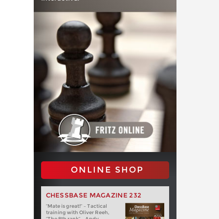
ONLINE SHOP
CHESSBASE MAGAZINE 232
“Mate is great!” – Tactical
training with Oliver Reeh,
“The 8th rank” – Andy