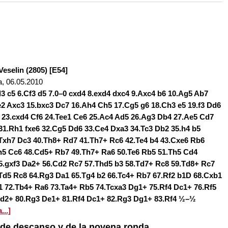
 and with a more personalised
eselin (2805) [E54]
a, 06.05.2010
d3 c5 6.Cf3 d5 7.0–0 cxd4 8.exd4 dxc4 9.Axc4 b6 10.Ag5 Ab7
e2 Axc3 15.bxc3 Dc7 16.Ah4 Ch5 17.Cg5 g6 18.Ch3 e5 19.f3 Dd6
 23.cxd4 Cf6 24.Tee1 Ce6 25.Ac4 Ad5 26.Ag3 Db4 27.Ae5 Cd7
31.Rh1 fxe6 32.Cg5 Dd6 33.Ce4 Dxa3 34.Tc3 Db2 35.h4 b5
.Txh7 Dc3 40.Th8+ Rd7 41.Th7+ Rc6 42.Te4 b4 43.Cxe6 Rb6
xh5 Cc6 48.Cd5+ Rb7 49.Th7+ Ra6 50.Te6 Rb5 51.Th5 Cd4
5.gxf3 Da2+ 56.Cd2 Rc7 57.Thd5 b3 58.Td7+ Rc8 59.Td8+ Rc7
Td5 Rc8 64.Rg3 Da1 65.Tg4 b2 66.Tc4+ Rb7 67.Rf2 b1D 68.Cxb1
1 72.Tb4+ Ra6 73.Ta4+ Rb5 74.Tcxa3 Dg1+ 75.Rf4 Dc1+ 76.Rf5
Dd2+ 80.Rg3 De1+ 81.Rf4 Dc1+ 82.Rg3 Dg1+ 83.Rf4 ½–½
...]
a de descanso y de la novena ronda