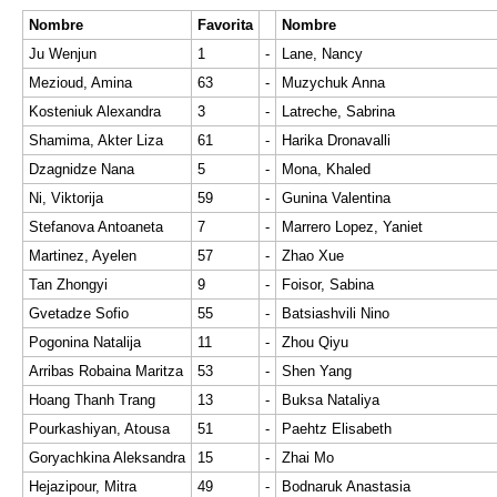
Nombre
Favorita
Nombre
Ju Wenjun
1
-
Lane, Nancy
Mezioud, Amina
63
-
Muzychuk Anna
Kosteniuk Alexandra
3
-
Latreche, Sabrina
Shamima, Akter Liza
61
-
Harika Dronavalli
Dzagnidze Nana
5
-
Mona, Khaled
Ni, Viktorija
59
-
Gunina Valentina
Stefanova Antoaneta
7
-
Marrero Lopez, Yaniet
Martinez, Ayelen
57
-
Zhao Xue
Tan Zhongyi
9
-
Foisor, Sabina
Gvetadze Sofio
55
-
Batsiashvili Nino
Pogonina Natalija
11
-
Zhou Qiyu
Arribas Robaina Maritza
53
-
Shen Yang
Hoang Thanh Trang
13
-
Buksa Nataliya
Pourkashiyan, Atousa
51
-
Paehtz Elisabeth
Goryachkina Aleksandra
15
-
Zhai Mo
Hejazipour, Mitra
49
-
Bodnaruk Anastasia