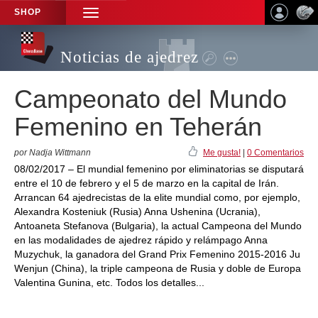
SHOP
TOGGLE
NAVIGATION
Noticias de ajedrez
Campeonato del Mundo
Femenino en Teherán
por Nadja Wittmann
Me gusta!
|
0 Comentarios
08/02/2017 – El mundial femenino por eliminatorias se disputará
entre el 10 de febrero y el 5 de marzo en la capital de Irán.
Arrancan 64 ajedrecistas de la elite mundial como, por ejemplo,
Alexandra Kosteniuk (Rusia) Anna Ushenina (Ucrania),
Antoaneta Stefanova (Bulgaria), la actual Campeona del Mundo
en las modalidades de ajedrez rápido y relámpago Anna
Muzychuk, la ganadora del Grand Prix Femenino 2015-2016 Ju
Wenjun (China), la triple campeona de Rusia y doble de Europa
Valentina Gunina, etc. Todos los detalles...