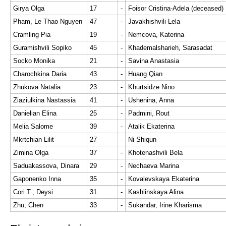
Girya Olga
17
-
Foisor Cristina-Adela (deceased)
Pham, Le Thao Nguyen
47
-
Javakhishvili Lela
Cramling Pia
19
-
Nemcova, Katerina
Guramishvili Sopiko
45
-
Khademalsharieh, Sarasadat
Socko Monika
21
-
Savina Anastasia
Charochkina Daria
43
-
Huang Qian
Zhukova Natalia
23
-
Khurtsidze Nino
Ziaziulkina Nastassia
41
-
Ushenina, Anna
Danielian Elina
25
-
Padmini, Rout
Melia Salome
39
-
Atalik Ekaterina
Mkrtchian Lilit
27
-
Ni Shiqun
Zimina Olga
37
-
Khotenashvili Bela
Saduakassova, Dinara
29
-
Nechaeva Marina
Gaponenko Inna
35
-
Kovalevskaya Ekaterina
Cori T., Deysi
31
-
Kashlinskaya Alina
Zhu, Chen
33
-
Sukandar, Irine Kharisma