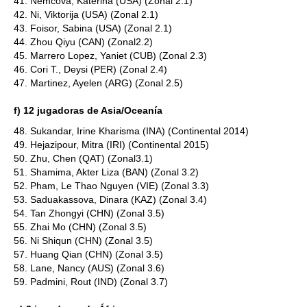
41. Nemcova, Katerina (USA) (Zonal 2.1)
42. Ni, Viktorija (USA) (Zonal 2.1)
43. Foisor, Sabina (USA) (Zonal 2.1)
44. Zhou Qiyu (CAN) (Zonal2.2)
45. Marrero Lopez, Yaniet (CUB) (Zonal 2.3)
46. Cori T., Deysi (PER) (Zonal 2.4)
47. Martinez, Ayelen (ARG) (Zonal 2.5)
f) 12 jugadoras de Asia/Oceanía
48. Sukandar, Irine Kharisma (INA) (Continental 2014)
49. Hejazipour, Mitra (IRI) (Continental 2015)
50. Zhu, Chen (QAT) (Zonal3.1)
51. Shamima, Akter Liza (BAN) (Zonal 3.2)
52. Pham, Le Thao Nguyen (VIE) (Zonal 3.3)
53. Saduakassova, Dinara (KAZ) (Zonal 3.4)
54. Tan Zhongyi (CHN) (Zonal 3.5)
55. Zhai Mo (CHN) (Zonal 3.5)
56. Ni Shiqun (CHN) (Zonal 3.5)
57. Huang Qian (CHN) (Zonal 3.5)
58. Lane, Nancy (AUS) (Zonal 3.6)
59. Padmini, Rout (IND) (Zonal 3.7)