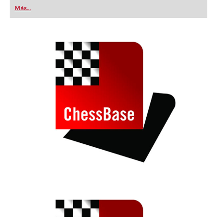
first steps into the world of club chess, or already
Más...
playing at a tournament level: with FRITZ, you can
train more efficiently, intelligently and with a
more personalised approach than ever before.