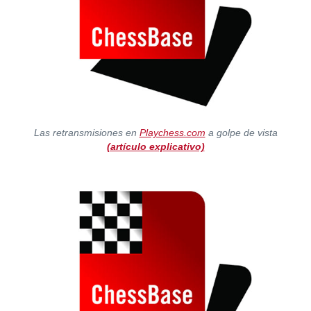
Las retransmisiones en
Playchess.com
a golpe de vista
(artículo explicativo)