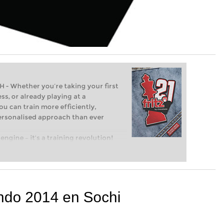
Whether you’re taking your first
ss, or already playing at a
ou can train more efficiently,
personalised approach than ever
engine – it’s a training revolution!
t steps into the world of club chess,
ent level: with FRITZ, you can train
 and with a more personalised
do 2014 en Sochi