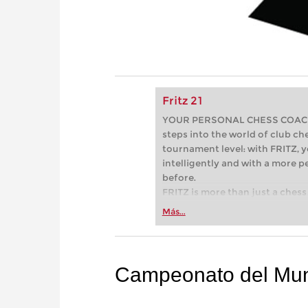
Fritz 21
YOUR PERSONAL CHESS COACH - 
steps into the world of club che
tournament level: with FRITZ, y
intelligently and with a more 
before.
FRITZ is more than just a chess 
Whether you’re taking your firs
Más...
or already playing at a tournam
more efficiently, intelligently
approach than ever before.
Campeonato del Mun