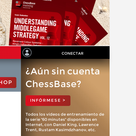
CONECTAR
¿Aún sin cuenta
ChessBase?
HOP
INFÓRMESE >
Todos los vídeos de entrenamiento de
la serie "60 minutes" disponibles en
Internet, con Daniel King, Lawrence
Trent, Rustam Kasimdzhanov, etc.