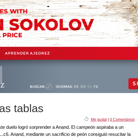
APRENDER AJEDREZ
ez
S
BUSCAR:
IDIOMAS:
DE
EN
ES
FR
as tablas
Me gusta!
|
0 Comentarios
ste duelo logró sorprender a Anand. El campeón aspiraba a un
.c6. Anand, mediante un sacrificio de peón consiguió resucitar la