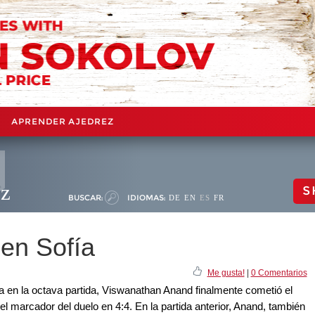
APRENDER AJEDREZ
ez
S
BUSCAR:
IDIOMAS:
DE
EN
ES
FR
en Sofía
Me gusta!
|
0 Comentarios
a en la octava partida, Viswanathan Anand finalmente cometió el
el marcador del duelo en 4:4. En la partida anterior, Anand, también