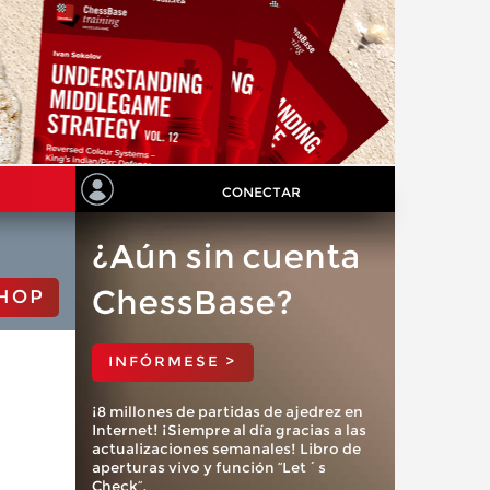
CONECTAR
¿Aún sin cuenta
ChessBase?
HOP
INFÓRMESE >
¡8 millones de partidas de ajedrez en
Internet! ¡Siempre al día gracias a las
actualizaciones semanales! Libro de
aperturas vivo y función “Let´s
Check”.