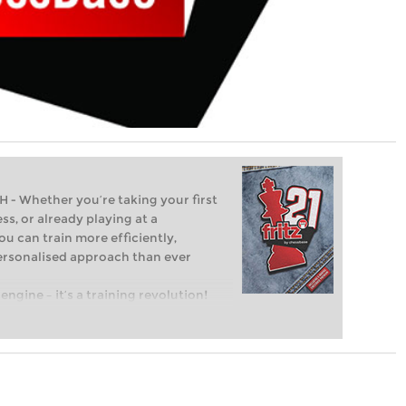
Whether you’re taking your first
ss, or already playing at a
ou can train more efficiently,
personalised approach than ever
engine – it’s a training revolution!
t steps into the world of club chess,
ent level: with FRITZ, you can train
 and with a more personalised