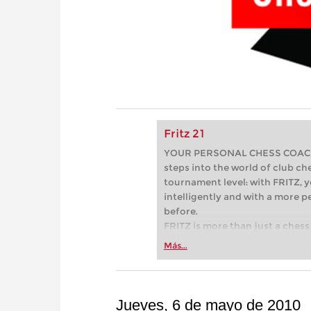
Fritz 21
YOUR PERSONAL CHESS COACH - 
steps into the world of club che
tournament level: with FRITZ, y
intelligently and with a more 
before.
FRITZ is more than just a chess 
Whether you’re taking your firs
Más...
or already playing at a tournam
more efficiently, intelligently
approach than ever before.
Jueves, 6 de mayo de 2010