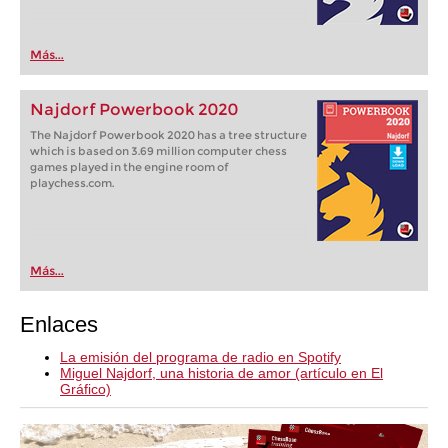
Más...
Najdorf Powerbook 2020
The Najdorf Powerbook 2020 has a tree structure
which is based on 3.69 million computer chess
games played in the engine room of
playchess.com.
Más...
Enlaces
La emisión del programa de radio en Spotify
Miguel Najdorf, una historia de amor (artículo en El
Gráfico)