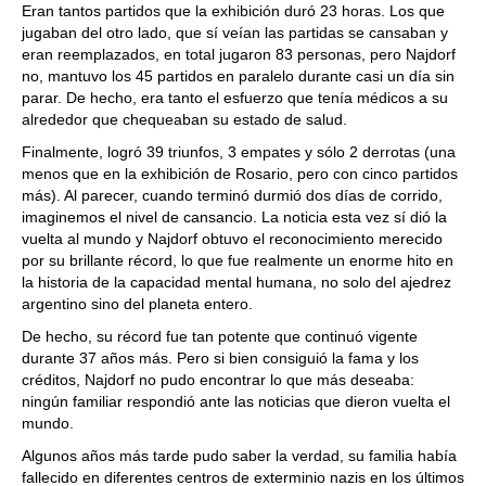
Eran tantos partidos que la exhibición duró 23 horas. Los que
jugaban del otro lado, que sí veían las partidas se cansaban y
eran reemplazados, en total jugaron 83 personas, pero Najdorf
no, mantuvo los 45 partidos en paralelo durante casi un día sin
parar. De hecho, era tanto el esfuerzo que tenía médicos a su
alrededor que chequeaban su estado de salud.
Finalmente, logró 39 triunfos, 3 empates y sólo 2 derrotas (una
menos que en la exhibición de Rosario, pero con cinco partidos
más). Al parecer, cuando terminó durmió dos días de corrido,
imaginemos el nivel de cansancio. La noticia esta vez sí dió la
vuelta al mundo y Najdorf obtuvo el reconocimiento merecido
por su brillante récord, lo que fue realmente un enorme hito en
la historia de la capacidad mental humana, no solo del ajedrez
argentino sino del planeta entero.
De hecho, su récord fue tan potente que continuó vigente
durante 37 años más. Pero si bien consiguió la fama y los
créditos, Najdorf no pudo encontrar lo que más deseaba:
ningún familiar respondió ante las noticias que dieron vuelta el
mundo.
Algunos años más tarde pudo saber la verdad, su familia había
fallecido en diferentes centros de exterminio nazis en los últimos