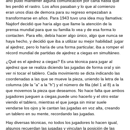
año pudo mantener alguna comunicación por carta hasta que
les perdió el rastro. Los años pasaban y lo que al comienzo
eran unos días de demora para su regreso empezaban a
transformarse en años. Para 1943 tuvo una idea muy llamativa:
Najdorf decidió que haría algo que llame la atención de la
prensa mundial para que su familia lo vea y de esa forma lo
contacten. Para ello, debía hacer algo único, algo que nunca se
haya hecho, y decidió que iba a utilizar su mejor habilidad: jugar
al ajedrez, pero lo haría de una forma particular, iba a romper el
récord mundial de partidas de ajedrez a ciegas en simultáneo.
¿Qué es el ajedrez a ciegas? Es una técnica para jugar al
ajedrez que se realiza diciendo las jugadas de forma oral y sin
ver ni tocar el tablero. Cada movimiento se dicta indicando las
coordenadas a las que se mueve la pieza, uniendo la letra de la
columna (de la “a” a la “h”) y el número de fila (del 1 al 8) a la
que movemos la pieza que deseamos. No hace falta que ambos
jugadores jueguen a ciegas,puede uno hacerlo y el otro estar
viendo el tablero, mientras el que juega sin mirar suele
vendarse los ojos y le cantan las jugadas en voz alta, creando
un tablero en su mente, recordando las jugadas.
Hay diversas técnicas, no todos los jugadores lo hacen igual,
algunos recuerdan las jugadas y vinculan la posición de las