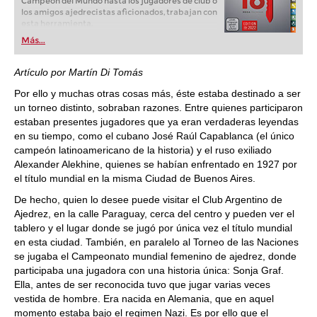
Campeón del Mundo hasta los jugadores de club o
los amigos ajedrecistas aficionados, trabajan con
esta herramienta.
Más...
Artículo por Martín Di Tomás
Por ello y muchas otras cosas más, éste estaba destinado a ser
un torneo distinto, sobraban razones. Entre quienes participaron
estaban presentes jugadores que ya eran verdaderas leyendas
en su tiempo, como el cubano José Raúl Capablanca (el único
campeón latinoamericano de la historia) y el ruso exiliado
Alexander Alekhine, quienes se habían enfrentado en 1927 por
el título mundial en la misma Ciudad de Buenos Aires.
De hecho, quien lo desee puede visitar el Club Argentino de
Ajedrez, en la calle Paraguay, cerca del centro y pueden ver el
tablero y el lugar donde se jugó por única vez el título mundial
en esta ciudad. También, en paralelo al Torneo de las Naciones
se jugaba el Campeonato mundial femenino de ajedrez, donde
participaba una jugadora con una historia única: Sonja Graf.
Ella, antes de ser reconocida tuvo que jugar varias veces
vestida de hombre. Era nacida en Alemania, que en aquel
momento estaba bajo el regimen Nazi. Es por ello que el