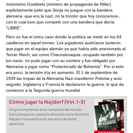
mismisimo Goebbels (ministro de propaganda de Hitler)
explicitamente pidió que Sonja no juegue con la bandera
alemana -que era la nazi, no la tricolor que hoy conocemos-,
con lo cual tuvo que competir con una bandera que decía
“LIBRE”.
Pero no fue el único caso donde la política se metió en los 64
casilleros en aquel torneo. Los jugadores austríacos tuvieron
que jugar en el equipo alemán ya que había sido anexionado al
Tercer Reich, así como Checoslovaquia -ocupado también por
los nazis- no pudo jugar con su nombre y fue obligado por
Alemania a jugar como “Protectorado de Bohemia”. Por si esto
era poco, la tensión iría en aumento. El 1 de septiembre de
1939 las tropas de la Alemania Nazi inavdieron Polonia y acto
seguido, Inglaterra y Francia le declararon la guerra, lo que da
comienzo a la Segunda guerra mundial.
Cómo jugar la Najdorf (Vol. 1-3)
Un gran momento: el ex campeón del mundo
Garry Kasparov, experto absoluto en la Variante
Najdorf nos explica los secretos de dicha
apertura.