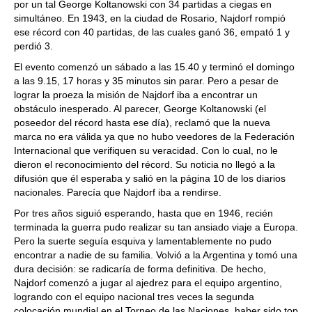
por un tal George Koltanowski con 34 partidas a ciegas en
simultáneo. En 1943, en la ciudad de Rosario, Najdorf rompió
ese récord con 40 partidas, de las cuales ganó 36, empató 1 y
perdió 3.
El evento comenzó un sábado a las 15.40 y terminó el domingo
a las 9.15, 17 horas y 35 minutos sin parar. Pero a pesar de
lograr la proeza la misión de Najdorf iba a encontrar un
obstáculo inesperado. Al parecer, George Koltanowski (el
poseedor del récord hasta ese día), reclamó que la nueva
marca no era válida ya que no hubo veedores de la Federación
Internacional que verifiquen su veracidad. Con lo cual, no le
dieron el reconocimiento del récord. Su noticia no llegó a la
difusión que él esperaba y salió en la página 10 de los diarios
nacionales. Parecía que Najdorf iba a rendirse.
Por tres años siguió esperando, hasta que en 1946, recién
terminada la guerra pudo realizar su tan ansiado viaje a Europa.
Pero la suerte seguía esquiva y lamentablemente no pudo
encontrar a nadie de su familia. Volvió a la Argentina y tomó una
dura decisión: se radicaría de forma definitiva. De hecho,
Najdorf comenzó a jugar al ajedrez para el equipo argentino,
logrando con el equipo nacional tres veces la segunda
colocación mundial en el Torneo de las Naciones, haber sido top