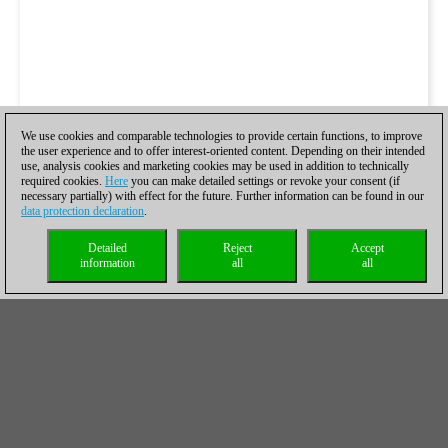
We use cookies and comparable technologies to provide certain functions, to improve
the user experience and to offer interest-oriented content. Depending on their intended
use, analysis cookies and marketing cookies may be used in addition to technically
required cookies.
Here
you can make detailed settings or revoke your consent (if
necessary partially) with effect for the future. Further information can be found in our
data protection declaration
.
Detailed
Reject
Accept
information
all
all