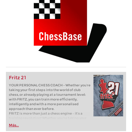
Fritz 21
YOUR PERSONAL CHESS COACH - Whether you’re
taking your first steps into the world of club
chess, or already playing at a tournament level:
with FRITZ, you can train more efficiently,
intelligently and with a more personalised
approach than ever before.
FRITZ is more than just a chess engine – it’s a
training revolution! Whether you’re taking your
first steps into the world of club chess, or already
Más...
playing at a tournament level: with FRITZ, you can