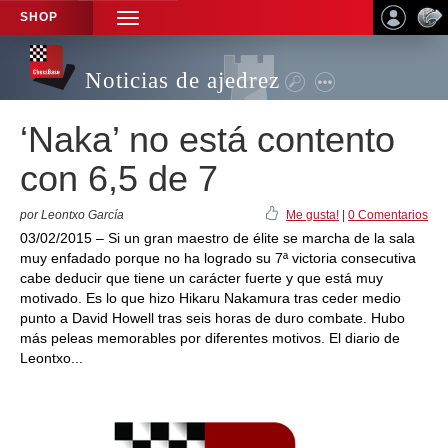
SHOP
TOGGLE
NAVIGATION
Noticias de ajedrez
‘Naka’ no está contento
con 6,5 de 7
por Leontxo García
Me gusta!
|
0 Comentarios
03/02/2015 – Si un gran maestro de élite se marcha de la sala
muy enfadado porque no ha logrado su 7ª victoria consecutiva
cabe deducir que tiene un carácter fuerte y que está muy
motivado. Es lo que hizo Hikaru Nakamura tras ceder medio
punto a David Howell tras seis horas de duro combate. Hubo
más peleas memorables por diferentes motivos. El diario de
Leontxo...