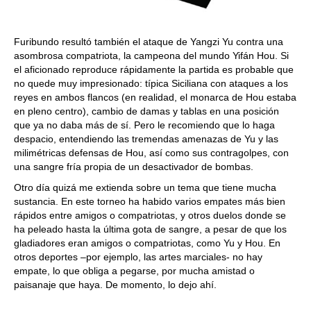
Furibundo resultó también el ataque de Yangzi Yu contra una
asombrosa compatriota, la campeona del mundo Yifán Hou. Si
el aficionado reproduce rápidamente la partida es probable que
no quede muy impresionado: típica Siciliana con ataques a los
reyes en ambos flancos (en realidad, el monarca de Hou estaba
en pleno centro), cambio de damas y tablas en una posición
que ya no daba más de sí. Pero le recomiendo que lo haga
despacio, entendiendo las tremendas amenazas de Yu y las
milimétricas defensas de Hou, así como sus contragolpes, con
una sangre fría propia de un desactivador de bombas.
Otro día quizá me extienda sobre un tema que tiene mucha
sustancia. En este torneo ha habido varios empates más bien
rápidos entre amigos o compatriotas, y otros duelos donde se
ha peleado hasta la última gota de sangre, a pesar de que los
gladiadores eran amigos o compatriotas, como Yu y Hou. En
otros deportes –por ejemplo, las artes marciales- no hay
empate, lo que obliga a pegarse, por mucha amistad o
paisanaje que haya. De momento, lo dejo ahí.