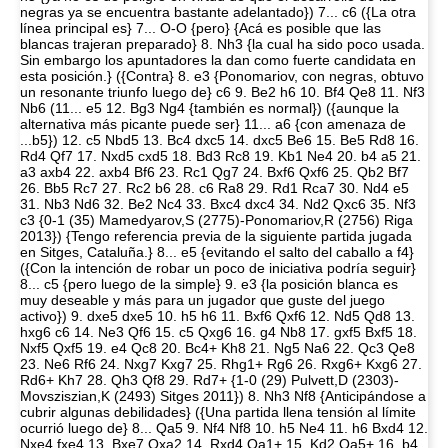
negras ya se encuentra bastante adelantado}) 7... c6 ({La otra
línea principal es} 7... O-O {pero} {Acá es posible que las
blancas trajeran preparado} 8. Nh3 {la cual ha sido poco usada.
Sin embargo los apuntadores la dan como fuerte candidata en
esta posición.} ({Contra} 8. e3 {Ponomariov, con negras, obtuvo
un resonante triunfo luego de} c6 9. Be2 h6 10. Bf4 Qe8 11. Nf3
Nb6 (11... e5 12. Bg3 Ng4 {también es normal}) ({aunque la
alternativa más picante puede ser} 11... a6 {con amenaza de
...b5}) 12. c5 Nbd5 13. Bc4 dxc5 14. dxc5 Be6 15. Be5 Rd8 16.
Rd4 Qf7 17. Nxd5 cxd5 18. Bd3 Rc8 19. Kb1 Ne4 20. b4 a5 21.
a3 axb4 22. axb4 Bf6 23. Rc1 Qg7 24. Bxf6 Qxf6 25. Qb2 Bf7
26. Bb5 Rc7 27. Rc2 b6 28. c6 Ra8 29. Rd1 Rca7 30. Nd4 e5
31. Nb3 Nd6 32. Be2 Nc4 33. Bxc4 dxc4 34. Nd2 Qxc6 35. Nf3
c3 {0-1 (35) Mamedyarov,S (2775)-Ponomariov,R (2756) Riga
2013}) {Tengo referencia previa de la siguiente partida jugada
en Sitges, Cataluña.} 8... e5 {evitando el salto del caballo a f4}
({Con la intención de robar un poco de iniciativa podría seguir}
8... c5 {pero luego de la simple} 9. e3 {la posición blanca es
muy deseable y más para un jugador que guste del juego
activo}) 9. dxe5 dxe5 10. h5 h6 11. Bxf6 Qxf6 12. Nd5 Qd8 13.
hxg6 c6 14. Ne3 Qf6 15. c5 Qxg6 16. g4 Nb8 17. gxf5 Bxf5 18.
Nxf5 Qxf5 19. e4 Qc8 20. Bc4+ Kh8 21. Ng5 Na6 22. Qc3 Qe8
23. Ne6 Rf6 24. Nxg7 Kxg7 25. Rhg1+ Rg6 26. Rxg6+ Kxg6 27.
Rd6+ Kh7 28. Qh3 Qf8 29. Rd7+ {1-0 (29) Pulvett,D (2303)-
Movsziszian,K (2493) Sitges 2011}) 8. Nh3 Nf8 {Anticipándose a
cubrir algunas debilidades} ({Una partida llena tensión al límite
ocurrió luego de} 8... Qa5 9. Nf4 Nf8 10. h5 Ne4 11. h6 Bxd4 12.
Nxe4 fxe4 13. Bxe7 Qxa2 14. Rxd4 Qa1+ 15. Kd2 Qa5+ 16. b4