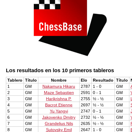
Los resultados en los 10 primeros tableros
Tablero
Título
Nombre
Elo
Resultado
Título
1
GM
Nakamura Hikaru
2787
1 - 0
GM
2
GM
Maze Sebastien
2591
0 - 1
GM
3
GM
Harikrishna P.
2755
½ - ½
GM
4
GM
Bacrot Etienne
2697
½ - ½
GM
5
GM
Yu Yangyi
2747
0 - 1
GM
6
GM
Jakovenko Dmitry
2732
½ - ½
GM
7
GM
Grandelius Nils
2635
½ - ½
GM
8
GM
Sutovsky Emil
2647
1 - 0
GM