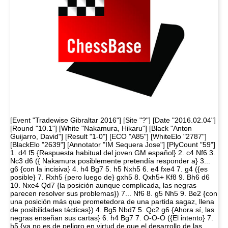
[Event "Tradewise Gibraltar 2016"] [Site "?"] [Date "2016.02.04"]
[Round "10.1"] [White "Nakamura, Hikaru"] [Black "Anton
Guijarro, David"] [Result "1-0"] [ECO "A85"] [WhiteElo "2787"]
[BlackElo "2639"] [Annotator "IM Sequera Jose"] [PlyCount "59"]
1. d4 f5 {Respuesta habitual del joven GM español} 2. c4 Nf6 3.
Nc3 d6 ({ Nakamura posiblemente pretendía responder a} 3...
g6 {con la incisiva} 4. h4 Bg7 5. h5 Nxh5 6. e4 fxe4 7. g4 ({es
posible} 7. Rxh5 {pero luego de} gxh5 8. Qxh5+ Kf8 9. Bh6 d6
10. Nxe4 Qd7 {la posición aunque complicada, las negras
parecen resolver sus problemas}) 7... Nf6 8. g5 Nh5 9. Be2 {con
una posición más que prometedora de una partida sagaz, llena
de posibilidades tácticas}) 4. Bg5 Nbd7 5. Qc2 g6 {Ahora sí, las
negras enseñan sus cartas} 6. h4 Bg7 7. O-O-O ({El intento} 7.
h5 {ya no es de peligro en virtud de que el desarrollo de las