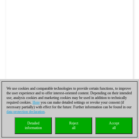
We use cookies and comparable technologies to provide certain functions, to improve
the user experience and to offer interest-oriented content. Depending on their intended
use, analysis cookies and marketing cookies may be used in addition to technically
required cookies.
Here
you can make detailed settings or revoke your consent (if
necessary partially) with effect for the future. Further information can be found in our
data protection declaration
.
Detailed
Reject
Accept
information
all
all