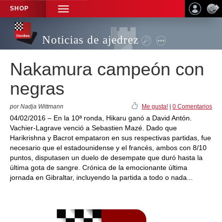
SHOP
TOGGLE
NAVIGATION
Noticias de ajedrez
Nakamura campeón con
negras
por Nadja Wittmann
Me gusta!
|
0 Comentarios
04/02/2016 – En la 10ª ronda, Hikaru ganó a David Antón.
Vachier-Lagrave venció a Sebastien Mazé. Dado que
Harikrishna y Bacrot empataron en sus respectivas partidas, fue
necesario que el estadounidense y el francés, ambos con 8/10
puntos, disputasen un duelo de desempate que duró hasta la
última gota de sangre. Crónica de la emocionante última
jornada en Gibraltar, incluyendo la partida a todo o nada...