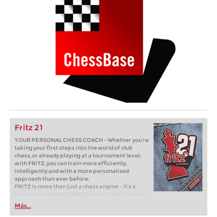
Fritz 21
YOUR PERSONAL CHESS COACH - Whether you’re
taking your first steps into the world of club
chess, or already playing at a tournament level:
with FRITZ, you can train more efficiently,
intelligently and with a more personalised
approach than ever before.
FRITZ is more than just a chess engine – it’s a
training revolution! Whether you’re taking your
first steps into the world of club chess, or already
Más...
playing at a tournament level: with FRITZ, you can