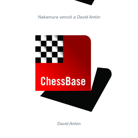
Nakamura venció a David Antón
David Antón