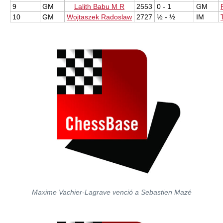
9
GM
Lalith Babu M R
2553
0 - 1
GM
10
GM
Wojtaszek Radoslaw
2727
½ - ½
IM
Maxime Vachier-Lagrave venció a Sebastien Mazé