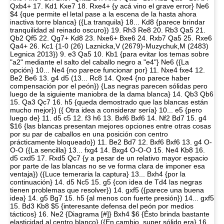
Qxb4+ 17. Kd1 Kxe7 18. Rxe4+ {y acá vino el grave error} Ne6
$4 {que permite el letal pase a la escena de la hasta ahora
inactiva torre blanca} ({La tranquila} 18... Kd8 {parece brindar
tranquilidad al reinado oscuro}) 19. Rh3 Re8 20. Rb3 Qa5 21.
Qb2 Qf5 22. Qg7+ Kd8 23. Nxe6+ Bxe6 24. Rxb7 Qa5 25. Rxe6
Qa4+ 26. Kc1 {1-0 (26) Laznicka,V (2679)-Muzychuk,M (2483)
Legnica 2013}) 9. e3 Qa5 10. Kb1 {para evitar los temas sobre
"a2" mediante el salto del caballo negro a "e4"} Ne6 ({La
opción} 10... Ne4 {no parece funcionar por} 11. Nxe4 fxe4 12.
Be2 Be6 13. g4 d5 (13... Rc8 14. Qxe4 {no parece haber
compensación por el peón}) {Las negras parecen sólidas pero
luego de la siguiente maniobra de la dama blanca} 14. Qb3 Qb6
15. Qa3 Qc7 16. h5 {queda demostrado que las blancas están
mucho mejor}) ({ Otra idea a considerar sería} 10... e5 {pero
luego de} 11. d5 c5 12. f3 h6 13. Bxf6 Bxf6 14. Nf2 Bd7 15. g4
$16 {las blancas presentan mejores opciones entre otras cosas
por su par de caballos en una posición con centro
prácticamente bloqueado}) 11. Be2 Bd7 12. Bxf6 Bxf6 13. g4 O-
O-O ({La sencilla} 13... fxg4 14. Bxg4 O-O-O 15. Ne4 Kb8 16.
d5 cxd5 17. Rxd5 Qc7 {y a pesar de un relativo mayor espacio
por parte de las blancas no se ve forma clara de imponer esa
ventaja}) ({Luce temeraria la captura} 13... Bxh4 {por la
continuación} 14. d5 Nc5 15. g5 {con idea de Td4 las negras
tienen problemas que resolver}) 14. gxf5 ({parece una buena
idea} 14. g5 Bg7 15. h5 {al menos con fuerte presión}) 14... gxf5
15. Bd3 Kb8 $5 {interesante defensa del peón por medios
tácticos} 16. Ne2 {Diagrama [#]} Bxh4 $6 {Ésto brinda bastante
elasticidad al centro blanco} ({En cambio, super sólido era} 16...