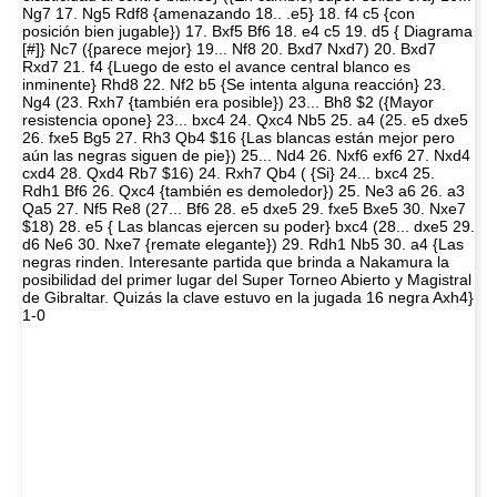
Ng7 17. Ng5 Rdf8 {amenazando 18.. .e5} 18. f4 c5 {con
posición bien jugable}) 17. Bxf5 Bf6 18. e4 c5 19. d5 { Diagrama
[#]} Nc7 ({parece mejor} 19... Nf8 20. Bxd7 Nxd7) 20. Bxd7
Rxd7 21. f4 {Luego de esto el avance central blanco es
inminente} Rhd8 22. Nf2 b5 {Se intenta alguna reacción} 23.
Ng4 (23. Rxh7 {también era posible}) 23... Bh8 $2 ({Mayor
resistencia opone} 23... bxc4 24. Qxc4 Nb5 25. a4 (25. e5 dxe5
26. fxe5 Bg5 27. Rh3 Qb4 $16 {Las blancas están mejor pero
aún las negras siguen de pie}) 25... Nd4 26. Nxf6 exf6 27. Nxd4
cxd4 28. Qxd4 Rb7 $16) 24. Rxh7 Qb4 ( {Si} 24... bxc4 25.
Rdh1 Bf6 26. Qxc4 {también es demoledor}) 25. Ne3 a6 26. a3
Qa5 27. Nf5 Re8 (27... Bf6 28. e5 dxe5 29. fxe5 Bxe5 30. Nxe7
$18) 28. e5 { Las blancas ejercen su poder} bxc4 (28... dxe5 29.
d6 Ne6 30. Nxe7 {remate elegante}) 29. Rdh1 Nb5 30. a4 {Las
negras rinden. Interesante partida que brinda a Nakamura la
posibilidad del primer lugar del Super Torneo Abierto y Magistral
de Gibraltar. Quizás la clave estuvo en la jugada 16 negra Axh4}
1-0