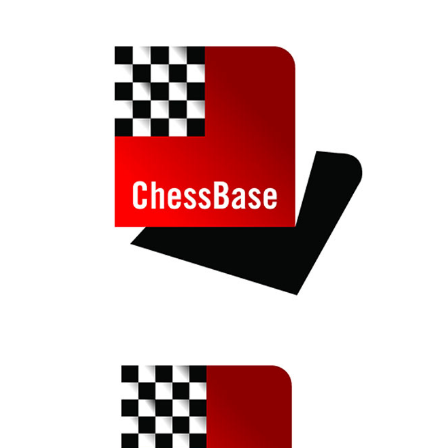
train more efficiently, intelligently and with a
more personalised approach than ever before.