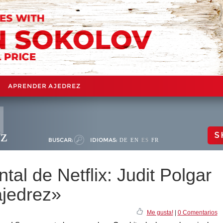
APRENDER AJEDREZ
ez
S
BUSCAR:
IDIOMAS:
DE
EN
ES
FR
al de Netflix: Judit Polgar
ajedrez»
Me gusta!
|
0 Comentarios