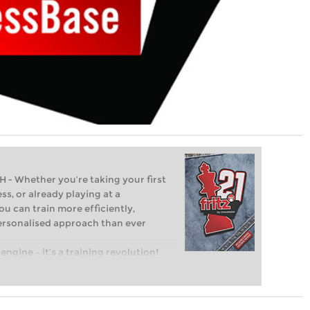
Whether you’re taking your first
ss, or already playing at a
ou can train more efficiently,
personalised approach than ever
engine – it’s a training revolution!
t steps into the world of club chess,
ent level: with FRITZ, you can train
 and with a more personalised