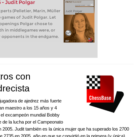
 - Judit Polgar
perts (Pelletier, Marin, Müller
 games of Judit Polgar. Let
openings Polgar chose to
th in middlegames were, or
r opponents in the endgame.
tros con
drecista
 jugadora de ajedrez más fuerte
ran maestro a los 15 años y 4
a el excampeón mundial Bobby
te de la lucha por el Campeonato
en 2005. Judit también es la única mujer que ha superado los 2700
 2735 en 2005, año en que se convirtió en la primera (y única)