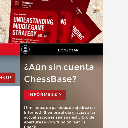
CONECTAR
¿Aún sin cuenta
ChessBase?
HOP
INFÓRMESE >
¡8 millones de partidas de ajedrez en
Internet! ¡Siempre al día gracias a las
actualizaciones semanales! Libro de
aperturas vivo y función “Let´s
Check”.