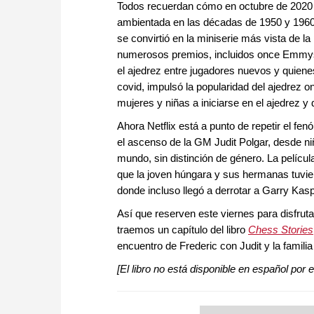
approach than ever before.
Todos recuerdan cómo en octubre de 2020 
ambientada en las décadas de 1950 y 1960, 
se convirtió en la miniserie más vista de la
numerosos premios, incluidos once Emmys
el ajedrez entre jugadores nuevos y quiene
covid, impulsó la popularidad del ajedrez 
mujeres y niñas a iniciarse en el ajedrez y
Ahora Netflix está a punto de repetir el fe
el ascenso de la GM Judit Polgar, desde ni
mundo, sin distinción de género. La pelícu
que la joven húngara y sus hermanas tuvie
donde incluso llegó a derrotar a Garry Kas
Así que reserven este viernes para disfruta
traemos un capítulo del libro
Chess Stories
encuentro de Frederic con Judit y la famil
[El libro no está disponible en español por