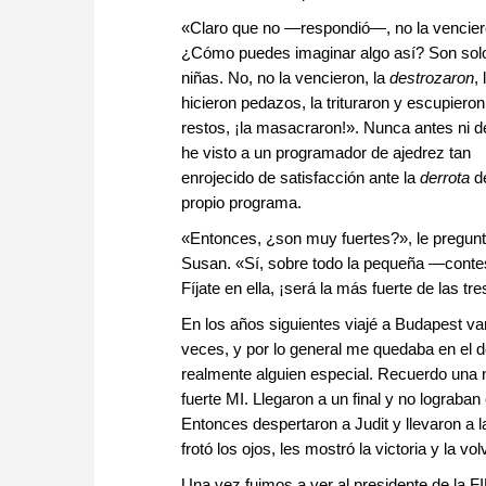
«Claro que no —respondió—, no la vencier
¿Cómo puedes imaginar algo así? Son sol
niñas. No, no la vencieron, la
destrozaron
, 
hicieron pedazos, la trituraron y escupieron
restos, ¡la masacraron!». Nunca antes ni 
he visto a un programador de ajedrez tan
enrojecido de satisfacción ante la
derrota
d
propio programa.
«Entonces, ¿son muy fuertes?», le pregunt
Susan. «Sí, sobre todo la pequeña —cont
Fíjate en ella, ¡será la más fuerte de las tre
En los años siguientes viajé a Budapest va
veces, y por lo general me quedaba en el 
realmente alguien especial. Recuerdo una 
fuerte MI. Llegaron a un final y no lograban
Entonces despertaron a Judit y llevaron a l
frotó los ojos, les mostró la victoria y la vo
Una vez fuimos a ver al presidente de la 