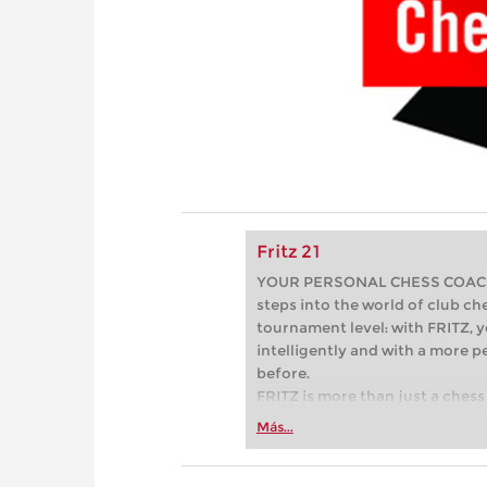
Fritz 21
YOUR PERSONAL CHESS COACH - 
steps into the world of club che
tournament level: with FRITZ, y
intelligently and with a more 
before.
FRITZ is more than just a chess 
Whether you’re taking your firs
Más...
or already playing at a tournam
more efficiently, intelligently