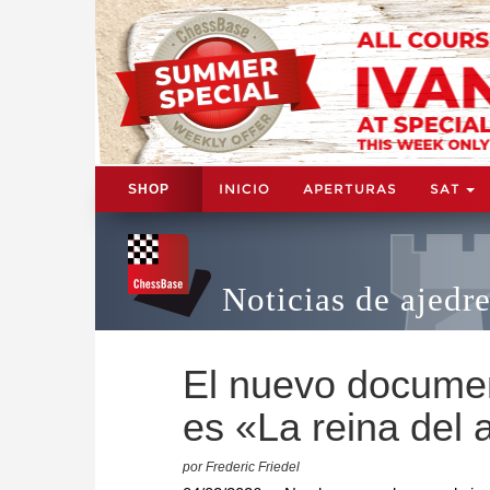
INICIO
APERTURAS
SAT
SHOP
Noticias de ajedr
El nuevo document
es «La reina del 
por Frederic Friedel