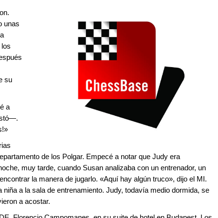
on.
o unas
la
 los
después
e su
é a
estó—.
s!»
rias
departamento de los Polgar. Empecé a notar que Judy era
noche, muy tarde, cuando Susan analizaba con un entrenador, un
 encontrar la manera de jugarlo. «Aquí hay algún truco», dijo el MI.
a niña a la sala de entrenamiento. Judy, todavía medio dormida, se
lvieron a acostar.
FIDE, Florencio Campomanes, en su suite de hotel en Budapest. Los