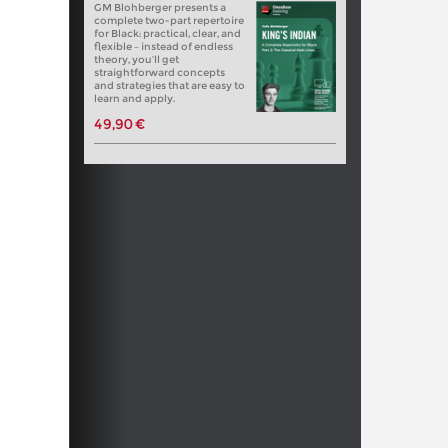
GM Blohberger presents a
complete two-part repertoire
for Black: practical, clear, and
flexible – instead of endless
theory, you’ll get
straightforward concepts
and strategies that are easy to
learn and apply.
49,90 €