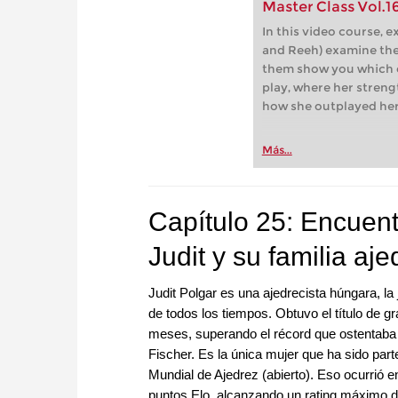
Master Class Vol.16
In this video course, ex
and Reeh) examine the
them show you which 
play, where her streng
how she outplayed he
Más...
Capítulo 25: Encuen
Judit y su familia aje
Judit Polgar es una ajedrecista húngara, la
de todos los tiempos. Obtuvo el título de g
meses, superando el récord que ostentab
Fischer. Es la única mujer que ha sido par
Mundial de Ajedrez (abierto). Eso ocurrió 
puntos Elo, alcanzando un rating máximo de