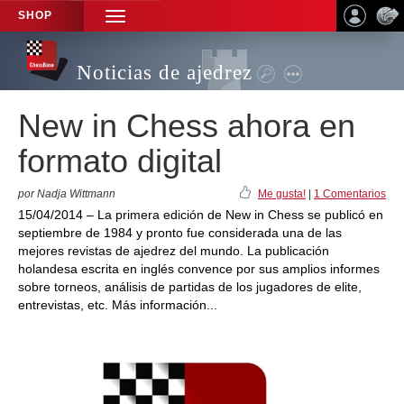
SHOP
TOGGLE
NAVIGATION
Noticias de ajedrez
New in Chess ahora en
formato digital
por Nadja Wittmann
Me gusta!
|
1 Comentarios
15/04/2014 – La primera edición de New in Chess se publicó en
septiembre de 1984 y pronto fue considerada una de las
mejores revistas de ajedrez del mundo. La publicación
holandesa escrita en inglés convence por sus amplios informes
sobre torneos, análisis de partidas de los jugadores de elite,
entrevistas, etc. Más información...