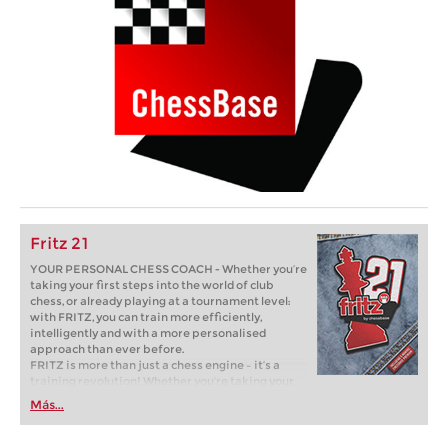
Fritz 21
YOUR PERSONAL CHESS COACH - Whether you’re
taking your first steps into the world of club
chess, or already playing at a tournament level:
with FRITZ, you can train more efficiently,
intelligently and with a more personalised
approach than ever before.
FRITZ is more than just a chess engine – it’s a
training revolution! Whether you’re taking your
first steps into the world of club chess, or already
Más...
playing at a tournament level: with FRITZ, you can
train more efficiently, intelligently and with a
more personalised approach than ever before.