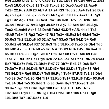
Ae6 13.e5 Cfd7 14.0–0 Cxc5 15.Td1 Cbd7 16.Cd4 Ac4 17.De3
Cxe5 18.Cc6 Cxc6 19.Txd8 Taxd8 20.Dxc5 Axc3 21.Axc6
Td1+ 22.Rg2 Af6 23.Ab7 Af1+ 24.Rf3 Tfd8 25.Ae4 Te1 26.Dc2
Ag7 27.g4 h5 28.gxh5 f5 29.Ab7 gxh5 30.Dc7 Ae2+ 31.Rg3
Tg1+ 32.Ag2 Td3+ 33.Ae3 Txa1 34.Dc8+ Rf7 35.Dxf5+ Af6
36.h4 Txe3+ 37.fxe3 Ag4 38.Dh7+ Ag7 39.Ae4 Rf8 40.Ag6
Txa2 41.Axh5 Axh5 42.Dxh5 Txb2 43.Df5+ Af6 44.e4 Tc2
45.h5 Tc3+ 46.Rg2 Tc2+ 47.Rf3 Tc3+ 48.Re2 b4 49.h6 Tc2+
50.Re3 Th2 51.Dg6 b3 52.h7 Ag7 53.e5 Th6 54.Df5+ Re8
55.Rd2 e6 56.De4 Rf7 57.Rc3 Th5 58.Rxb3 Txe5 59.Dh4 Td5
60.h8D Axh8 61.Dxh8 a5 62.Rc4 Tf5 63.Rd4 Td5+ 64.Re4 Tf5
65.Dh7+ Re8 66.Dg7 Td5 67.Df6 Rd7 68.Df7+ Rd6 69.De8
Te5+ 70.Rf4 Tf5+ 71.Rg4 Re5 72.Dd8 a4 73.Da5+ Rf6 74.Dxa4
Re7 75.Da7+ Rd6 76.Db8+ Rd7 77.Db7+ Rd6 78.Dc8 Re7
79.Dc7+ Re8 80.Dd6 Rf7 81.Dd7+ Rf6 82.De8 Tg5+ 83.Rh4
Tf5 84.Df8+ Rg6 85.De7 Te5 86.Rg4 Te4+ 87.Rf3 Te1 88.Dh4
Te5 89.De7 Te1 90.Rf4 Tf1+ 91.Re5 Te1+ 92.Rd6 Td1+ 93.Rc6
Te1 94.Dh4 Te5 95.Rd6 Th5 96.De4+ Rg7 97.Rxe6 Th6+
98.Re7 Tg6 99.Dd4+ Rg8 100.De5 Tg1 101.Dd5+ Rh7
102.Dd3+ Rg8 103.Rf6 Tg7 104.Dd5+ Rh7 105.Dh1+ Rg8
106.Dh5 Ta7 107.Dd5+ 1–0