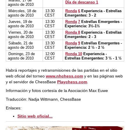
Martes, 17 de
Día de descanso 1
agosto de 2010
Miércoles, 18 de
13:30
Ronda
6
Experiencia - Estrellas
agosto de 2010
CEST
Emergentes: 3 - 2
Jueves, 19 de
13:30
Ronda
7
Estrellas Emergentes -
agosto de 2010
CEST
Experiencia: 3½-1½
Viernes, 20 de
13:30
Ronda 8
Experiencia - Estrellas
agosto de 2010
CEST
Emergentes: 2 - 3
Sábado, 21 de
13:30
Ronda
9
Estrellas Emergentes -
agosto de 2010
CEST
Experiencia: 2 ½ - 2 ½
Domingo, 23 de
12:00
Ronda 10
Experiencia -
agosto de 2010
CEST
Estrellas Emergentes: 3 ½ - 1 ½
Habrá reportajes y retransmisiones de las partidas en el sitio
web oficial del torneo
www.nhchess.com
y en las páginas web
y el servidor de ChessBase
Playchess.com
.
Información y fotos cortesía de la Asociación Max Euwe
Traducción: Nadja Wittmann, ChessBase
Enlaces:
Sitio web oficial...