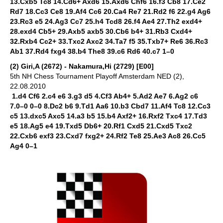
13.Cxb5 Tc8 14.Cd6+ Axd6 15.Axd6 Chf6 16.f3 Cb8 17.Ce2
Rd7 18.Cc3 Ce8 19.Af4 Cc6 20.Ca4 Re7 21.Rd2 f6 22.g4 Ag6
23.Rc3 e5 24.Ag3 Cc7 25.h4 Tcd8 26.f4 Ae4 27.Th2 exd4+
28.exd4 Cb5+ 29.Axb5 axb5 30.Cb6 b4+ 31.Rb3 Cxd4+
32.Rxb4 Cc2+ 33.Txc2 Axc2 34.Ta7 f5 35.Txb7+ Re6 36.Rc3
Ab1 37.Rd4 fxg4 38.b4 The8 39.c6 Rd6 40.c7 1–0
(2) Giri,A (2672) - Nakamura,Hi (2729) [E00]
5th NH Chess Tournament Playoff Amsterdam NED (2),
22.08.2010
1.d4 Cf6 2.c4 e6 3.g3 d5 4.Cf3 Ab4+ 5.Ad2 Ae7 6.Ag2 c6
7.0–0 0–0 8.Dc2 b6 9.Td1 Aa6 10.b3 Cbd7 11.Af4 Tc8 12.Cc3
c5 13.dxc5 Axc5 14.a3 b5 15.b4 Axf2+ 16.Rxf2 Txc4 17.Td3
e5 18.Ag5 e4 19.Txd5 Db6+ 20.Rf1 Cxd5 21.Cxd5 Txc2
22.Cxb6 exf3 23.Cxd7 fxg2+ 24.Rf2 Te8 25.Ae3 Ac8 26.Cc5
Ag4 0–1