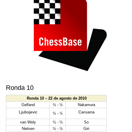
Ronda 10
Ronda 10 – 22 de agosto de 2010
Gelfand
½ - ½
Nakamura
Ljubojevic
Caruana
½ - ½
van Wely
½ - ½
So
Nielsen
½ - ½
Giri