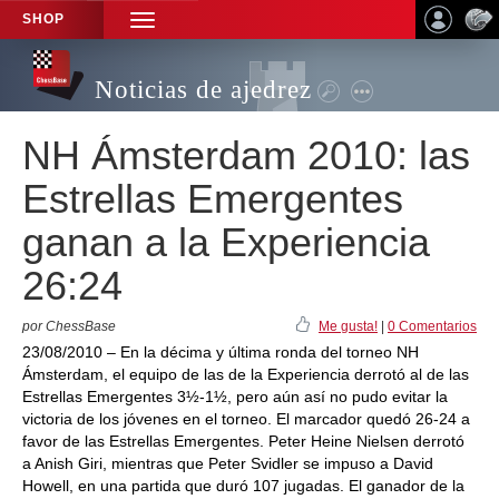
SHOP
TOGGLE
NAVIGATION
Noticias de ajedrez
NH Ámsterdam 2010: las
Estrellas Emergentes
ganan a la Experiencia
26:24
por ChessBase
Me gusta!
|
0 Comentarios
23/08/2010 – En la décima y última ronda del torneo NH
Ámsterdam, el equipo de las de la Experiencia derrotó al de las
Estrellas Emergentes 3½-1½, pero aún así no pudo evitar la
victoria de los jóvenes en el torneo. El marcador quedó 26-24 a
favor de las Estrellas Emergentes. Peter Heine Nielsen derrotó
a Anish Giri, mientras que Peter Svidler se impuso a David
Howell, en una partida que duró 107 jugadas. El ganador de la