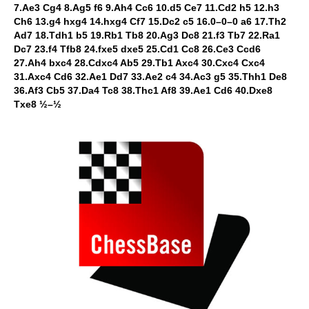
7.Ae3 Cg4 8.Ag5 f6 9.Ah4 Cc6 10.d5 Ce7 11.Cd2 h5 12.h3
Ch6 13.g4 hxg4 14.hxg4 Cf7 15.Dc2 c5 16.0–0–0 a6 17.Th2
Ad7 18.Tdh1 b5 19.Rb1 Tb8 20.Ag3 Dc8 21.f3 Tb7 22.Ra1
Dc7 23.f4 Tfb8 24.fxe5 dxe5 25.Cd1 Cc8 26.Ce3 Ccd6
27.Ah4 bxc4 28.Cdxc4 Ab5 29.Tb1 Axc4 30.Cxc4 Cxc4
31.Axc4 Cd6 32.Ae1 Dd7 33.Ae2 c4 34.Ac3 g5 35.Thh1 De8
36.Af3 Cb5 37.Da4 Tc8 38.Thc1 Af8 39.Ae1 Cd6 40.Dxe8
Txe8 ½–½