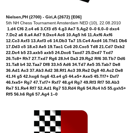
Nielsen,PH (2700) - Giri,A (2672) [E06]
5th NH Chess Tournament Amsterdam NED (10), 22.08.2010
1.d4 Cf6 2.c4 e6 3.Cf3 d5 4.g3 Ae7 5.Ag2 0–0 6.0–0 dxc4
7.Dc2 a6 8.a4 Ad7 9.Dxc4 Ac6 10.Ag5 h6 11.Axf6 Axf6
12.Cc3 Axf3 13.Axf3 c6 14.Db3 Ta7 15.Ce4 Axd4 16.Tfd1 Db6
17.Dd3 c5 18.e3 Ae5 19.Tac1 Cc6 20.Cxc5 Td8 21.Cd7 Dxb2
22.Dc4 b5 23.axb5 axb5 24.Dxc6 Taxd7 25.Dxd7 Txd7
26.Tc8+ Rh7 27.Txd7 Rg6 28.h4 Da3 29.Rg2 Rf6 30.Tb7 Dd6
31.Ta8 b4 32.Taa7 Df8 33.h5 Ad6 34.Td7 Ae5 35.Tab7 De8
36.Ad1 Ac3 37.Ab3 Ad2 38.Rf1 Ac3 39.Re2 Dg8 40.Ac2 De8
41.f4 g5 42.hxg6 fxg6 43.e4 g5 44.e5+ Axe5 45.Tf7+ Dxf7
46.fxe5+ Rg7 47.Txf7+ Rxf7 48.g4 Rg7 49.Rf3 Rf7 50.Ab3
Re7 51.Re4 Rf7 52.Ad1 Rg7 53.Rd4 Rg6 54.Rc4 h5 55.gxh5+
Rf5 56.h6 Rg6 57.Ag4 1–0