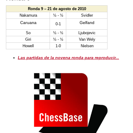
Ronda 9 – 21 de agosto de 2010
Nakamura
½ - ½
Svidler
Caruana
Gelfand
0-1
So
½ - ½
Ljubojevic
Giri
½ - ½
Van Wely
Howell
1-0
Nielsen
Las partidas de la novena ronda para reproducir...