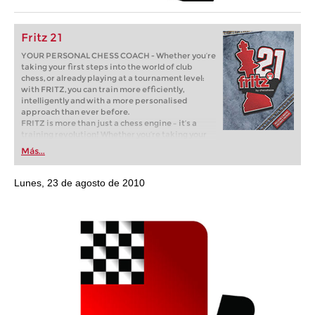
Fritz 21
YOUR PERSONAL CHESS COACH - Whether you’re
taking your first steps into the world of club
chess, or already playing at a tournament level:
with FRITZ, you can train more efficiently,
intelligently and with a more personalised
approach than ever before.
FRITZ is more than just a chess engine – it’s a
training revolution! Whether you’re taking your
first steps into the world of club chess, or already
Más...
playing at a tournament level: with FRITZ, you can
train more efficiently, intelligently and with a
more personalised approach than ever before.
Lunes, 23 de agosto de 2010