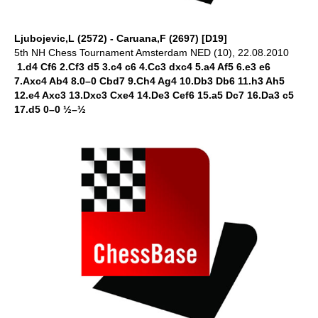
Ljubojevic,L (2572) - Caruana,F (2697) [D19]
5th NH Chess Tournament Amsterdam NED (10), 22.08.2010
1.d4 Cf6 2.Cf3 d5 3.c4 c6 4.Cc3 dxc4 5.a4 Af5 6.e3 e6
7.Axc4 Ab4 8.0–0 Cbd7 9.Ch4 Ag4 10.Db3 Db6 11.h3 Ah5
12.e4 Axc3 13.Dxc3 Cxe4 14.De3 Cef6 15.a5 Dc7 16.Da3 c5
17.d5 0–0 ½–½