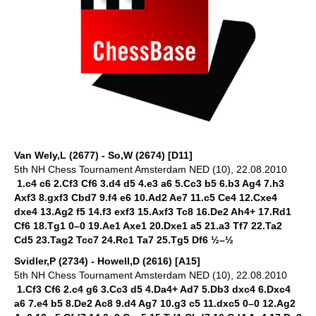
Van Wely,L (2677) - So,W (2674) [D11]
5th NH Chess Tournament Amsterdam NED (10), 22.08.2010
1.c4 c6 2.Cf3 Cf6 3.d4 d5 4.e3 a6 5.Cc3 b5 6.b3 Ag4 7.h3
Axf3 8.gxf3 Cbd7 9.f4 e6 10.Ad2 Ae7 11.c5 Ce4 12.Cxe4
dxe4 13.Ag2 f5 14.f3 exf3 15.Axf3 Tc8 16.De2 Ah4+ 17.Rd1
Cf6 18.Tg1 0–0 19.Ae1 Axe1 20.Dxe1 a5 21.a3 Tf7 22.Ta2
Cd5 23.Tag2 Tcc7 24.Rc1 Ta7 25.Tg5 Df6 ½–½
Svidler,P (2734) - Howell,D (2616) [A15]
5th NH Chess Tournament Amsterdam NED (10), 22.08.2010
1.Cf3 Cf6 2.c4 g6 3.Cc3 d5 4.Da4+ Ad7 5.Db3 dxc4 6.Dxc4
a6 7.e4 b5 8.De2 Ac8 9.d4 Ag7 10.g3 c5 11.dxc5 0–0 12.Ag2