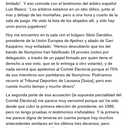
limitado”. Y eso coincide con el testimonio del árbitro español
Luis Blasco: “Los árbitros estamos en un sitio idílico, junto al
mar y debajo de las montañas, pero a una hora y cuarto de la
sala de juego. He visto la lista de los alojados allí, y sólo hay
unos pocos jugadores”.
Hoy me encuentro en la sala con el búlgaro Silvio Danáilov,
presidente de la Unión Europea de Ajedrez y aliado de Gari
Kaspárov, muy enfadado: “Hemos descubierto que los del
bando de Iliumyínov han falsificado 18
proxies
(votos por
delegación, a través de un papel firmado por quien tiene el
derecho a ese voto, que se lo entrega a otro votante), y de
nada servirá que apelemos al Comité Electoral porque el 75%
de sus miembros son partidarios de Iliumyínov. Podríamos
recurrir al Tribunal Deportivo de Lausana [Suiza], pero eso
cuesta mucho tiempo y mucho dinero”.
La segunda parte de esa acusación (la supuesta parcialidad del
Comité Electoral) me parece muy verosímil porque así ha sido
desde que cubrí la primera elección de presidente, en 1986;
pero no tengo pruebas ni testimonios irrefutables. Y la primera
me parece digna de tenerse en cuenta porque hay muchos
antecedentes similares en los últimos tres decenios; pero