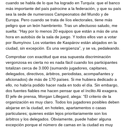
cuando se habla de lo que ha logrado en Turquía: que el banco
más importante del país patrocine a la federación, y que su país
sea la sede de numerosos Campeonatos del Mundo y de
Europa. Pero cuando se trata de líos electorales, tiene más
peligro que un león hambriento. Tras un afectuoso saludo, me
suelta: “Hay por lo menos 20 equipos que están a más de una
hora en autobús de la sala de juego. Y todos ellos van a votar
por Iliumyínov. Los votantes de Kaspárov están alojados en la
ciudad, sin excepción. Es una vergüenza”, y se va, pedaleando.
Comprobar con exactitud que esa supuesta discriminación
vergonzosa es cierta no es nada fácil cuando los participantes
totalizan cerca de 3.000 (sumando jugadores, capitanes,
delegados, directivos, árbitros, periodistas, acompañantes y
aficionados) de más de 170 países. Si me hubiera dedicado a
ello, no habría podido hacer nada en todo el día. Sin embargo,
dos fuentes fiables me hacen pensar que el ínclito Ali exagera.
El jefe de prensa, Morgan Lillegard, alega: “El criterio de la
organización es muy claro. Todos los jugadores posibles deben
alojarse en la ciudad, en hoteles, apartamentos o casas
particulares; quienes están lejos prioritariamente son los
árbitros y los delegados. Obviamente, puede haber alguna
excepción porque el número de camas en la ciudad es muy