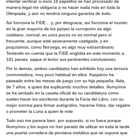
intentar verificar si esos 18 papelitos se han procesado de
manera legal me obligaría a no hacer nada más en toda la
Olimpiada, y aún no tendría ninguna garantía de éxito.
Así funciona la FIDE… y, por desgracia, así funciona el mundo:
en la gran mayoría de los países la corrupción es algo
cotidiano, normal; en unos pocos no es normal pero sí
frecuente, aunque esté severamente castigada; y en
poquísimos, como Noruega, es algo muy extraordinario.
Teniendo en cuenta que la FIDE engloba en este momento a
181 países, saque el lector sus pertinentes conclusiones.
Por lo demás, ambos candidatos han exhibido hoy una ternura
conmovedora, muy poco habitual en ellos. Kaspárov ha
paseado entre las mesas de juego con su hija pequeña, Aida,
de 7 años, a quien iba explicando muchos detalles. Iliumyínov
se ha sentado en la caseta oficial de su candidatura como
suelen hacer los escritores durante la Feria del Libro, con su
mejor sonrisa para firmar autógrafos, hacerse fotos, dar regalos
o prometer la Luna a quien le vote.
Todo eso me parece bien, por supuesto, si no fuera porque
Iliumyínov y los suyos no han parado de utilizar en toda la tarde
una puerta corredera de persiana metálica que se supone que