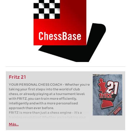
Fritz 21
YOUR PERSONAL CHESS COACH - Whether you’re
taking your first steps into the world of club
chess, or already playing at a tournament level:
with FRITZ, you can train more efficiently,
intelligently and with a more personalised
approach than ever before.
FRITZ is more than just a chess engine – it’s a
training revolution! Whether you’re taking your
first steps into the world of club chess, or already
Más...
playing at a tournament level: with FRITZ, you can