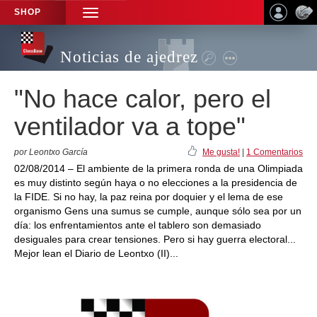
SHOP
TOGGLE
NAVIGATION
Noticias de ajedrez
"No hace calor, pero el
ventilador va a tope"
por Leontxo García
Me gusta!
|
1 Comentarios
02/08/2014 – El ambiente de la primera ronda de una Olimpiada
es muy distinto según haya o no elecciones a la presidencia de
la FIDE. Si no hay, la paz reina por doquier y el lema de ese
organismo Gens una sumus se cumple, aunque sólo sea por un
día: los enfrentamientos ante el tablero son demasiado
desiguales para crear tensiones. Pero si hay guerra electoral...
Mejor lean el Diario de Leontxo (II)...