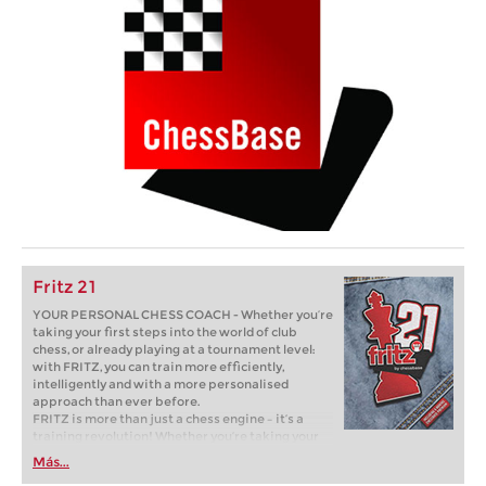
Fritz 21
YOUR PERSONAL CHESS COACH - Whether you’re
taking your first steps into the world of club
chess, or already playing at a tournament level:
with FRITZ, you can train more efficiently,
intelligently and with a more personalised
approach than ever before.
FRITZ is more than just a chess engine – it’s a
training revolution! Whether you’re taking your
first steps into the world of club chess, or already
Más...
playing at a tournament level: with FRITZ, you can