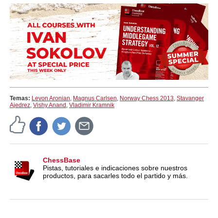
Temas:
Levon Aronian
,
Magnus Carlsen
,
Norway Chess 2013
,
Stavanger
Ajedrez
,
Vishy Anand
,
Vladimir Kramnik
ChessBase
Pistas, tutoriales e indicaciones sobre nuestros
productos, para sacarles todo el partido y más.