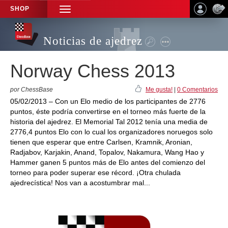
SHOP
TOGGLE
NAVIGATION
Noticias de ajedrez
Norway Chess 2013
por ChessBase
Me gusta!
|
0 Comentarios
05/02/2013 – Con un Elo medio de los participantes de 2776
puntos, éste podría convertirse en el torneo más fuerte de la
historia del ajedrez. El Memorial Tal 2012 tenía una media de
2776,4 puntos Elo con lo cual los organizadores noruegos solo
tienen que esperar que entre Carlsen, Kramnik, Aronian,
Radjabov, Karjakin, Anand, Topalov, Nakamura, Wang Hao y
Hammer ganen 5 puntos más de Elo antes del comienzo del
torneo para poder superar ese récord. ¡Otra chulada
ajedrecística! Nos van a acostumbrar mal...