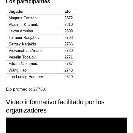
Los participantes
Jugador
Elo
Magnus Carlsen
2872
Vladimir Kramnik
2810
Levon Aronian
2809
Teimour Radjabov
2793
Sergey Karjakin
2786
Viswanathan Anand
2780
Veselin Topalov
2771
Hikaru Nakamura
2767
Wang Hao
2743
Jon Ludvig Hammer
2629
Elo promedio: 2776,0
Vídeo informativo facilitado por los
organizadores