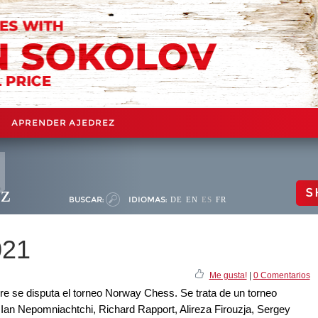
APRENDER AJEDREZ
ez
S
BUSCAR:
IDIOMAS:
DE
EN
ES
FR
021
Me gusta!
|
0 Comentarios
bre se disputa el torneo Norway Chess. Se trata de un torneo
Ian Nepomniachtchi, Richard Rapport, Alireza Firouzja, Sergey