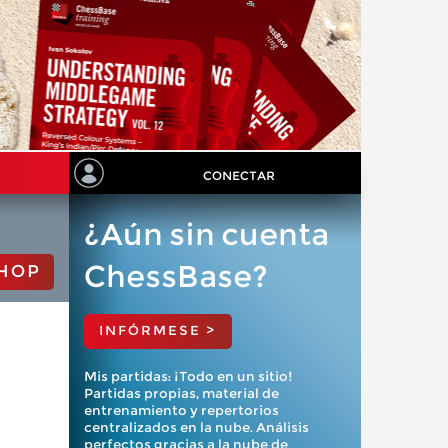
CONECTAR
¿Aún sin cuenta
ChessBase?
HOP
INFÓRMESE >
Mis partidas: ¡Todo en un sitio!
Partidas propias, material de
entrenamiento y repertorios
centralizados en la nube. Análisis
perfectos gracias a la nube de