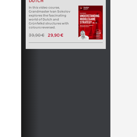
DUTCH
In this video course,
Grandmaster Ivan Sokolov
explores the fascinating
world of Dutch and
Grünfelkd structures with
colours reversed.
39,90 €
29,90 €