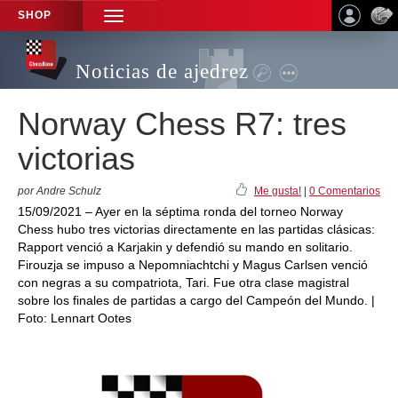
SHOP
TOGGLE
NAVIGATION
Noticias de ajedrez
Norway Chess R7: tres
victorias
por Andre Schulz
Me gusta!
|
0 Comentarios
15/09/2021 – Ayer en la séptima ronda del torneo Norway
Chess hubo tres victorias directamente en las partidas clásicas:
Rapport venció a Karjakin y defendió su mando en solitario.
Firouzja se impuso a Nepomniachtchi y Magus Carlsen venció
con negras a su compatriota, Tari. Fue otra clase magistral
sobre los finales de partidas a cargo del Campeón del Mundo. |
Foto: Lennart Ootes