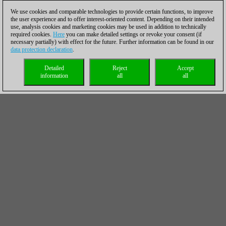
We use cookies and comparable technologies to provide certain functions, to improve
the user experience and to offer interest-oriented content. Depending on their intended
use, analysis cookies and marketing cookies may be used in addition to technically
required cookies.
Here
you can make detailed settings or revoke your consent (if
necessary partially) with effect for the future. Further information can be found in our
data protection declaration
.
Detailed
Reject
Accept
information
all
all
El líder del torneo, Richard Rapport, defendió su mando con
una victoria frente a Sergey Karjakin. Karjakin tenía en mal sitio
su torre y se vio forzado a sacrificar un peón. El juego de piezas
ligeras que surgió a continuación estaba perdido para Karjakin,
pero hubo un momento cuando Rapport se le dejó escapar del
anzuelo una vez más a Karjakin, antes de triunfar finalmente.
27.e4
[Ahora la Td6 está con peligro de entrar en