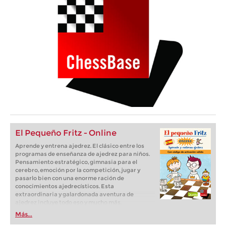
El Pequeño Fritz - Online
Aprende y entrena ajedrez. El clásico entre los
programas de enseñanza de ajedrez para niños.
Pensamiento estratégico, gimnasia para el
cerebro, emoción por la competición, jugar y
pasarlo bien con una enorme ración de
conocimientos ajedrecísticos. Esta
extraordinaria y galardonada aventura de
ajedrez incluye todo eso y mucho más.
Más...