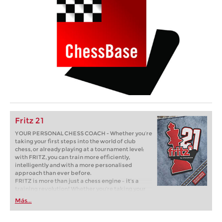
Fritz 21
YOUR PERSONAL CHESS COACH - Whether you’re
taking your first steps into the world of club
chess, or already playing at a tournament level:
with FRITZ, you can train more efficiently,
intelligently and with a more personalised
approach than ever before.
FRITZ is more than just a chess engine – it’s a
training revolution! Whether you’re taking your
first steps into the world of club chess, or already
Más...
playing at a tournament level: with FRITZ, you can
train more efficiently, intelligently and with a
more personalised approach than ever before.