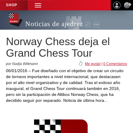
SHOP
TOGGLE
NAVIGATION
Noticias de ajedrez
Norway Chess deja el
Grand Chess Tour
por Nadja Wittmann
Me gusta!
|
0 Comentarios
06/01/2016 – Fue diseñado con el objetivo de crear un circuito
de torneos importantes a nivel internacional, que destacasen
por el alto nivel organizativo y de calidad. Tras el exitoso año
inaugural, el Grand Chess Tour continuará también en 2016,
pero sin la participación de Altibox Norway Chess, que ha
decidido seguir por separado. Noticia de última hora...