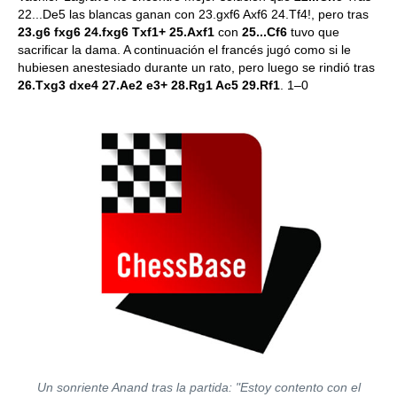
22...De5 las blancas ganan con 23.gxf6 Axf6 24.Tf4!, pero tras
23.g6 fxg6 24.fxg6 Txf1+ 25.Axf1
con
25...Cf6
tuvo que
sacrificar la dama. A continuación el francés jugó como si le
hubiesen anestesiado durante un rato, pero luego se rindió tras
26.Txg3 dxe4 27.Ae2 e3+ 28.Rg1 Ac5 29.Rf1
. 1–0
Un sonriente Anand tras la partida: "Estoy contento con el