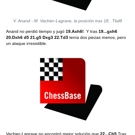
V. Anand - M. Vachier-Lagrave, la posición tras 18...Tbd8
Anand no perdió tiempo y jugó
19.Axh6!
. Y tras
19...gxh6
20.Dxh6 d5 21.g5 Dxg3 22.Td3
tenía dos piezas menos, pero
un ataque irresistible.
Vachier-Lagrave no encontró mejor solución que
22...Ch5
Tras