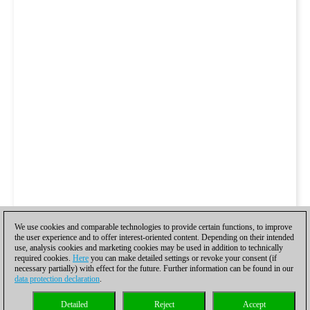
We use cookies and comparable technologies to provide certain functions, to improve
the user experience and to offer interest-oriented content. Depending on their intended
use, analysis cookies and marketing cookies may be used in addition to technically
required cookies.
Here
you can make detailed settings or revoke your consent (if
necessary partially) with effect for the future. Further information can be found in our
data protection declaration
.
Detailed
Reject
Accept