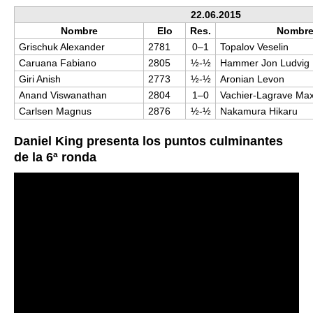
22.06.2015
Nombre
Elo
Res.
Nombr
Grischuk Alexander
2781
0–1
Topalov Veselin
Caruana Fabiano
2805
½-½
Hammer Jon Ludvig
Giri Anish
2773
½-½
Aronian Levon
Anand Viswanathan
2804
1–0
Vachier-Lagrave Ma
Carlsen Magnus
2876
½-½
Nakamura Hikaru
Daniel King presenta los puntos culminantes
de la 6ª ronda