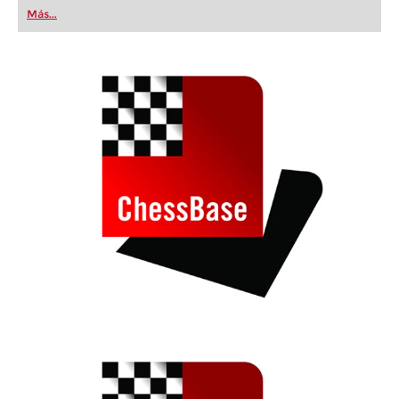
first steps into the world of club chess, or already
Más...
playing at a tournament level: with FRITZ, you can
train more efficiently, intelligently and with a
more personalised approach than ever before.