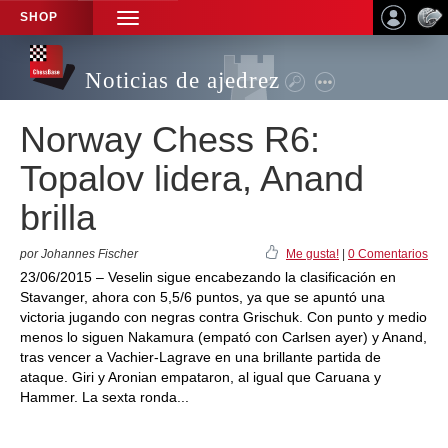
SHOP
TOGGLE
NAVIGATION
Noticias de ajedrez
Norway Chess R6:
Topalov lidera, Anand
brilla
por Johannes Fischer
Me gusta!
|
0 Comentarios
23/06/2015 – Veselin sigue encabezando la clasificación en
Stavanger, ahora con 5,5/6 puntos, ya que se apuntó una
victoria jugando con negras contra Grischuk. Con punto y medio
menos lo siguen Nakamura (empató con Carlsen ayer) y Anand,
tras vencer a Vachier-Lagrave en una brillante partida de
ataque. Giri y Aronian empataron, al igual que Caruana y
Hammer. La sexta ronda...