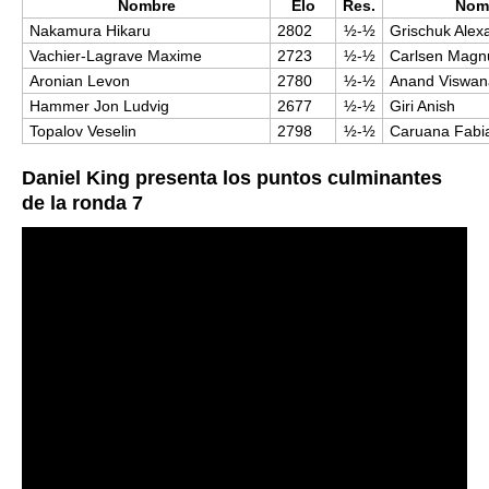
Nombre
Elo
Res.
Nom
Nakamura Hikaru
2802
½-½
Grischuk Alex
Vachier-Lagrave Maxime
2723
½-½
Carlsen Magn
Aronian Levon
2780
½-½
Anand Viswan
Hammer Jon Ludvig
2677
½-½
Giri Anish
Topalov Veselin
2798
½-½
Caruana Fabi
Daniel King presenta los puntos culminantes
de la ronda 7