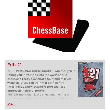
Fritz 21
YOUR PERSONAL CHESS COACH - Whether you’re
taking your first steps into the world of club
chess, or already playing at a tournament level:
with FRITZ, you can train more efficiently,
intelligently and with a more personalised
approach than ever before.
FRITZ is more than just a chess engine – it’s a
training revolution! Whether you’re taking your
first steps into the world of club chess, or already
Más...
playing at a tournament level: with FRITZ, you can