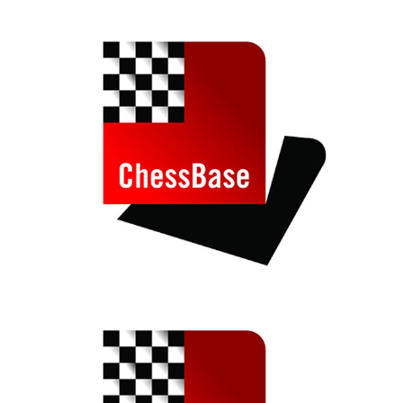
train more efficiently, intelligently and with a
more personalised approach than ever before.