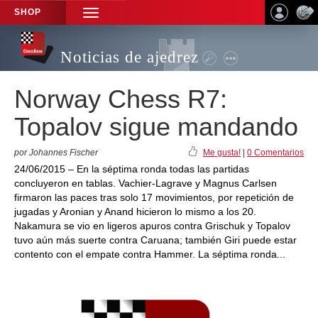
SHOP
TOGGLE
NAVIGATION
Noticias de ajedrez
Norway Chess R7:
Topalov sigue mandando
por Johannes Fischer
Me gusta!
|
0 Comentarios
24/06/2015 – En la séptima ronda todas las partidas
concluyeron en tablas. Vachier-Lagrave y Magnus Carlsen
firmaron las paces tras solo 17 movimientos, por repetición de
jugadas y Aronian y Anand hicieron lo mismo a los 20.
Nakamura se vio en ligeros apuros contra Grischuk y Topalov
tuvo aún más suerte contra Caruana; también Giri puede estar
contento con el empate contra Hammer. La séptima ronda...