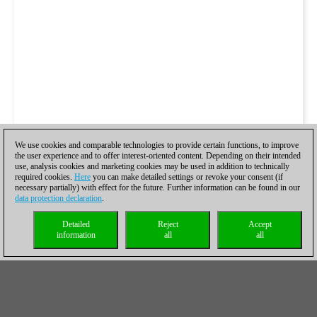
We use cookies and comparable technologies to provide certain functions, to improve
the user experience and to offer interest-oriented content. Depending on their intended
use, analysis cookies and marketing cookies may be used in addition to technically
required cookies.
Here
you can make detailed settings or revoke your consent (if
necessary partially) with effect for the future. Further information can be found in our
data protection declaration
.
Detailed
Reject
Accept
information
all
all