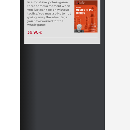
In almost every chess game
there comes a moment when
you just can’t go on without
tactics. You must strike to not
giving away the advantage
you have worked for the
whole game.
39,90 €