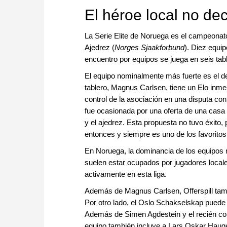
El héroe local no de
La Serie Elite de Noruega es el campeonat
Ajedrez (
Norges Sjaakforbund
). Diez equi
encuentro por equipos se juega en seis tab
El equipo nominalmente más fuerte es el de
tablero, Magnus Carlsen, tiene un Elo inmen
control de la asociación en una disputa c
fue ocasionada por una oferta de una casa
y el ajedrez. Esta propuesta no tuvo éxito,
entonces y siempre es uno de los favorit
En Noruega, la dominancia de los equipos m
suelen estar ocupados por jugadores locale
activamente en esta liga.
Además de Magnus Carlsen, Offerspill ta
Por otro lado, el Oslo Schakselskap puede
Además de Simen Agdestein y el recién co
equipo también incluye a Lars Oskar Haug