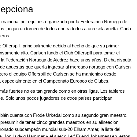
cepciona
o nacional por equipos organizado por la Federación Noruega de
pos juegan un torneo de todos contra todos a una sola vuelta. Cada
leros.
 Offerspill, principalmente debido al hecho de que su primer
samente alto. Carlsen fundó el Club Offerspill para tomar el
on la Federación Noruega de Ajedrez hace unos años. Dicha disputa
 de apuestas que quería ingresar al mercado noruego con Carlsen
 pero el equipo Offerspill de Carlsen se ha mantenido desde
os, especialmente en el Campeonato Europeo de Clubes.
ás fuertes no es tan grande como en otras ligas. Los tableros
s. Solo unos pocos jugadores de otros países participan
mbién cuenta con Frode Urkedal como su segundo gran maestro.
 presumir de tener cinco grandes maestros en su alineación.
ronado subcampeón mundial sub-20 Elham Amar, la lista del
e, Jon Ludvig Hammer y el sueco Leif Erlend Johannessen, estos