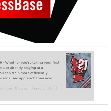
Whether you’re taking your first
ss, or already playing at a
ou can train more efficiently,
personalised approach than ever
engine – it’s a training revolution!
t steps into the world of club chess,
ent level: with FRITZ, you can train
 and with a more personalised