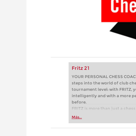
Fritz 21
YOUR PERSONAL CHESS COACH - 
steps into the world of club che
tournament level: with FRITZ, y
intelligently and with a more 
before.
FRITZ is more than just a chess 
Whether you’re taking your firs
Más...
or already playing at a tournam
more efficiently, intelligently
approach than ever before.