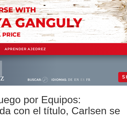
APRENDER AJEDREZ
ez
S
BUSCAR:
IDIOMAS:
DE
EN
ES
FR
ego por Equipos:
a con el título, Carlsen se