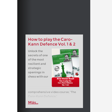
How to play the Caro-
Kann Defence Vol. 1 & 2
Unlock the
secrets of one
of the most
resilient and
strategic
openings in
chess with our
comprehensive video course, “The
Caro-Kann Defence.”
Más...