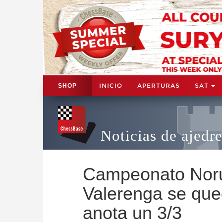
INICIO
APERTURAS
SAT
SHOP
Noticias de ajedr
Campeonato Noru
Valerenga se qued
anota un 3/3