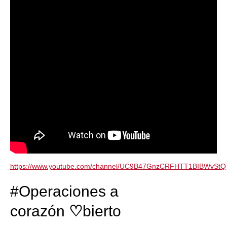
https://www.youtube.com/channel/UC9B47GnzCRFHTT1BIBWvStQ
#Operaciones a
corazón
♡
bierto