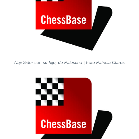
Naji Sider con su hijo, de Palestina | Foto Patricia Claros