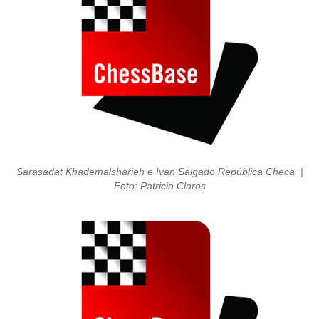
Sarasadat Khademalsharieh e Ivan Salgado República Checa |
Foto: Patricia Claros