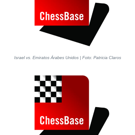
Israel vs. Emiratos Árabes Unidos | Foto: Patricia Claros