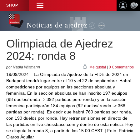
SHOP
TOGGLE
NAVIGATION
Noticias de ajedrez
Olimpiada de Ajedrez
2024: ronda 8
por Nadja Wittmann
Me gusta!
|
0 Comentarios
19/09/2024 – La Olimpiada de Ajedrez de la FIDE de 2024 en
Budapest tendrá lugar entre el 10 y el 22 de septiembre. Habrá
competiciones por equipos en las secciones absoluta y
femenina. En la sección absoluta se han inscrito 197 equipos
(98 duelos/ronda -> 392 partidas pero ronda) y en la sección
femenina participarán 184 equipos (92 duelos/ ronda -> 368
partidas por ronda). Es decir que habrá 760 partidas por ronda,
con 190 duelos por ronda. Hay retransmisiones en directo de
las partidas en live.chessbase.com y dentro de esta noticia. Hoy
se disputa la ronda 8, a partir de las 15:00 CEST. | Foto: Patricia
Claros Águilar