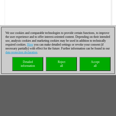
We use cookies and comparable technologies to provide certain functions, to improve
the user experience and to offer interest-oriented content. Depending on their intended
use, analysis cookies and marketing cookies may be used in addition to technically
required cookies.
Here
you can make detailed settings or revoke your consent (if
necessary partially) with effect for the future. Further information can be found in our
data protection declaration
.
Detailed
Reject
Accept
information
all
all