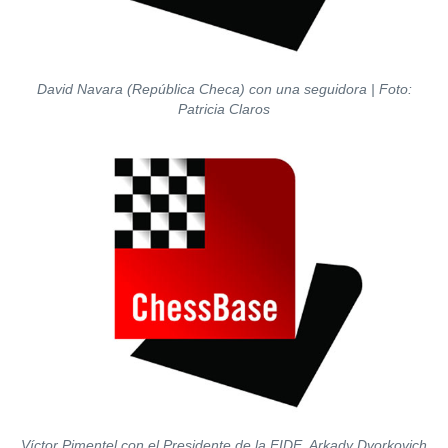
David Navara (República Checa) con una seguidora | Foto:
Patricia Claros
Víctor Pimentel con el Presidente de la FIDE, Arkady Dvorkovich