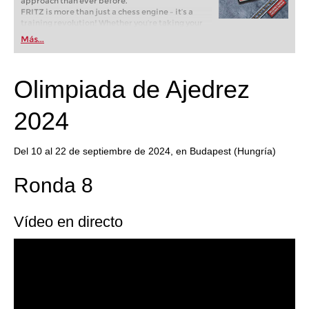
approach than ever before.
FRITZ is more than just a chess engine – it’s a
training revolution! Whether you’re taking your
first steps into the world of club chess, or already
Más...
playing at a tournament level: with FRITZ, you can
train more efficiently, intelligently and with a
more personalised approach than ever before.
Olimpiada de Ajedrez
2024
Del 10 al 22 de septiembre de 2024, en Budapest (Hungría)
Ronda 8
Vídeo en directo