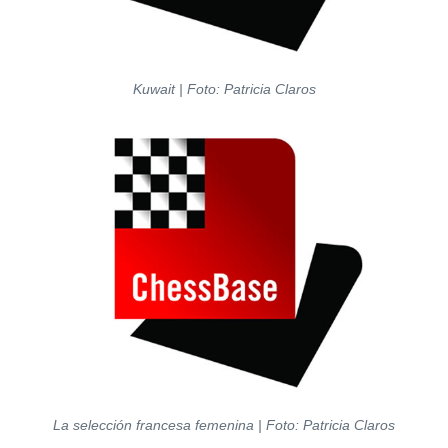
Kuwait | Foto: Patricia Claros
La selección francesa femenina | Foto: Patricia Claros