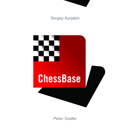
Sergey Karjakin
Peter Svidler