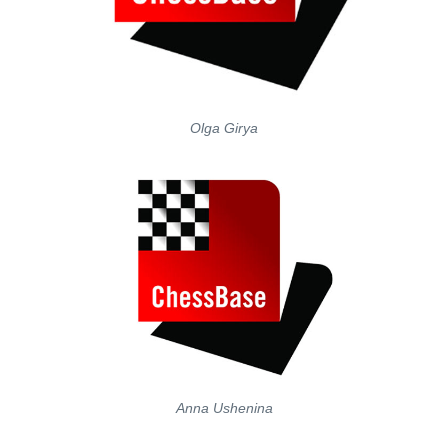
Olga Girya
Anna Ushenina