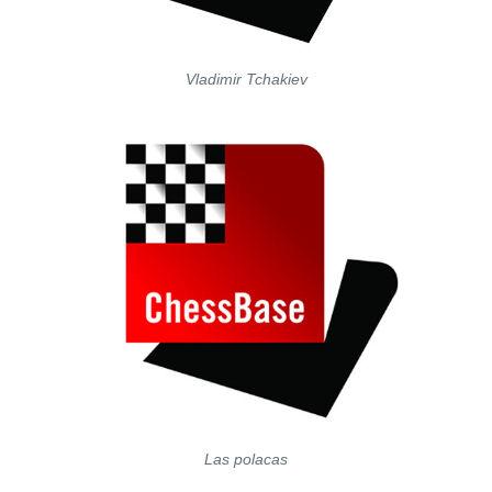
Vladimir Tchakiev
Las polacas