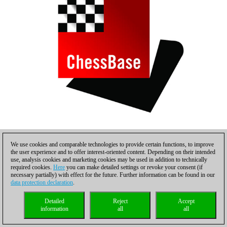
Yu Yangyi
We use cookies and comparable technologies to provide certain functions, to improve
the user experience and to offer interest-oriented content. Depending on their intended
use, analysis cookies and marketing cookies may be used in addition to technically
required cookies.
Here
you can make detailed settings or revoke your consent (if
necessary partially) with effect for the future. Further information can be found in our
data protection declaration
.
Detailed
Reject
Accept
information
all
all