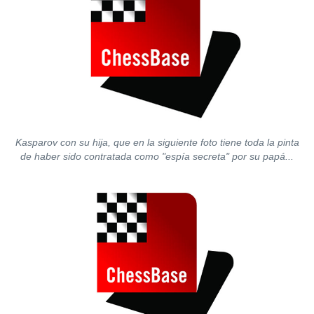
Kasparov con su hija, que en la siguiente foto tiene toda la pinta
de haber sido contratada como "espía secreta" por su papá...