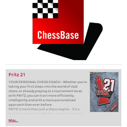
Fritz 21
YOUR PERSONAL CHESS COACH - Whether you’re
taking your first steps into the world of club
chess, or already playing at a tournament level:
with FRITZ, you can train more efficiently,
intelligently and with a more personalised
approach than ever before.
FRITZ is more than just a chess engine – it’s a
training revolution! Whether you’re taking your
first steps into the world of club chess, or already
Más...
playing at a tournament level: with FRITZ, you can