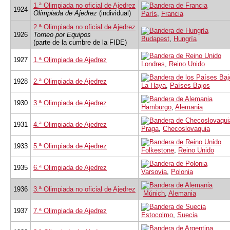
1.ª Olimpiada no oficial de Ajedrez
1924
Olimpiada de Ajedrez
(individual)
París
,
Francia
2.ª Olimpiada no oficial de Ajedrez
1926
Torneo por Equipos
Budapest
,
Hungría
(parte de la cumbre de la FIDE)
1927
1.ª Olimpiada de Ajedrez
Londres
,
Reino Unido
1928
2.ª Olimpiada de Ajedrez
La Haya
,
Países Bajos
1930
3.ª Olimpiada de Ajedrez
Hamburgo
,
Alemania
1931
4.ª Olimpiada de Ajedrez
Praga
,
Checoslovaquia
1933
5.ª Olimpiada de Ajedrez
Folkestone
,
Reino Unido
1935
6.ª Olimpiada de Ajedrez
Varsovia
,
Polonia
1936
3.ª Olimpiada no oficial de Ajedrez
Múnich
,
Alemania
1937
7.ª Olimpiada de Ajedrez
Estocolmo
,
Suecia