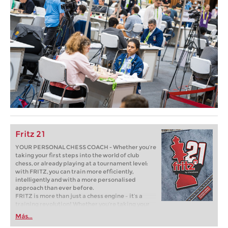
Fritz 21
YOUR PERSONAL CHESS COACH - Whether you’re
taking your first steps into the world of club
chess, or already playing at a tournament level:
with FRITZ, you can train more efficiently,
intelligently and with a more personalised
approach than ever before.
FRITZ is more than just a chess engine – it’s a
training revolution! Whether you’re taking your
first steps into the world of club chess, or already
Más...
playing at a tournament level: with FRITZ, you can