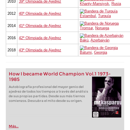
2010
39ª Olimpiada de Ajedrez
Khanty-Mansiysk
,
Rusia
2012
40ª Olimpiada de Ajedrez
Estambul
,
Turquía
2014
41ª Olimpiada de Ajedrez
Tromsø
,
Noruega
2016
42ª Olimpiada de Ajedrez
Bakú
,
Azerbaiyán
2018
43ª Olimpiada de Ajedrez
Batumi
,
Georgia
How I became World Champion Vol.1 1973-
1985
Autobiografía profesional del mayor genio del
ajedrez de todos los tiempos a través del análisis
de sus propias partidas. Desde sus más tiernos
comienzos. Descubra el mito desde su origen.
Más...