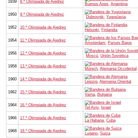
1939
8.ª Olimpiada de Ajedrez
Buenos Aires
,
Argentina
1950
9.ª Olimpiada de Ajedrez
Dubrovnik
,
Yugoslavia
1952
10.ª Olimpiada de Ajedrez
Helsinki
,
Finlandia
1954
11.ª Olimpiada de Ajedrez
Ámsterdam
,
Países Bajos
1956
12.ª Olimpiada de Ajedrez
Moscú
,
Unión Soviética
1958
13.ª Olimpiada de Ajedrez
Múnich
,
Alemania Occidental
1960
14.ª Olimpiada de Ajedrez
Leipzig
,
Alemania Oriental
1962
15.ª Olimpiada de Ajedrez
Varna
,
Bulgaria
1964
16.ª Olimpiada de Ajedrez
Tel Aviv
,
Israel
1966
17.ª Olimpiada de Ajedrez
La Habana
,
Cuba
1968
18.ª Olimpiada de Ajedrez
Lugano
,
Suiza