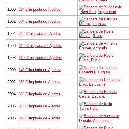
1990
29ª Olimpiada de Ajedrez
Novi Sad
,
Yugoslavia
1992
30ª Olimpiada de Ajedrez
Manila
,
Filipinas
1994
31.ª Olimpiada de Ajedrez
Moscú
,
Rusia
1996
32.ª Olimpiada de Ajedrez
Ereván
,
Armenia
1998
33.ª Olimpiada de Ajedrez
Elista
,
Rusia
2000
34ª Olimpiada de Ajedrez
Estambul
,
Turquía
2002
35ª Olimpiada de Ajedrez
Bled
,
Eslovenia
2004
36ª Olimpiada de Ajedrez
Calviá
,
España
2006
37ª Olimpiada de Ajedrez
Turín
,
Italia
2008
38ª Olimpiada de Ajedrez
Dresde
,
Alemania