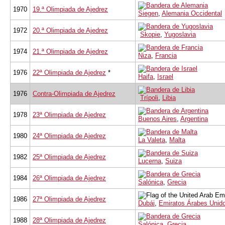
1970
19.ª Olimpiada de Ajedrez
Siegen
,
Alemania Occidental
1972
20.ª Olimpiada de Ajedrez
Skopie
,
Yugoslavia
1974
21.ª Olimpiada de Ajedrez
Niza
,
Francia
1976
22ª Olimpiada de Ajedrez
*
Haifa
,
Israel
1976
Contra-Olimpiada de Ajedrez
Trípoli
,
Libia
1978
23ª Olimpiada de Ajedrez
Buenos Aires
,
Argentina
1980
24ª Olimpiada de Ajedrez
La Valeta
,
Malta
1982
25ª Olimpiada de Ajedrez
Lucerna
,
Suiza
1984
26ª Olimpiada de Ajedrez
Salónica
,
Grecia
1986
27ª Olimpiada de Ajedrez
Dubái
,
Emiratos Árabes Unid
1988
28ª Olimpiada de Ajedrez
Salónica
,
Grecia