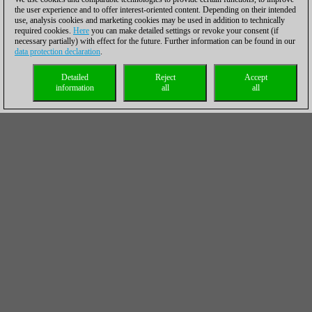
the user experience and to offer interest-oriented content. Depending on their intended
use, analysis cookies and marketing cookies may be used in addition to technically
required cookies.
Here
you can make detailed settings or revoke your consent (if
necessary partially) with effect for the future. Further information can be found in our
data protection declaration
.
Detailed
Reject
Accept
information
all
all