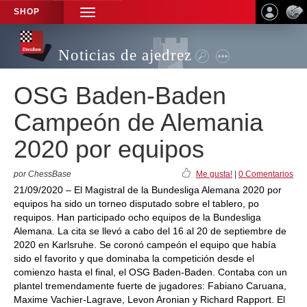
SHOP
TOGGLE
NAVIGATION
Noticias de ajedrez
OSG Baden-Baden
Campeón de Alemania
2020 por equipos
por ChessBase
Me gusta!
|
0 Comentarios
21/09/2020 – El Magistral de la Bundesliga Alemana 2020 por
equipos ha sido un torneo disputado sobre el tablero, po
requipos. Han participado ocho equipos de la Bundesliga
Alemana. La cita se llevó a cabo del 16 al 20 de septiembre de
2020 en Karlsruhe. Se coronó campeón el equipo que había
sido el favorito y que dominaba la competición desde el
comienzo hasta el final, el OSG Baden-Baden. Contaba con un
plantel tremendamente fuerte de jugadores: Fabiano Caruana,
Maxime Vachier-Lagrave, Levon Aronian y Richard Rapport. El