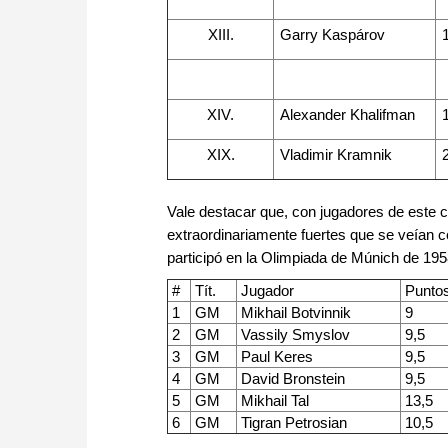
XIII.
Garry Kaspárov
XIV.
Alexander Khalifman
XIX.
Vladimir Kramnik
Vale destacar que, con jugadores de este 
extraordinariamente fuertes que se veían c
participó en la Olimpiada de Múnich de 1958
#
Tít.
Jugador
Punto
1
GM
Mikhail Botvinnik
9
2
GM
Vassily Smyslov
9,5
3
GM
Paul Keres
9,5
4
GM
David Bronstein
9,5
5
GM
Mikhail Tal
13,5
6
GM
Tigran Petrosian
10,5