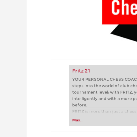
Fritz 21
YOUR PERSONAL CHESS COACH - 
steps into the world of club che
tournament level: with FRITZ, y
intelligently and with a more 
before.
FRITZ is more than just a chess 
Whether you’re taking your firs
Más...
or already playing at a tournam
more efficiently, intelligently