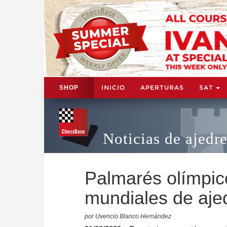
INICIO
APERTURAS
SAT
SHOP
Noticias de ajedr
Palmarés olímpi
mundiales de aje
por Uvencio Blanco Hernández