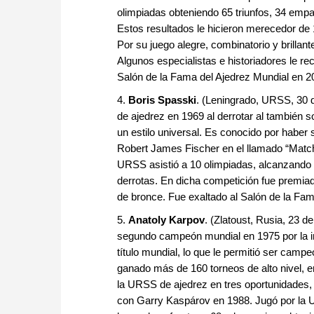
olimpiadas obteniendo 65 triunfos, 34 empa
Estos resultados le hicieron merecedor de 1
Por su juego alegre, combinatorio y brillan
Algunos especialistas e historiadores le re
Salón de la Fama del Ajedrez Mundial en 2
4.
Boris Spasski
. (Leningrado, URSS, 30 
de ajedrez en 1969 al derrotar al también s
un estilo universal. Es conocido por haber 
Robert James Fischer en el llamado “Match d
URSS asistió a 10 olimpiadas, alcanzando u
derrotas. En dicha competición fue premiado
de bronce. Fue exaltado al Salón de la Fam
5.
Anatoly Karpov
. (Zlatoust, Rusia, 23 d
segundo campeón mundial en 1975 por la in
título mundial, lo que le permitió ser cam
ganado más de 160 torneos de alto nivel, e
la URSS de ajedrez en tres oportunidades, 
con Garry Kaspárov en 1988. Jugó por la U