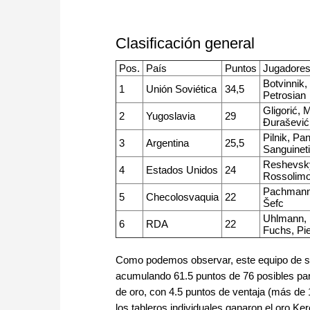
Clasificación general
Pos.
País
Puntos
Jugadores
Botvinnik,
1
Unión Soviética
34,5
Petrosian
Gligorić, 
2
Yugoslavia
29
Đurašević
Pilnik, Pa
3
Argentina
25,5
Sanguinet
Reshevsky
4
Estados Unidos
24
Rossolim
Pachmann, 
5
Checolosvaquia
22
Šefc
Uhlmann, M
6
RDA
22
Fuchs, Pi
Como podemos observar, este equipo de sup
acumulando 61.5 puntos de 76 posibles para
de oro, con 4.5 puntos de ventaja (más de 
los tableros individuales ganaron el oro Ke