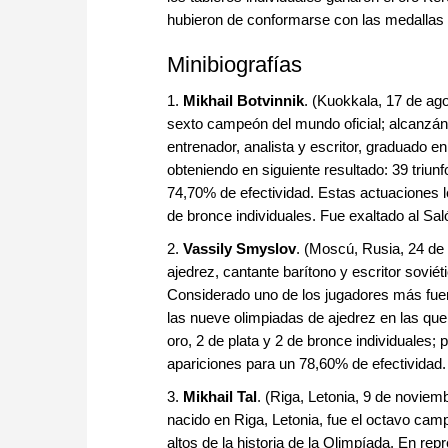
hubieron de conformarse con las medallas 
Minibiografías
1.
Mikhail Botvinnik
. (Kuokkala, 17 de ag
sexto campeón del mundo oficial; alcanzán
entrenador, analista y escritor, graduado e
obteniendo en siguiente resultado: 39 triun
74,70% de efectividad. Estas actuaciones le
de bronce individuales. Fue exaltado al Sa
2.
Vassily Smyslov
. (Moscú, Rusia, 24 d
ajedrez, cantante barítono y escritor sovié
Considerado uno de los jugadores más fue
las nueve olimpiadas de ajedrez en las que
oro, 2 de plata y 2 de bronce individuales; 
apariciones para un 78,60% de efectividad.
3.
Mikhail Tal
. (Riga, Letonia, 9 de noviem
nacido en Riga, Letonia, fue el octavo ca
altos de la historia de la Olimpíada. En rep