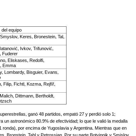
 del equipo
 Smyslov, Keres, Bronestein, Tal,
Matanović, Ivkov, Trifunović,
, Fuderer
nno, Eliskases, Redolfi,
i, Emma
, Lombardy, Bisguier, Evans,
o
Filip, Fichtl, Kozma, Rejfíř,
alich, Dittmann, Bertholdt,
etzsch
erestrellas, ganó 48 partidos, empató 27 y perdió solo 1;
 un astronómico 80.9% de efectividad; lo que le valió la medalla
1 ronda), por encima de Yugoslavia y Argentina. Mientras que en
res, Bronstein, Tahl y Petrossian. Por su parte Botvinnik y Smislov