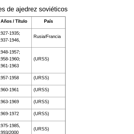
s de ajedrez soviéticos
Años
/ Título
País
1927-1935;
Rusia/Francia
1937-1946,
1948-1957;
1958-1960;
(URSS)
1961-1963
1957-1958
(URSS)
1960-1961
(URSS)
1963-1969
(URSS)
1969-1972
(URSS)
1975-1985,
(URSS)
1993/2000