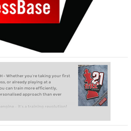
Whether you’re taking your first
ss, or already playing at a
ou can train more efficiently,
personalised approach than ever
engine – it’s a training revolution!
t steps into the world of club chess,
ent level: with FRITZ, you can train
 and with a more personalised