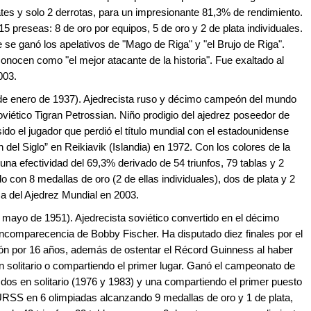
tes y solo 2 derrotas, para un impresionante 81,3% de rendimiento.
5 preseas: 8 de oro por equipos, 5 de oro y 2 de plata individuales.
te se ganó los apelativos de "Mago de Riga" y "el Brujo de Riga".
conocen como "el mejor atacante de la historia". Fue exaltado al
003.
de enero de 1937). Ajedrecista ruso y décimo campeón del mundo
oviético Tigran Petrossian. Niño prodigio del ajedrez poseedor de
sido el jugador que perdió el título mundial con el estadounidense
el Siglo” en Reikiavik (Islandia) en 1972. Con los colores de la
na efectividad del 69,3% derivado de 54 triunfos, 79 tablas y 2
 con 8 medallas de oro (2 de ellas individuales), dos de plata y 2
a del Ajedrez Mundial en 2003.
e mayo de 1951). Ajedrecista soviético convertido en el décimo
comparecencia de Bobby Fischer. Ha disputado diez finales por el
peón por 16 años, además de ostentar el Récord Guinness al haber
n solitario o compartiendo el primer lugar. Ganó el campeonato de
dos en solitario (1976 y 1983) y una compartiendo el primer puesto
RSS en 6 olimpiadas alcanzando 9 medallas de oro y 1 de plata,