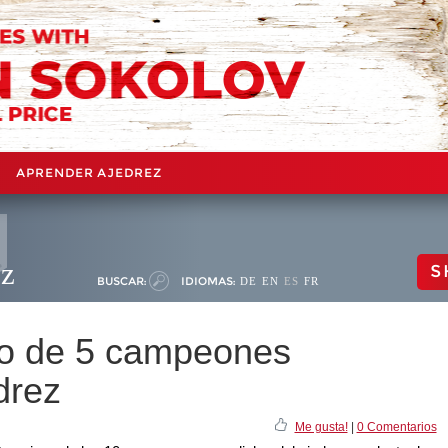
APRENDER AJEDREZ
ez
S
BUSCAR:
IDIOMAS:
DE
EN
ES
FR
co de 5 campeones
drez
Me gusta!
|
0 Comentarios