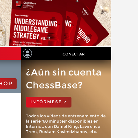
CONECTAR
¿Aún sin cuenta
ChessBase?
HOP
INFÓRMESE >
Todos los vídeos de entrenamiento de
la serie "60 minutes" disponibles en
Internet, con Daniel King, Lawrence
Trent, Rustam Kasimdzhanov, etc.