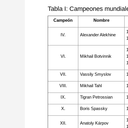
approach than ever before.
Tabla I: Campeones mundiale
Campeón
Nombre
IV.
Alexander Alekhine
VI.
Mikhail Botvinnik
VII.
Vassily Smyslov
VIII.
Mikhail Tahl
IX.
Tigran Petrossian
X.
Boris Spassky
XII.
Anatoly Kárpov