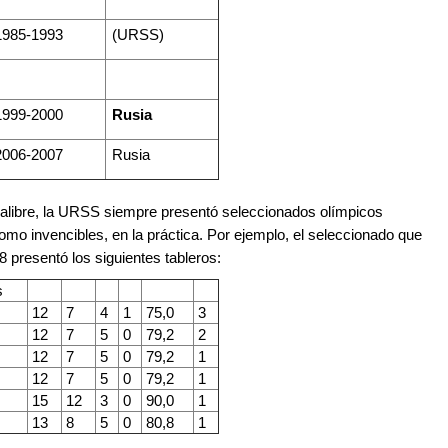
1985-1993
(URSS)
1999-2000
Rusia
2006-2007
Rusia
calibre, la URSS siempre presentó seleccionados olímpicos
omo invencibles, en la práctica. Por ejemplo, el seleccionado que
 presentó los siguientes tableros:
s
12
7
4
1
75,0
3
12
7
5
0
79,2
2
12
7
5
0
79,2
1
12
7
5
0
79,2
1
15
12
3
0
90,0
1
13
8
5
0
80,8
1