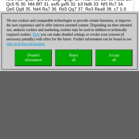
We use cookies and comparable technologies to provide certain functions, to improve
the user experience and to offer interest-oriented content. Depending on their intended
use, analysis cookies and marketing cookies may be used in addition to technically
required cookies.
Here
you can make detailed settings or revoke your consent (if
necessary partially) with effect for the future. Further information can be found in our
data protection declaration
.
Detailed
Reject
Accept
information
all
all