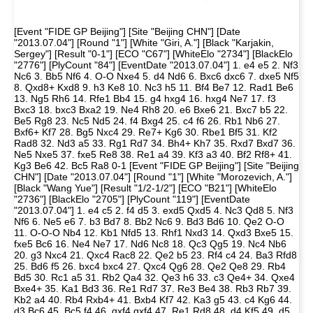
[Event "FIDE GP Beijing"] [Site "Beijing CHN"] [Date "2013.07.04"] [Round "1"] [White "Giri, A."] [Black "Karjakin, Sergey"] [Result "0-1"] [ECO "C67"] [WhiteElo "2734"] [BlackElo "2776"] [PlyCount "84"] [EventDate "2013.07.04"] 1. e4 e5 2. Nf3 Nc6 3. Bb5 Nf6 4. O-O Nxe4 5. d4 Nd6 6. Bxc6 dxc6 7. dxe5 Nf5 8. Qxd8+ Kxd8 9. h3 Ke8 10. Nc3 h5 11. Bf4 Be7 12. Rad1 Be6 13. Ng5 Rh6 14. Rfe1 Bb4 15. g4 hxg4 16. hxg4 Ne7 17. f3 Bxc3 18. bxc3 Bxa2 19. Ne4 Rh8 20. e6 Bxe6 21. Bxc7 b5 22. Be5 Rg8 23. Nc5 Nd5 24. f4 Bxg4 25. c4 f6 26. Rb1 Nb6 27. Bxf6+ Kf7 28. Bg5 Nxc4 29. Re7+ Kg6 30. Rbe1 Bf5 31. Kf2 Rad8 32. Nd3 a5 33. Rg1 Rd7 34. Bh4+ Kh7 35. Rxd7 Bxd7 36. Ne5 Nxe5 37. fxe5 Re8 38. Re1 a4 39. Kf3 a3 40. Bf2 Rf8+ 41. Kg3 Be6 42. Bc5 Ra8 0-1 [Event "FIDE GP Beijing"] [Site "Beijing CHN"] [Date "2013.07.04"] [Round "1"] [White "Morozevich, A."] [Black "Wang Yue"] [Result "1/2-1/2"] [ECO "B21"] [WhiteElo "2736"] [BlackElo "2705"] [PlyCount "119"] [EventDate "2013.07.04"] 1. e4 c5 2. f4 d5 3. exd5 Qxd5 4. Nc3 Qd8 5. Nf3 Nf6 6. Ne5 e6 7. b3 Bd7 8. Bb2 Nc6 9. Bd3 Bd6 10. Qe2 O-O 11. O-O-O Nb4 12. Kb1 Nfd5 13. Rhf1 Nxd3 14. Qxd3 Bxe5 15. fxe5 Bc6 16. Ne4 Ne7 17. Nd6 Nc8 18. Qc3 Qg5 19. Nc4 Nb6 20. g3 Nxc4 21. Qxc4 Rac8 22. Qe2 b5 23. Rf4 c4 24. Ba3 Rfd8 25. Bd6 f5 26. bxc4 bxc4 27. Qxc4 Qg6 28. Qe2 Qe8 29. Rb4 Bd5 30. Rc1 a5 31. Rb2 Qa4 32. Qe3 h6 33. c3 Qe4+ 34. Qxe4 Bxe4+ 35. Ka1 Bd3 36. Re1 Rd7 37. Re3 Be4 38. Rb3 Rb7 39. Kb2 a4 40. Rb4 Rxb4+ 41. Bxb4 Kf7 42. Ka3 g5 43. c4 Kg6 44. d3 Bc6 45. Bc5 f4 46. gxf4 gxf4 47. Re1 Rd8 48. d4 Kf5 49. d5 exd5 50. e6 dxc4 51. e7 Rd5 52. Kb4 c3 53. Rc1 Rd3 54. Rxc3 Rxc3 55. Kxc3 Kg4 56. Kd2 Kh3 57. Bd6 f3 58. Ke1 Kg2 59. Bc5 Kxh2 60. Kf2 1/2-1/2 [Event "FIDE GP Beijing"] [Site "Beijing CHN"] [Date "2013.07.04"] [Round "1"] [White "Gelfand, B."] [Black "Topalov, V."] [Result "0-1"] [ECO "D97"] [WhiteElo "2773"] [BlackElo "2767"] [PlyCount "82"] [EventDate "2013.07.04"] 1. d4 Nf6 2. c4 g6 3. Nc3 d5 4. Nf3 Bg7 5. Qb3 dxc4 6. Qxc4 O-O 7. e4 Na6 8. Be2 c5 9. d5 e6 10. O-O exd5 11. exd5 Bf5 12. Bf4 Re8 13. Rad1 Ne4 14. Nb5 g5 15. Be3 h6 16. d6 Qd7 17. a3 Rad8 18. Qc1 Qe6 19. b4 cxb4 20. Nfd4 Qf6 21. Nxf5 Qxf5 22. Bxa7 Nc3 23. Nxc3 bxc3 24. Bd3 Qf6 25. Bxa6 bxa6 26. Bc5 Qf5 27. Bb6 Rd7 28. a4 Re2 29. Qa3 c2 30. Rc1 Bf8 31. Bc5 Re5 32. Bb4 a5 33. Bc3 Bxd6 34. Qb3 Re2 35. Qc4 Rde7 36. Qc6 R7e6 37. Qc8+ Bf8 38. Bb2 Qd3 39. g3 Rd2 40. Qc3 Qxc3 41. Bxc3 Rde2 0-1 [Event "FIDE GP Beijing"] [Site "Beijing CHN"] [Date "2013.07.04"] [Round "1"] [White "Leko, P."] [Black "Mamedyarov, S."] [Result "1/2-1/2"] [ECO "B90"] [WhiteElo "2737"] [BlackElo "2761"] [PlyCount "101"] [EventDate "2013.07.04"] 1. e4 c5 2. Nf3 d6 3. d4 cxd4 4. Nxd4 Nf6 5. Nc3 a6 6. h3 e5 7. Nde2 h5 8. g3 Be7 9. Bg2 b5 10. Nd5 Nbd7 11. Nec3 Bb7 12. Nxe7 Qxe7 13. Bg5 Qe6 14. O-O Rc8 15. Re1 b4 16. Na4 Rc4 17. f3 h4 18. g4 d5 19. b3 Rd4 20. Qxd4 exd4 21. exd5 Nxd5 22. Rxe6+ fxe6 23. Rd1 e5 24. f4 Ne3 25. Bxb7 Nxd1 26. Bc6 exf4 27. Nc5 O-O 28. Nxd7 Re8 29. Kf1 Re3 30. Bxf4 Rxh3 31. Ne5 Rc3 32. Bd5+ Kf8 33. Be4 Ne3+ 34. Ke2 h3 35. g5 a5 36. Nf3 Nxc2 37. Bd2 Rc7 38. Kd3 Ne3 39. Bxe3 dxe3 40. Kxe3 Ke7 41. Bf5 Rc3+ 42. Kf4 a4 43. bxa4 Ra3 44. Bxh3 Rxa4 45. Ke3 Rxa2 46. Bf5 b3 47. Nd2 Ra5 48. Bd3 Rxg5 49. Nxb3 Rg3+ 50. Kd4 Rxd3+ 51. Kxd3 1/2-1/2 [Event "FIDE GP Beijing"] [Site "Beijing CHN"] [Date "2013.07.04"] [Round "1"] [White "Kamsky, G."] [Black "Grischuk, A."] [Result "0-1"] [ECO "B30"] [WhiteElo "2763"] [BlackElo "2780"] [PlyCount "77"] [EventDate "2013.07.04"] 1. e4 c5 2. Nf3 Nc6 3. Bb5 e6 4. O-O Nge7 5. Ba4 a6 6. c4 Ng6 7. d4 cxd4 8. Nxd4 Qc7 9. Be3 Bd6 10. g3 Nxd4 11. Qxd4 Be5 12. Qd2 Qxc4 13. Bc2 Qc7 14. Bb3 O-O 15. f4 Bf6 16. e5 Be7 17. Nc3 b5 18. Rac1 Qb8 19. Ne4 Bb7 20. Nd6 Bxd6 21. exd6 Rc8 22. h4 h6 23. Rxc8+ Qxc8 24. Rc1 Bc6 25. Rc5 Qe8 26. Bd4 a5 27. a3 Qb8 28. Be3 Qe8 29. Qd4 Nf8 30. Bd2 Nh7 31. f5 Bd5 32. Bc2 b4 33. g4 Qd8 34. fxe6 dxe6 35. g5 hxg5 36. hxg5 Qxd6 37. Bf4 Qa6 38. Kf2 Rc8 39. axb4 0-1 [Event "FIDE GP Beijing"] [Site "Beijing CHN"] [Date "2013.07.04"] [Round "1"] [White "Ivanchuk, V."] [Black "Wang Hao"] [Result "1/2-1/2"] [ECO "D40"] [WhiteElo "2733"] [BlackElo "2752"] [PlyCount "55"] [EventDate "2013.07.04"] 1. d4 Nf6 2. c4 e6 3. Nf3 d5 4. Nc3 c5 5. e3 dxc4 6. Bxc4 a6 7. a4 Nc6 8. O-O Be7 9. Qe2 cxd4 10. Rd1 e5 11. exd4 exd4 12. Nxd4 Nxd4 13. Qe5 Qd6 14. Qxd6 Bxd6 15. Rxd4 Bc5 16. Rd1 O-O 17. Bf4 Bg4 18. Re1 Rac8 19. Nd5 Rfd8 20. Nxf6+ gxf6 21. b3 Kg7 22. h3 Bf5 23. Rad1 Bb4 24. Rxd8 Rxd8 25. Rc1 Ba3 26. Re1 Bb4 27. Rc1 Ba3 28. Re1 1/2-1/2 [Event "FIDE GP Beijing"] [Site "Beijing CHN"] [Date "2013.07.05"] [Round "2"] [White "Karjakin, Sergey"] [Black "Wang Hao"] [Result "1-0"] [ECO "B09"] [WhiteElo "2776"] [BlackElo "2752"] [PlyCount "59"] [EventDate "2013.07.04"] 1. e4 d6 2. d4 Nf6 3. Nc3 g6 4. f4 Bg7 5. Bd3 e5 6. dxe5 dxe5 7. Nf3 exf4 8. Bxf4 O-O 9. Qd2 Nc6 10. O-O-O Be6 11. h3 Nd7 12. Bg5 Bf6 13. h4 h5 14. Qf4 Bxg5 15. hxg5 Qe7 16. Bb5 Nb6 17. Bxc6 bxc6 18. Ne5 Nc4 19. Nxc4 Bxc4 20. g4 Rab8 21. gxh5 Qb4 22. Rd4 Qxb2+ 23. Kd2 Rfd8 24. Qf6 Rxd4+ 25. Qxd4 Qb6 26. Qxc4 Rd8+ 27. Kc1 Rd4 28. Qe2 Qc5 29. Nb1 Qxg5+ 30. Nd2 1-0 [Event "FIDE GP Beijing"] [Site "Beijing CHN"] [Date "2013.07.05"] [Round "2"] [White "Grischuk, A."] [Black "Ivanchuk, V."] [Result "1/2-1/2"] [ECO "B42"] [WhiteElo "2780"] [BlackElo "2733"] [PlyCount "79"] [EventDate "2013.07.04"] 1. e4 c5 2. Nf3 e6 3. d4 cxd4 4. Nxd4 a6 5. Bd3 Nf6 6. O-O Qc7 7. Qe2 d6 8. c4 g6 9. Nc3 Bg7 10. Nf3 O-O 11. Bf4 Nh5 12. Be3 Bxc3 13. bxc3 e5 14. Rfd1 Bg4 15. h3 Bxf3 16. Qxf3 Nd7 17. Bf1 Rad8 18. Bg5 f6 19. Bh6 Ng7 20. Rd2 Nc5 21. Rad1 Qc6 22. Rd5 Rf7 23. Qe3 Nge6 24. g3 Rfd7 25. Bg2 Na4 26. Qf3 Kf7 27. h4 Ke7 28. c5 Naxc5 29. h5 Qa4 30. Be3 b6 31. Qg4 Rg8 32. hxg6 hxg6 33. Bf3 Rdd8 34. Kg2 Rh8 35. Qxg6 Rdg8 36. Qf5 Ng7 37. Qg6 Ne8 38. Qf5 Ng7 39. Qg6 Ne8 40. Qf5 1/2-1/2 [Event "FIDE GP Beijing"] [Site "Beijing CHN"] [Date "2013.07.05"] [Round "2"] [White "Mamedyarov, S."] [Black "Kamsky, G."] [Result "1/2-1/2"] [ECO "D15"] [WhiteElo "2761"] [BlackElo "2763"] [PlyCount "71"] [EventDate "2013.07.04"] 1. d4 d5 2. c4 c6 3. Nc3 Nf6 4. Nf3 a6 5. e3 g6 6. Qb3 Bg7 7. Bd3 O-O 8. O-O e6 9. e4 dxe4 10. Nxe4 Nxe4 11. Bxe4 Qc7 12. c5 Nd7 13. Bg5 Re8 14. Rfe1 e5 15. Bd3 Nf8 16. Nxe5 Be6 17. Bc4 Bxc4 18. Qxc4 Bxe5 19. dxe5 Rxe5 20. Bf4 Rxe1+ 21. Rxe1 Qd7 22. h3 Re8 23. Rxe8 Qxe8 24. Qb4 Ne6 25. Bd6 Qd7 26. g4 f6 27. f4 Ng7 28. Kf2 h5 29. Kf3 Qf7 30. Kg3 Qd5 31. Qxb7 Qd3+ 32. Kg2 Qe2+ 33. Kg1 Qe1+ 34. Kg2 Qe2+ 35. Kg1 Qe1+ 36. Kg2 1/2-1/2 [Event "FIDE GP Beijing"] [Site "Beijing CHN"] [Date "2013.07.05"] [Round "2"] [White "Topalov, V."] [Black "Leko, P."] [Result "1/2-1/2"] [ECO "E15"] [WhiteElo "2767"] [BlackElo "2737"] [PlyCount "70"] [EventDate "2013.07.04"] 1. d4 Nf6 2. c4 e6 3. Nf3 b6 4. g3 Ba6 5. b3 Bb4+ 6. Bd2 Be7 7. Nc3 c6 8. e4 d5 9. Bd3 dxe4 10. Nxe4 Bb7 11. Qe2 Nbd7 12. Nxf6+ Nxf6 13. O-O c5 14. d5 exd5 15. Rfe1 dxc4 16. Bxc4 O-O 17. Rad1 Qd7 18. Ng5 Nd5 19. Qd3 Bxg5 20. Bxg5 f6 21. Bxf6 Rxf6 22. Bxd5+ Qxd5 23. Qxd5+ Bxd5 24. Rxd5 Kf8 25. Kf1 Re8 26. Red1 g6 27. h4 h5 28. Rd7 Re7 29. Rd8+ Kf7 30. Rc8 Rfe6 31. Rd3 Re8 32. Rc7+ R8e7 33. Rc8 Re8 34. Rc7+ R8e7 35. Rc8 Re8 1/2-1/2 [Event "FIDE GP Beijing"] [Site "Beijing CHN"] [Date "2013.07.05"] [Round "2"] [White "Wang Yue"] [Black "Gelfand, B."] [Result "1/2-1/2"] [ECO "D73"] [WhiteElo "2705"] [BlackElo "2773"] [PlyCount "43"] [EventDate "2013.07.04"] 1. g3 g6 2. Bg2 Bg7 3. d4 d5 4. Nf3 Nf6 5. c4 c6 6. cxd5 cxd5 7. Nc3 Ne4 8. Qb3 Nxc3 9. bxc3 O-O 10. Ba3 Nc6 11. Nd2 Be6 12. O-O Qd7 13. Rfe1 Rac8 14. Qb5 Rfd8 15. Rac1 b6 16. e3 Na5 17. Bf1 Qxb5 18. Bxb5 Kf8 19. Bb4 Nc6 20. Ba3 Na5 21. Bb4 Nc6 22. Ba3 1/2-1/2 [Event "FIDE GP Beijing"] [Site "Beijing CHN"] [Date "2013.07.05"] [Round "2"] [White "Giri, A."] [Black "Morozevich, A."] [Result "1/2-1/2"] [ECO "C11"] [WhiteElo "2734"] [BlackElo "2736"] [PlyCount "43"] [EventDate "2013.07.04"] 1. e4 e6 2. d4 d5 3. Nc3 Nf6 4. e5 Nfd7 5. f4 c5 6. Nf3 Be7 7. Be3 b6 8. Be2 O-O 9. O-O Nc6 10. Qd2 Bb7 11. Rad1 Rc8 12. Kh1 f6 13. dxc5 Nxc5 14. exf6 Bxf6 15. Nd4 Nxd4 16. Bxd4 Bxd4 17. Qxd4 Qf6 18. Kg1 Qg6 19. Bd3 Qf6 20. Be2 Qg6 21. Bd3 Qf6 22. Be2 1/2-1/2 [Event "FIDE GP Beijing"] [Site "Beijing CHN"] [Date "2013.07.06"] [Round "3"] [White "Morozevich, A."] [Black "Karjakin, Sergey"] [Result "0-1"] [ECO "E15"] [WhiteElo "2736"] [BlackElo "2776"] [PlyCount "70"] [EventDate "2013.07.04"] 1. Nf3 Nf6 2. c4 b6 3. d4 e6 4. g3 Ba6 5. Qb3 Nc6 6. Nbd2 Na5 7. Qc3 c5 8. dxc5 bxc5 9. e4 Bb7 10. Bd3 Nc6 11. e5 Ng4 12. O-O Qc7 13. Re1 Be7 14. h3 Nh6 15. Nb3 f5 16. Be3 Nd8 17. Be2 a5 18. a4 Nhf7 19. Nfd2 Nxe5 20. Bf4 Qc6 21. f3 Ng6 22. Qxg7 Nf7 23. Bd3 Bf8 24. Qc3 Nxf4 25. Bxf5 Rg8 26. Ne4 O-O-O 27. Bg4 h5 28. gxf4 hxg4 29. hxg4 Qc7 30. Nxa5 Ba8 31. Qd2 Bh6 32. b4 Bxf4 33. Qf2 Bxe4 34. Rxe4 Ng5 35. Qe2 Rh8 0-1 [Event "FIDE GP Beijing"] [Site "Beijing CHN"] [Date "2013.07.06"] [Round "3"] [White "Gelfand, B."] [Black "Giri, A."] [Result "0-1"] [ECO "A88"] [WhiteElo "2773"] [BlackElo "2734"] [PlyCount "74"] [EventDate "2013.07.04"] 1. d4 d6 2. Nf3 g6 3. c4 f5 4. Nc3 Nf6 5. g3 Bg7 6. Bg2 O-O 7. O-O c6 8. b3 Qa5 9. Bb2 e5 10. Qd2 Qc7 11. d5 e4 12. Nd4 Qe7 13. dxc6 bxc6 14. Rad1 Rd8 15. Nc2 d5 16. f3 Rd7 17. cxd5 cxd5 18. Nb5 Nc6 19. Rc1 Bb7 20. Ncd4 Nxd4 21. Bxd4 a6 22. Nc3 Rc8 23. Na4 Rdc7 24. Rxc7 Rxc7 25. Rc1 Ne8 26. Rxc7 Bxd4+ 27. Qxd4 Nxc7 28. Qb6 Ne6 29. fxe4 dxe4 30. e3 Qd7 31. Bf1 Ng5 32. Bc4+ Kg7 33. Qd4+ Qxd4 34. exd4 Nf3+ 35. Kf2 Nxd4 36. Nc5 Bc6 37. Nxa6 Kf6 0-1 [Event "FIDE GP Beijing"] [Site "Beijing CHN"] [Date "2013.07.06"] [Round "3"] [White "Leko, P."] [Black "Wang Yue"] [Result "1/2-1/2"] [ECO "D41"] [WhiteElo "2737"] [BlackElo "2705"] [PlyCount "118"] [EventDate "2013.07.04"] 1. d4 Nf6 2. c4 e6 3. Nf3 d5 4. Nc3 c5 5. cxd5 Nxd5 6. e4 Nxc3 7. bxc3 cxd4 8. cxd4 Bb4+ 9. Bd2 Bxd2+ 10. Qxd2 O-O 11. Bc4 Nd7 12. O-O b6 13. a4 Bb7 14. Rfe1 Rc8 15. Bd3 h6 16. a5 Qc7 17. axb6 axb6 18. h3 Rfd8 19. Ra3 Qd6 20. Qb2 Ra8 21. Rb3 Qf4 22. Rb4 Qd6 23. Bb1 Rdc8 24. Nd2 e5 25. dxe5 Qxe5 26. Rxb6 Ba6 27.