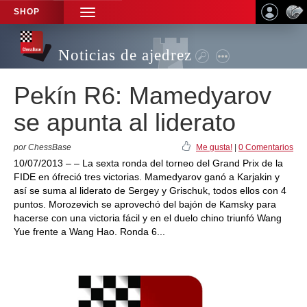
SHOP
TOGGLE
NAVIGATION
Noticias de ajedrez
Pekín R6: Mamedyarov
se apunta al liderato
por ChessBase
Me gusta!
|
0 Comentarios
10/07/2013 – – La sexta ronda del torneo del Grand Prix de la
FIDE en ófreció tres victorias. Mamedyarov ganó a Karjakin y
así se suma al liderato de Sergey y Grischuk, todos ellos con 4
puntos. Morozevich se aprovechó del bajón de Kamsky para
hacerse con una victoria fácil y en el duelo chino triunfó Wang
Yue frente a Wang Hao. Ronda 6...