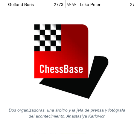
Gelfand Boris
2773
½-½
Leko Peter
2
Dos organizadoras, una árbitro y la jefa de prensa y fotógrafa
del acontecimiento, Anastasiya Karlovich