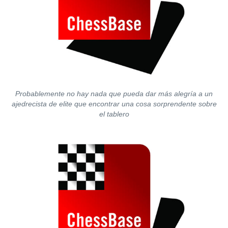
Probablemente no hay nada que pueda dar más alegría a un
ajedrecista de elite que encontrar una cosa sorprendente sobre
el tablero