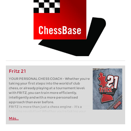
Fritz 21
YOUR PERSONAL CHESS COACH - Whether you’re
taking your first steps into the world of club
chess, or already playing at a tournament level:
with FRITZ, you can train more efficiently,
intelligently and with a more personalised
approach than ever before.
FRITZ is more than just a chess engine – it’s a
training revolution! Whether you’re taking your
first steps into the world of club chess, or already
Más...
playing at a tournament level: with FRITZ, you can
train more efficiently, intelligently and with a
more personalised approach than ever before.