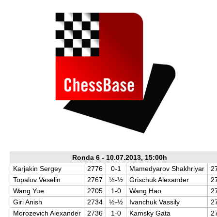
Ronda 6 - 10.07.2013, 15:00h
Karjakin Sergey
2776
0-1
Mamedyarov Shakhriyar
2
Topalov Veselin
2767
½-½
Grischuk Alexander
2
Wang Yue
2705
1-0
Wang Hao
2
Giri Anish
2734
½-½
Ivanchuk Vassily
2
Morozevich Alexander
2736
1-0
Kamsky Gata
2