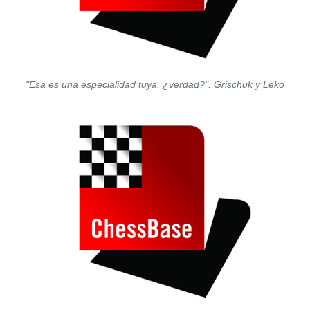
"Esa es una especialidad tuya, ¿verdad?". Grischuk y Leko