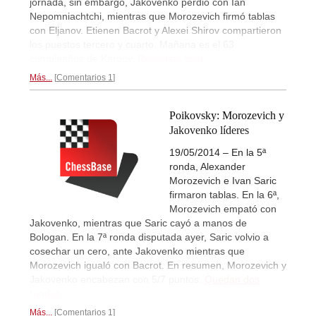
jornada, sin embargo, Jakovenko perdió con Ian
Nepomniachtchi, mientras que Morozevich firmó tablas
con Eljanov. Etienen Bacrot y Alexei Shirov compartieron
los puestos tercero y cuarto. Mañana es el 63
cumpleaños de Karpov.
Reportaje final...
Más...
Comentarios 1
Poikovsky: Morozevich y
Jakovenko líderes
19/05/2014 – En la 5ª
ronda, Alexander
Morozevich e Ivan Saric
firmaron tablas. En la 6ª,
Morozevich empató con
Jakovenko, mientras que Saric cayó a manos de
Bologan. En la 7ª ronda disputada ayer, Saric volvio a
cosechar un cero, ante Jakovenko mientras que
Morozevich igualó con Bacrot. En resumen, Morozevich y
Jakovenko encabezan con 5/7 puntos.
Quedan dos
rondas...
Más...
Comentarios 1