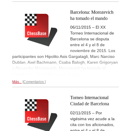
Barcelona: Morozevich
ha tomado el mando
06/11/2015 – El XX
Torneo Internacional de
Barcelona se disputa
entre el 4 y el 8 de
noviembre de 2015. Los
participantes son Hipolito Asis Gargatagli, Marc Narciso
Dublan, Axel Bachmann, Csaba Balogh, Karen Grigoryan
y Alexander Morozevich. Morozevich ha tomado el
mando con 1,5 puntos
tras 2 rondas...
Más...
Comentarios
Torneo Internacional
Ciudad de Barcelona
02/11/2015 – Por
vigésima vez acude a la
cita con los aficionados,
entre el 4 y el 8 de