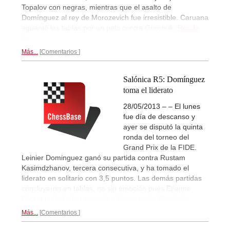
Topalov con negras, mientras que el asalto de
Domínguez al rey de Morozevich fue irresistible. Caruana
aguantó las tablas por un pelo contra Grischuk.
Ronda
8...
Más...
Comentarios
Salónica R5: Domínguez
toma el liderato
28/05/2013 – – El lunes
fue día de descanso y
ayer se disputó la quinta
ronda del torneo del
Grand Prix de la FIDE.
Leinier Dominguez ganó su partida contra Rustam
Kasimdzhanov, tercera consecutiva, y ha tomado el
liderato en solitario con 3,5 puntos. Las demás partidas
concluyeron en tablas, no sin emoción pues Etienne
Bacrot pudo haber ganado a Morozevich.
Ronda 5...
Más...
Comentarios