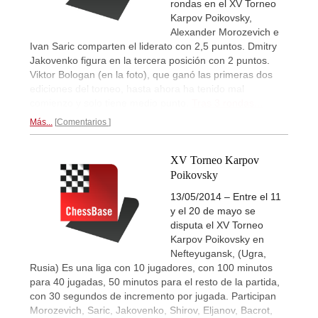
rondas en el XV Torneo
Karpov Poikovsky,
Alexander Morozevich e
Ivan Saric comparten el liderato con 2,5 puntos. Dmitry
Jakovenko figura en la tercera posición con 2 puntos.
Viktor Bologan (en la foto), que ganó las primeras dos
ediciones del torneo, hasta ahora ha tenido mal
comienzo y solo tiene medio punto.
Tras 3 rondas...
Más...
Comentarios
XV Torneo Karpov
Poikovsky
13/05/2014 – Entre el 11
y el 20 de mayo se
disputa el XV Torneo
Karpov Poikovsky en
Nefteyugansk, (Ugra,
Rusia) Es una liga con 10 jugadores, con 100 minutos
para 40 jugadas, 50 minutos para el resto de la partida,
con 30 segundos de incremento por jugada. Participan
Morozevich, Saric, Jakovenko, Shirov, Eljanov, Bacrot,