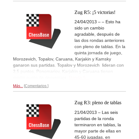
Zug R5: ¡5 victorias!
24/04/2013 – – Esto ha
sido un cambio
agradable, después de
las dos rondas anteriores
con pleno de tablas. En la
quinta jornada de juego,
Morozevich, Topalov, Caruana, Karjakin y Kamsky
ganaron sus partidas. Topalov y Morozevich lideran con
3,5 puntos. Ponomariov, Karjakin y Caruana tienen
medio punto de desventaja.
Ronda 5...
Más...
Comentarios
Zug R3: pleno de tablas
21/04/2013 – Las seis
partidas de la ronda
terminaron en tablas, la
mayor parte de ellas en
45-60 jugadas, en