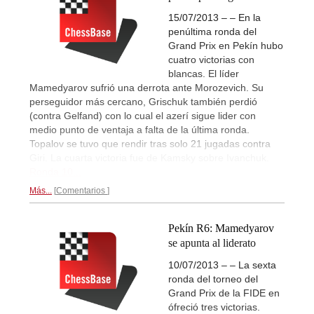
15/07/2013 – – En la
penúltima ronda del
Grand Prix en Pekín hubo
cuatro victorias con
blancas. El líder
Mamedyarov sufrió una derrota ante Morozevich. Su
perseguidor más cercano, Grischuk también perdió
(contra Gelfand) con lo cual el azerí sigue lider con
medio punto de ventaja a falta de la última ronda.
Topalov se tuvo que rendir tras solo 21 jugadas contra
Giri. La cuarta victoria fue de Kamsky sobre Ivanchuk.
Ronda 10...
Más...
Comentarios
Pekín R6: Mamedyarov
se apunta al liderato
10/07/2013 – – La sexta
ronda del torneo del
Grand Prix de la FIDE en
ófreció tres victorias.