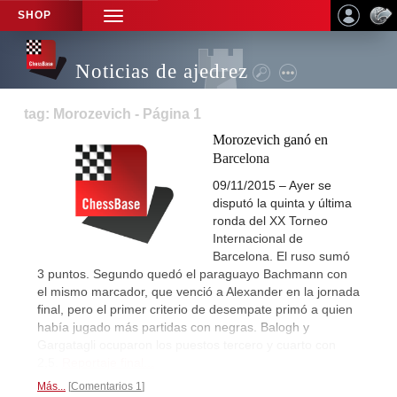
SHOP
TOGGLE
NAVIGATION
Noticias de ajedrez
tag: Morozevich - Página 1
Morozevich ganó en
Barcelona
09/11/2015 – Ayer se
disputó la quinta y última
ronda del XX Torneo
Internacional de
Barcelona. El ruso sumó
3 puntos. Segundo quedó el paraguayo Bachmann con
el mismo marcador, que venció a Alexander en la jornada
final, pero el primer criterio de desempate primó a quien
había jugado más partidas con negras. Balogh y
Gargatagli ocuparon los puestos tercero y cuarto con
2,5.
Reportaje final...
Más...
Comentarios 1