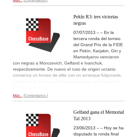
Más...
Comentarios
Pekín R3: tres victorias
negras
07/07/2013 – – En la
tercera ronda del torneo
del Grand Prix de la FIDE
en Pekín, Karjakin, Giri y
Mamedyarov vencieron
con negras a Morozevich, Gelfand e Ivanchuk,
respectivamente. De nuevo el ruso de origen ucranio
comienza un torneo de elite con un arranque fulgurante,
ya que es su tercera victoria consecutiva, y encabeza la
clasificación.
Ronda 3...
Más...
Comentarios
Gelfand gana el Memorial
Tal 2013
23/06/2013 – – Hoy se ha
disputado la ronda final