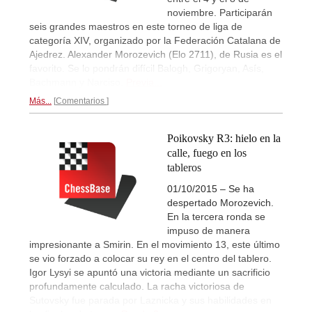
noviembre. Participarán
seis grandes maestros en este torneo de liga de
categoría XIV, organizado por la Federación Catalana de
Ajedrez. Alexander Morozevich (Elo 2711), de Rusia es el
favorito. Se lo pondrán difícil Balogh, Grigoryan, Asís,
Bachmann y Narciso.
Previa...
Más...
Comentarios
Poikovsky R3: hielo en la
calle, fuego en los
tableros
01/10/2015 – Se ha
despertado Morozevich.
En la tercera ronda se
impuso de manera
impresionante a Smirin. En el movimiento 13, este último
se vio forzado a colocar su rey en el centro del tablero.
Igor Lysyi se apuntó una victoria mediante un sacrificio
profundamente calculado. La racha victoriosa de
Sutovsky fue parada por Laznicka y sus habilidades en