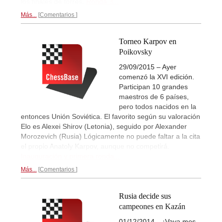
los finales de torres.
Ronda 3...
Más...
Comentarios
Torneo Karpov en
Poikovsky
29/09/2015 – Ayer
comenzó la XVI edición.
Participan 10 grandes
maestros de 6 países,
pero todos nacidos en la
entonces Unión Soviética. El favorito según su valoración
Elo es Alexei Shirov (Letonia), seguido por Alexander
Morozevich (Rusia) Lógicamente no puede faltar a la cita
el propio Anatoly Karpov, aunque no competirá.
Inauguración y primera ronda...
Más...
Comentarios
Rusia decide sus
campeones en Kazán
01/12/2014 – ¡Vaya mes