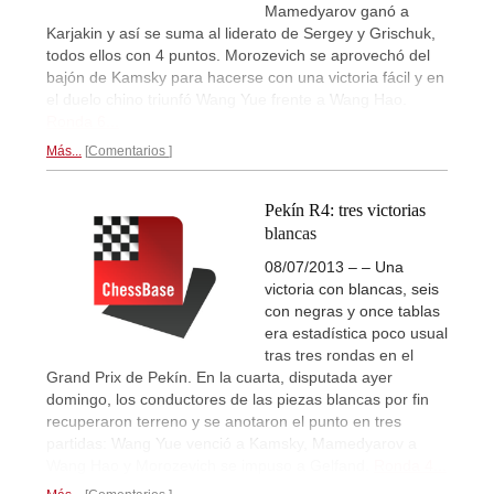
Mamedyarov ganó a
Karjakin y así se suma al liderato de Sergey y Grischuk,
todos ellos con 4 puntos. Morozevich se aprovechó del
bajón de Kamsky para hacerse con una victoria fácil y en
el duelo chino triunfó Wang Yue frente a Wang Hao.
Ronda 6...
Más...
Comentarios
Pekín R4: tres victorias
blancas
08/07/2013 – – Una
victoria con blancas, seis
con negras y once tablas
era estadística poco usual
tras tres rondas en el
Grand Prix de Pekín. En la cuarta, disputada ayer
domingo, los conductores de las piezas blancas por fin
recuperaron terreno y se anotaron el punto en tres
partidas: Wang Yue venció a Kamsky, Mamedyarov a
Wang Hao y Morozevich se impuso a Gelfand.
Ronda 4...