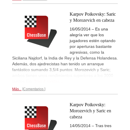
Karpov Poikovsky: Saric
y Morozevich en cabeza
16/05/2014 – Es una
alegría ver que los
jugadores estén optando
por aperturas bastante
agresivas, como la
Siciliana Najdorf, la India de Rey y la Defensa Holandesa.
Además, dos ajedrecistas han tenido un arranque
fantástico sumando 3,5/4 puntos: Morozevich y Saric;
ambos tienen unos rendimientos superiores a los 3000
puntos Elo.
Tras 4 rondas...
Más...
Comentarios
Karpov Poikovsky:
Morozevich y Saric en
cabeza
14/05/2014 – Tras tres