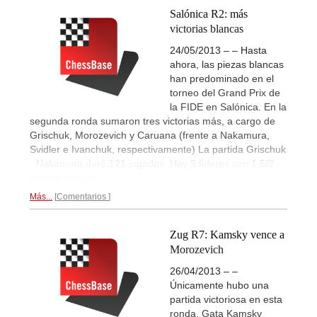
Salónica R2: más
victorias blancas
24/05/2013 – – Hasta
ahora, las piezas blancas
han predominado en el
torneo del Grand Prix de
la FIDE en Salónica. En la
segunda ronda sumaron tres victorias más, a cargo de
Grischuk, Morozevich y Caruana (frente a Nakamura,
Svidler e Ivanchuk, respectivamente) La partida Grischuk
- Nakamura duró 121 jugadas. Hay 5 líderes con 1,5/2
puntos.
Ronda 2...
Más...
Comentarios
Zug R7: Kamsky vence a
Morozevich
26/04/2013 – –
Únicamente hubo una
partida victoriosa en esta
ronda. Gata Kamsky