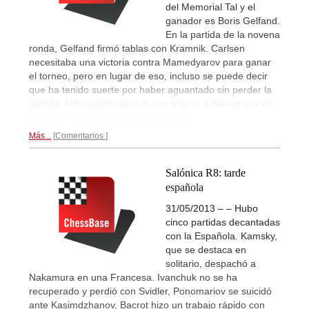
del Memorial Tal y el
ganador es Boris Gelfand.
En la partida de la novena
ronda, Gelfand firmó tablas con Kramnik. Carlsen
necesitaba una victoria contra Mamedyarov para ganar
el torneo, pero en lugar de eso, incluso se puede decir
que ha tenido suerte por haber aguantado sin perder la
partida. Morozevich derrotó con negras a Nakamura en
una partida extraña.
Reportaje final...
Más...
Comentarios
Salónica R8: tarde
española
31/05/2013 – – Hubo
cinco partidas decantadas
con la Española. Kamsky,
que se destaca en
solitario, despachó a
Nakamura en una Francesa. Ivanchuk no se ha
recuperado y perdió con Svidler, Ponomariov se suicidó
ante Kasimdzhanov, Bacrot hizo un trabajo rápido con