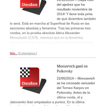
del ajedrez que ha
resultado noviembre de
2014! Y tiene toda pinta
de que diciembre también
lo será. Está en marcha al Superfinal de Rusia en las
secciones absoluta y femenina. Tras las primeras tres
rondas, en la prueba absoluta lidera Alexander
Morozevich (2,5/3), mientras que en la femenina
encabezan Girya, Kosteniuk y Goryachkina (ambas con
2/3)
Inauguración y primeros compases...
Más...
Comentarios
Morozevich ganó en
Poikovsky
22/05/2014 – Morozevich
se ha coronado vencedor
del Torneo Karpov en
Poikovsky. Antes de la
última ronda, él y
Jakovenko iban empatados a puntos. En la última