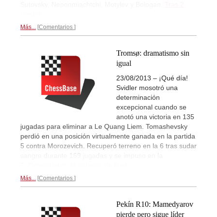
Sutovsky, Neponmiachtchi, Motylev y Bologan.
Tras 2
rondas...
Más...
Comentarios
Tromsø: dramatismo sin
igual
23/08/2013 – ¡Qué día!
Svidler mosotró una
determinación
excepcional cuando se
anotó una victoria en 135
jugadas para eliminar a Le Quang Liem. Tomashevsky
perdió en una posición virtualmente ganada en la partida
5 contra Morozevich. Recuperó terreno en la 6 tras sudar
sangre durante 169 jugadas y se impuso en la
7.
Desempates de octavos de final...
Más...
Comentarios
Pekín R10: Mamedyarov
pierde pero sigue líder