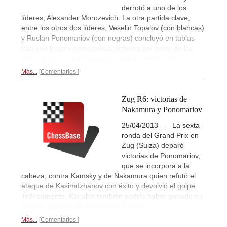
derrotó a uno de los
líderes, Alexander Morozevich. La otra partida clave,
entre los otros dos líderes, Veselin Topalov (con blancas)
y Ruslan Ponomariov (con negras) concluyó en tablas
tras una larga y escrupulosa defensa por parte de las
blancas en un final favorable para las negras.
Ronda 7...
Más...
Comentarios
Zug R6: victorias de
Nakamura y Ponomariov
25/04/2013 – – La sexta
ronda del Grand Prix en
Zug (Suiza) deparó
victorias de Ponomariov,
que se incorpora a la
cabeza, contra Kamsky y de Nakamura quien refutó el
ataque de Kasimdzhanov con éxito y devolvió el golpe.
Teóricamente, Karjakin también podría haber ganado su
partida, pero no se dio cuenta.
Ronda 6...
Más...
Comentarios