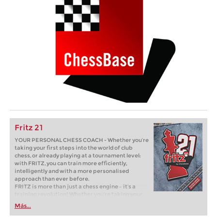
Fritz 21
YOUR PERSONAL CHESS COACH - Whether you’re
taking your first steps into the world of club
chess, or already playing at a tournament level:
with FRITZ, you can train more efficiently,
intelligently and with a more personalised
approach than ever before.
FRITZ is more than just a chess engine – it’s a
training revolution! Whether you’re taking your
first steps into the world of club chess, or already
Más...
playing at a tournament level: with FRITZ, you can