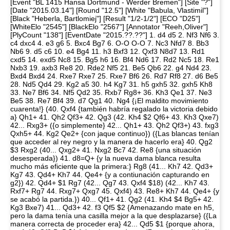
[Event "BL 1415 Hansa Dortmund - Werder Bremen"] [Site "?"]
[Date "2015.03.14"] [Round "12.5"] [White "Babula, Vlastimil"]
[Black "Heberla, Bartlomiej"] [Result "1/2-1/2"] [ECO "D25"]
[WhiteElo "2545"] [BlackElo "2567"] [Annotator "Reeh,Oliver"]
[PlyCount "138"] [EventDate "2015.??.??"] 1. d4 d5 2. Nf3 Nf6 3.
c4 dxc4 4. e3 g6 5. Bxc4 Bg7 6. O-O O-O 7. Nc3 Nfd7 8. Bb3
Nb6 9. d5 c6 10. e4 Bg4 11. h3 Bxf3 12. Qxf3 N8d7 13. Rd1
cxd5 14. exd5 Nc8 15. Bg5 h6 16. Bf4 Nd6 17. Rd2 Nc5 18. Re1
Nxb3 19. axb3 Re8 20. Rde2 Nf5 21. Be5 Qb6 22. g4 Nd4 23.
Bxd4 Bxd4 24. Rxe7 Rxe7 25. Rxe7 Bf6 26. Rd7 Rf8 27. d6 Be5
28. Nd5 Qd4 29. Kg2 a5 30. h4 Kg7 31. h5 gxh5 32. gxh5 Kh8
33. Ne7 Bf6 34. Nf5 Qd2 35. Rxb7 Rg8+ 36. Kh3 Qe1 37. Ne3
Be5 38. Re7 Bf4 39. d7 Qg1 40. Ng4 {¡El maldito movimiento
cuarenta!} (40. Qxf4 {también habría regalado la victoria debido
a} Qh1+ 41. Qh2 Qf3+ 42. Qg3 (42. Kh4 $2 Qf6+ 43. Kh3 Qxe7)
42... Rxg3+ ({o simplemente} 42... Qh1+ 43. Qh2 Qf3+) 43. fxg3
Qxh5+ 44. Kg2 Qe2+ {con jaque continuo}) ({Las blancas tenían
que acceder al rey negro y la manera de hacerlo era} 40. Qg2
$3 Rxg2 (40... Qxg2+ 41. Nxg2 Bc7 42. Re8 {una situación
desesperada}) 41. d8=Q+ {y la nueva dama blanca resulta
mucho más eficiente que la primera:} Rg8 (41... Kh7 42. Qd3+
Kg7 43. Qd4+ Kh7 44. Qe4+ {y a contiunación capturando en
g2}) 42. Qd4+ $1 Rg7 (42... Qg7 43. Qxf4 $18) (42... Kh7 43.
Rxf7+ Rg7 44. Rxg7+ Qxg7 45. Qxf4) 43. Re8+ Kh7 44. Qe4+ {y
se acabó la partida.}) 40... Qf1+ 41. Qg2 (41. Kh4 $4 Bg5+ 42.
Kg3 Bxe7) 41... Qd3+ 42. f3 Qf5 $2 {Amenazando mate en h5,
pero la dama tenía una casilla mejor a la que desplazarse} ({La
manera correcta de proceder era} 42... Qd5 $1 {porque ahora,