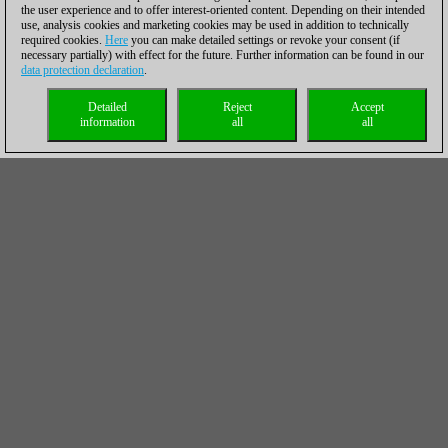
the user experience and to offer interest-oriented content. Depending on their intended
use, analysis cookies and marketing cookies may be used in addition to technically
required cookies.
Here
you can make detailed settings or revoke your consent (if
necessary partially) with effect for the future. Further information can be found in our
data protection declaration
.
Detailed
Reject
Accept
information
all
all