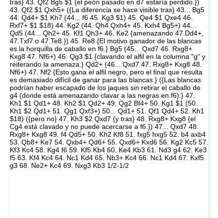
tras} 43. Qf2 Bg5 $1 {el peón pasado en d7 estaría perdido.})
43. Qf2 $1 Qxh5+ ({La diferencia se hace visible tras} 43... Bg5
44. Qd4+ $1 Kh7 (44... f6 45. Kg3 $1) 45. Qe4 $1 Qxe4 46.
Rxf7+ $1 $18) 44. Kg2 (44. Qh4 Qxh4+ 45. Kxh4 Bg5+) 44...
Qd5 (44... Qh2+ 45. Kf1 Qh3+ 46. Ke2 {amenazando 47.Dd4+,
47.Txf7 o 47.Te8.}) 45. Re8 {El motivo ganador de las blancas
es la horquilla de caballo en f6.} Bg5 (45... Qxd7 46. Rxg8+
Kxg8 47. Nf6+) 46. Qg3 $1 {clavando el alfil en la columna "g" y
reiterando la amenaza.} Qd2+ (46... Qxd7 47. Rxg8+ Kxg8 48.
Nf6+) 47. Nf2 {Esto gana el alfil negro, pero el final que resulta
es demasiado difícil de ganar para las blancas.} ({Las blancas
podrían haber escapado de los jaques sin retirar el caballo de
g4 (donde está amenazando clavar a las negras en f6):} 47.
Kh1 $1 Qd1+ 48. Kh2 $1 Qd2+ 49. Qg2 Bf4+ 50. Kg1 $1 (50.
Kh1 $2 Qd1+ 51. Qg1 Qxf3+) 50... Qd1+ 51. Qf1 Qd4+ 52. Kh1
$18) ({pero no} 47. Kh3 $2 Qxd7 {y tras} 48. Rxg8+ Kxg8 {el
Cg4 está clavado y no puede acercarse a f6.}) 47... Qxd7 48.
Rxg8+ Kxg8 49. f4 Qd5+ 50. Kh2 Kf8 51. fxg5 hxg5 52. b4 axb4
53. Qb8+ Ke7 54. Qxb4+ Qd6+ 55. Qxd6+ Kxd6 56. Kg2 Kc5 57.
Kf3 Kc4 58. Kg4 f6 59. Kf5 Kb4 60. Ke4 Kb3 61. Nd3 g4 62. Ke3
f5 63. Kf4 Kc4 64. Nc1 Kd4 65. Nb3+ Kc4 66. Nc1 Kd4 67. Kxf5
g3 68. Ne2+ Kc4 69. Nxg3 Kb3 1/2-1/2