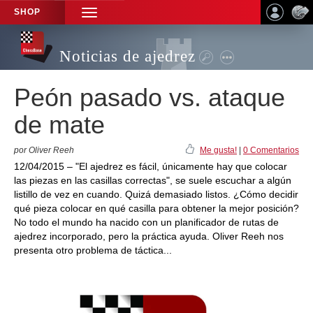
SHOP
TOGGLE
NAVIGATION
Noticias de ajedrez
Peón pasado vs. ataque
de mate
por Oliver Reeh
Me gusta!
|
0 Comentarios
12/04/2015 – "El ajedrez es fácil, únicamente hay que colocar
las piezas en las casillas correctas", se suele escuchar a algún
listillo de vez en cuando. Quizá demasiado listos. ¿Cómo decidir
qué pieza colocar en qué casilla para obtener la mejor posición?
No todo el mundo ha nacido con un planificador de rutas de
ajedrez incorporado, pero la práctica ayuda. Oliver Reeh nos
presenta otro problema de táctica...