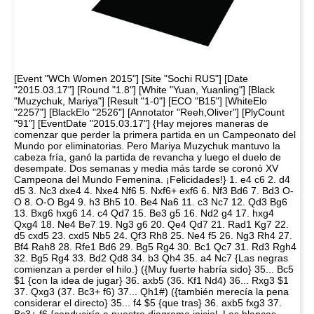
[Event "WCh Women 2015"] [Site "Sochi RUS"] [Date
"2015.03.17"] [Round "1.8"] [White "Yuan, Yuanling"] [Black
"Muzychuk, Mariya"] [Result "1-0"] [ECO "B15"] [WhiteElo
"2257"] [BlackElo "2526"] [Annotator "Reeh,Oliver"] [PlyCount
"91"] [EventDate "2015.03.17"] {Hay mejores maneras de
comenzar que perder la primera partida en un Campeonato del
Mundo por eliminatorias. Pero Mariya Muzychuk mantuvo la
cabeza fría, ganó la partida de revancha y luego el duelo de
desempate. Dos semanas y media más tarde se coronó XV
Campeona del Mundo Femenina. ¡Felicidades!} 1. e4 c6 2. d4
d5 3. Nc3 dxe4 4. Nxe4 Nf6 5. Nxf6+ exf6 6. Nf3 Bd6 7. Bd3 O-
O 8. O-O Bg4 9. h3 Bh5 10. Be4 Na6 11. c3 Nc7 12. Qd3 Bg6
13. Bxg6 hxg6 14. c4 Qd7 15. Be3 g5 16. Nd2 g4 17. hxg4
Qxg4 18. Ne4 Be7 19. Ng3 g6 20. Qe4 Qd7 21. Rad1 Kg7 22.
d5 cxd5 23. cxd5 Nb5 24. Qf3 Rh8 25. Ne4 f5 26. Ng3 Rh4 27.
Bf4 Rah8 28. Rfe1 Bd6 29. Bg5 Rg4 30. Bc1 Qc7 31. Rd3 Rgh4
32. Bg5 Rg4 33. Bd2 Qd8 34. b3 Qh4 35. a4 Nc7 {Las negras
comienzan a perder el hilo.} ({Muy fuerte habría sido} 35... Bc5
$1 {con la idea de jugar} 36. axb5 (36. Kf1 Nd4) 36... Rxg3 $1
37. Qxg3 (37. Bc3+ f6) 37... Qh1#) ({también merecía la pena
considerar el directo} 35... f4 $5 {que tras} 36. axb5 fxg3 37.