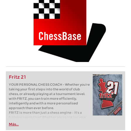
Fritz 21
YOUR PERSONAL CHESS COACH - Whether you’re
taking your first steps into the world of club
chess, or already playing at a tournament level:
with FRITZ, you can train more efficiently,
intelligently and with a more personalised
approach than ever before.
FRITZ is more than just a chess engine – it’s a
training revolution! Whether you’re taking your
first steps into the world of club chess, or already
Más...
playing at a tournament level: with FRITZ, you can