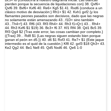
Bc3+ f6 {conduciría a nuestro diagrama inicial. Las blancas
pierden porque la secuencia de liquidaciones con} 38. Qxf6+
Qxf6 39. Bxf6+ Kxf6 40. Re6+ Kg5 $1 41. Rxd6 {conduce a un
clásico motivo de desviación:} Rh1+ $1 42. Kxh1 gxf2 {y los
flamantes peones pasados son decisivos, dado que las negras
no solamente están amenazando 43...f1D+ sino también
43...Th4+!} 43. Rf6 (43. Rf3 Rh4+ 44. Rh3 f1=Q+) 43... Rh4+
44. Rh3 Kxf6 $1 $19) 36. Bc3+ f6 37. Kf1 Rf4 38. Qd1 Bc5 39.
Rf3 Qg4 $2 {Tras este error, las cosas cambian por completo.}
({Tras} 39... Rd8 $1 {Las negras siguen estando bien porque
ganan el peón en d5.}) 40. d6 $1 Rxf3 41. Re7+ $1 {Este jaque
intermedio es el quid de la cuestión.} Kf8 42. gxf3 $18 Qh3+ 43.
Ke2 Qg2 44. Be1 Ne8 45. Qd5 Nxd6 46. Qe6 1-0