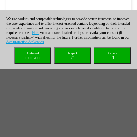
We use cookies and comparable technologies to provide certain functions, to improve
the user experience and to offer interest-oriented content. Depending on their intended
use, analysis cookies and marketing cookies may be used in addition to technically
required cookies.
Here
you can make detailed settings or revoke your consent (if
necessary partially) with effect for the future. Further information can be found in our
data protection declaration
.
Detailed
Reject
Accept
information
all
all