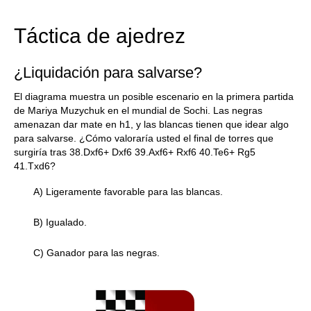
train more efficiently, intelligently and with a
more personalised approach than ever before.
Táctica de ajedrez
¿Liquidación para salvarse?
El diagrama muestra un posible escenario en la primera partida
de Mariya Muzychuk en el mundial de Sochi. Las negras
amenazan dar mate en h1, y las blancas tienen que idear algo
para salvarse. ¿Cómo valoraría usted el final de torres que
surgiría tras 38.Dxf6+ Dxf6 39.Axf6+ Rxf6 40.Te6+ Rg5
41.Txd6?
A) Ligeramente favorable para las blancas.
B) Igualado.
C) Ganador para las negras.