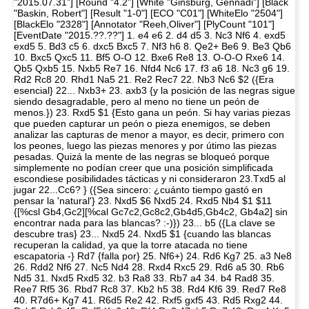
"2015.07.31"] [Round "4.2"] [White "Ginsburg, Gennadi"] [Black
"Baskin, Robert"] [Result "1-0"] [ECO "C01"] [WhiteElo "2504"]
[BlackElo "2328"] [Annotator "Reeh,Oliver"] [PlyCount "101"]
[EventDate "2015.??.??"] 1. e4 e6 2. d4 d5 3. Nc3 Nf6 4. exd5
exd5 5. Bd3 c5 6. dxc5 Bxc5 7. Nf3 h6 8. Qe2+ Be6 9. Be3 Qb6
10. Bxc5 Qxc5 11. Bf5 O-O 12. Bxe6 Re8 13. O-O-O Rxe6 14.
Qb5 Qxb5 15. Nxb5 Re7 16. Nfd4 Nc6 17. f3 a6 18. Nc3 g6 19.
Rd2 Rc8 20. Rhd1 Na5 21. Re2 Rec7 22. Nb3 Nc6 $2 ({Era
esencial} 22... Nxb3+ 23. axb3 {y la posición de las negras sigue
siendo desagradable, pero al meno no tiene un peón de
menos.}) 23. Rxd5 $1 {Esto gana un peón. Si hay varias piezas
que pueden capturar un peón o pieza enemigos, se deben
analizar las capturas de menor a mayor, es decir, primero con
los peones, luego las piezas menores y por útimo las piezas
pesadas. Quizá la mente de las negras se bloqueó porque
simplemente no podían creer que una posición simplificada
escondiese posibilidades tácticas y ni consideraron 23.Txd5 al
jugar 22...Cc6? } ({Sea sincero: ¿cuánto tiempo gastó en
pensar la 'natural'} 23. Nxd5 $6 Nxd5 24. Rxd5 Nb4 $1 $11
{[%csl Gb4,Gc2][%cal Gc7c2,Gc8c2,Gb4d5,Gb4c2, Gb4a2] sin
encontrar nada para las blancas? :-)}) 23... b5 ({La clave se
descubre tras} 23... Nxd5 24. Nxd5 $1 {cuando las blancas
recuperan la calidad, ya que la torre atacada no tiene
escapatoria -} Rd7 {falla por} 25. Nf6+) 24. Rd6 Kg7 25. a3 Ne8
26. Rdd2 Nf6 27. Nc5 Nd4 28. Rxd4 Rxc5 29. Rd6 a5 30. Rb6
Nd5 31. Nxd5 Rxd5 32. b3 Ra8 33. Rb7 a4 34. b4 Rad8 35.
Ree7 Rf5 36. Rbd7 Rc8 37. Kb2 h5 38. Rd4 Kf6 39. Red7 Re8
40. R7d6+ Kg7 41. R6d5 Re2 42. Rxf5 gxf5 43. Rd5 Rxg2 44.