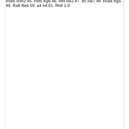
Rxb5 Rxh2 45. Rxf5 Kg6 46. Rf4 Re2 47. b5 Re7 48. Rxa4 Kg5
49. Ra8 Re6 50. a4 h4 51. Rh8 1-0