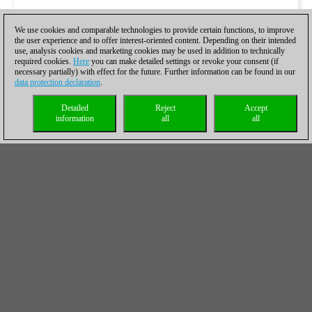
We use cookies and comparable technologies to provide certain functions, to improve
the user experience and to offer interest-oriented content. Depending on their intended
use, analysis cookies and marketing cookies may be used in addition to technically
required cookies.
Here
you can make detailed settings or revoke your consent (if
necessary partially) with effect for the future. Further information can be found in our
data protection declaration
.
Detailed
Reject
Accept
information
all
all