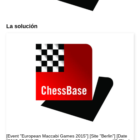
La solución
[Event "European Maccabi Games 2015"] [Site "Berlin"] [Date