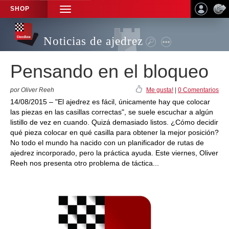
SHOP
TOGGLE
NAVIGATION
Noticias de ajedrez
Pensando en el bloqueo
por Oliver Reeh
Me gusta!
|
0 Comentarios
14/08/2015 – "El ajedrez es fácil, únicamente hay que colocar
las piezas en las casillas correctas", se suele escuchar a algún
listillo de vez en cuando. Quizá demasiado listos. ¿Cómo decidir
qué pieza colocar en qué casilla para obtener la mejor posición?
No todo el mundo ha nacido con un planificador de rutas de
ajedrez incorporado, pero la práctica ayuda. Este viernes, Oliver
Reeh nos presenta otro problema de táctica...