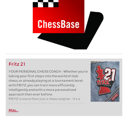
Fritz 21
YOUR PERSONAL CHESS COACH - Whether you’re
taking your first steps into the world of club
chess, or already playing at a tournament level:
with FRITZ, you can train more efficiently,
intelligently and with a more personalised
approach than ever before.
FRITZ is more than just a chess engine – it’s a
training revolution! Whether you’re taking your
first steps into the world of club chess, or already
Más...
playing at a tournament level: with FRITZ, you can
train more efficiently, intelligently and with a
more personalised approach than ever before.