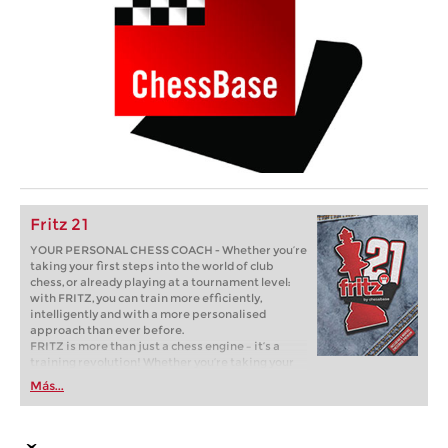
Fritz 21
YOUR PERSONAL CHESS COACH - Whether you’re
taking your first steps into the world of club
chess, or already playing at a tournament level:
with FRITZ, you can train more efficiently,
intelligently and with a more personalised
approach than ever before.
FRITZ is more than just a chess engine – it’s a
training revolution! Whether you’re taking your
first steps into the world of club chess, or already
Más...
playing at a tournament level: with FRITZ, you can
train more efficiently, intelligently and with a
more personalised approach than ever before.