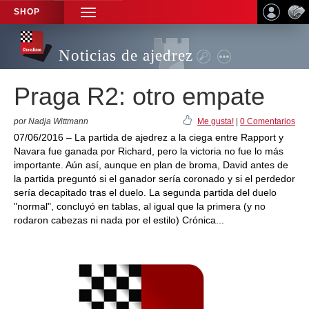
SHOP
TOGGLE
NAVIGATION
Noticias de ajedrez
Praga R2: otro empate
por Nadja Wittmann
Me gusta!
|
0 Comentarios
07/06/2016 – La partida de ajedrez a la ciega entre Rapport y
Navara fue ganada por Richard, pero la victoria no fue lo más
importante. Aún así, aunque en plan de broma, David antes de
la partida preguntó si el ganador sería coronado y si el perdedor
sería decapitado tras el duelo. La segunda partida del duelo
"normal", concluyó en tablas, al igual que la primera (y no
rodaron cabezas ni nada por el estilo) Crónica...