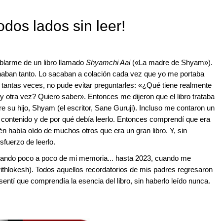
todos lados sin leer!
blarme de un libro llamado
Shyamchi Aai
(«La madre de Shyam»).
onaban tanto. Lo sacaban a colación cada vez que yo me portaba
 tantas veces, no pude evitar preguntarles: «¿Qué tiene realmente
y otra vez? Quiero saber». Entonces me dijeron que el libro trataba
e su hijo, Shyam (el escritor, Sane Guruji). Incluso me contaron un
contenido y de por qué debía leerlo. Entonces comprendí que era
 había oído de muchos otros que era un gran libro. Y, sin
sfuerzo de leerlo.
orrando poco a poco de mi memoria... hasta 2023, cuando me
thlokesh). Todos aquellos recordatorios de mis padres regresaron
ntí que comprendía la esencia del libro, sin haberlo leído nunca.