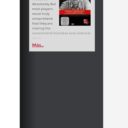
Absolutely. But
most players
never truly
comprehend
that they are
making the
same kind of mistakes over and over
again.
Más...