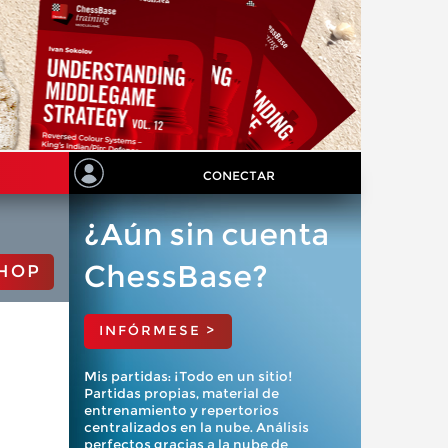
CONECTAR
¿Aún sin cuenta
ChessBase?
HOP
INFÓRMESE >
Mis partidas: ¡Todo en un sitio!
Partidas propias, material de
entrenamiento y repertorios
centralizados en la nube. Análisis
perfectos gracias a la nube de