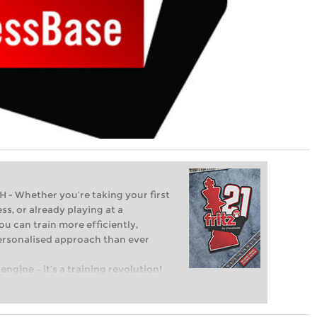
Whether you’re taking your first
ss, or already playing at a
ou can train more efficiently,
personalised approach than ever
engine – it’s a training revolution!
t steps into the world of club chess,
ent level: with FRITZ, you can train
 and with a more personalised