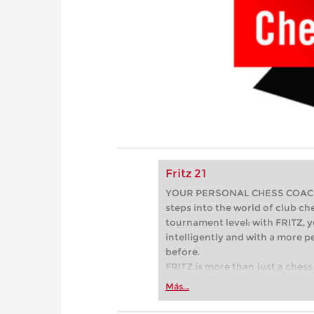
Fritz 21
YOUR PERSONAL CHESS COACH - 
steps into the world of club che
tournament level: with FRITZ, y
intelligently and with a more 
before.
FRITZ is more than just a chess 
Whether you’re taking your firs
Más...
or already playing at a tournam
more efficiently, intelligently