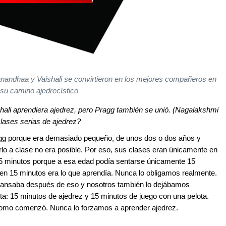
nanandhaa y Vaishali se convirtieron en los mejores compañeros en
su camino ajedrecístico
ali aprendiera ajedrez, pero Pragg también se unió. (Nagalakshmi
clases serias de ajedrez?
agg porque era demasiado pequeño, de unos dos o dos años y
rlo a clase no era posible. Por eso, sus clases eran únicamente en
 15 minutos porque a esa edad podía sentarse únicamente 15
 en 15 minutos era lo que aprendía. Nunca lo obligamos realmente.
 cansaba después de eso y nosotros también lo dejábamos
ta: 15 minutos de ajedrez y 15 minutos de juego con una pelota.
 como comenzó. Nunca lo forzamos a aprender ajedrez.