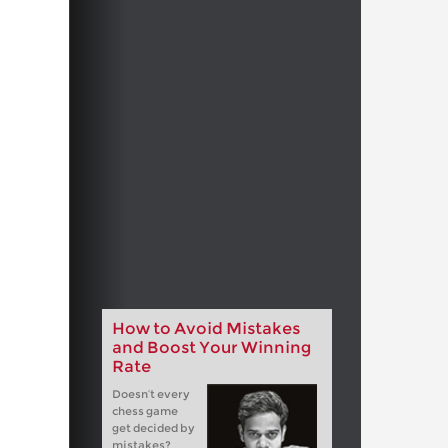
How to Avoid Mistakes
and Boost Your Winning
Rate
Doesn’t every
chess game
get decided by
mistakes?