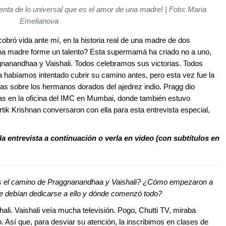
enta de lo universal que es el amor de una madre! | Foto: Maria
Emelianova
obró vida ante mí, en la historia real de una madre de dos
una madre forme un talento? Esta supermamá ha criado no a uno,
ggnanandhaa y Vaishali. Todos celebramos sus victorias. Todos
Ya habíamos intentado cubrir su camino antes, pero esta vez fue la
as sobre los hermanos dorados del ajedrez indio. Pragg dio
as en la oficina del IMC en Mumbai, donde también estuvo
ik Krishnan conversaron con ella para esta entrevista especial,
la entrevista a continuación o verla en video (con subtítulos en
s el camino de Praggnanandhaa y Vaishali? ¿Cómo empezaron a
ue debían dedicarse a ello y dónde comenzó todo?
ali. Vaishali veía mucha televisión. Pogo, Chutti TV, miraba
. Así que, para desviar su atención, la inscribimos en clases de