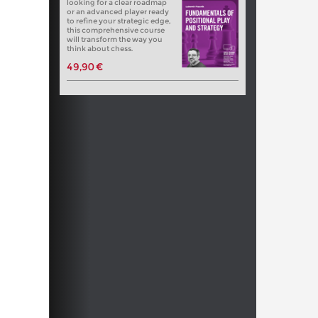
looking for a clear roadmap
or an advanced player ready
to refine your strategic edge,
this comprehensive course
will transform the way you
think about chess.
49,90 €