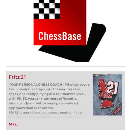
Fritz 21
YOUR PERSONAL CHESS COACH - Whether you’re
taking your first steps into the world of club
chess, or already playing at a tournament level:
with FRITZ, you can train more efficiently,
intelligently and with a more personalised
approach than ever before.
FRITZ is more than just a chess engine – it’s a
training revolution! Whether you’re taking your
first steps into the world of club chess, or already
Más...
playing at a tournament level: with FRITZ, you can