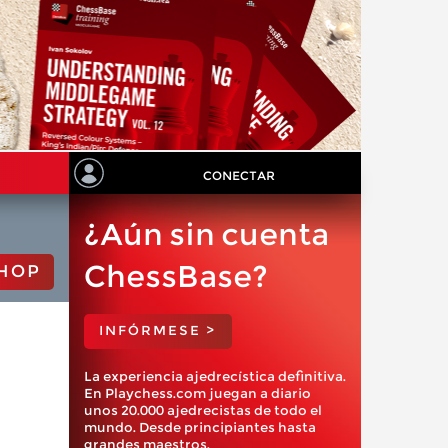
CONECTAR
¿Aún sin cuenta
ChessBase?
HOP
INFÓRMESE >
La experiencia ajedrecística definitiva.
En Playchess.com juegan a diario
unos 20.000 ajedrecistas de todo el
mundo. Desde principiantes hasta
grandes maestros.