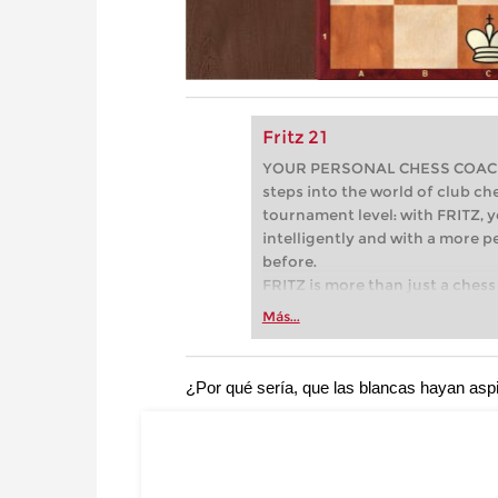
Fritz 21
YOUR PERSONAL CHESS COACH - 
steps into the world of club che
tournament level: with FRITZ, y
intelligently and with a more 
before.
FRITZ is more than just a chess 
Whether you’re taking your firs
Más...
or already playing at a tournam
more efficiently, intelligently
approach than ever before.
¿Por qué sería, que las blancas hayan asp