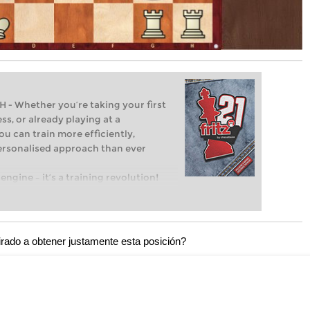
Whether you’re taking your first
ss, or already playing at a
ou can train more efficiently,
personalised approach than ever
engine – it’s a training revolution!
t steps into the world of club chess,
ent level: with FRITZ, you can train
 and with a more personalised
irado a obtener justamente esta posición?