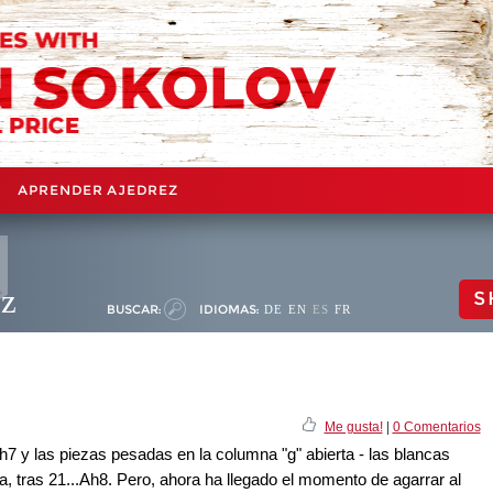
APRENDER AJEDREZ
ez
S
BUSCAR:
IDIOMAS:
DE
EN
ES
FR
Me gusta!
|
0 Comentarios
 h7 y las piezas pesadas en la columna "g" abierta - las blancas
a, tras 21...Ah8. Pero, ahora ha llegado el momento de agarrar al