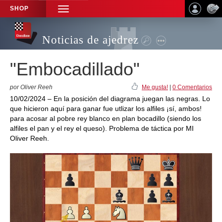
SHOP
TOGGLE
NAVIGATION
Noticias de ajedrez
"Embocadillado"
por Oliver Reeh
Me gusta!
|
0 Comentarios
10/02/2024 – En la posición del diagrama juegan las negras. Lo
que hicieron aquí para ganar fue utlizar los alfiles ¡sí, ambos!
para acosar al pobre rey blanco en plan bocadillo (siendo los
alfiles el pan y el rey el queso). Problema de táctica por MI
Oliver Reeh.