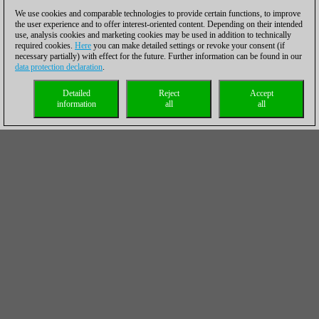
We use cookies and comparable technologies to provide certain functions, to improve
the user experience and to offer interest-oriented content. Depending on their intended
use, analysis cookies and marketing cookies may be used in addition to technically
required cookies.
Here
you can make detailed settings or revoke your consent (if
necessary partially) with effect for the future. Further information can be found in our
data protection declaration
.
Detailed
Reject
Accept
information
all
all