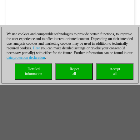
We use cookies and comparable technologies to provide certain functions, to improve
the user experience and to offer interest-oriented content. Depending on their intended
use, analysis cookies and marketing cookies may be used in addition to technically
required cookies.
Here
you can make detailed settings or revoke your consent (if
necessary partially) with effect for the future. Further information can be found in our
data protection declaration
.
Detailed
Reject
Accept
information
all
all