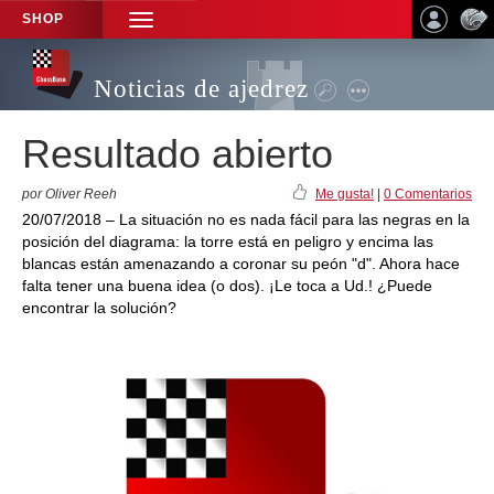
SHOP
TOGGLE
NAVIGATION
Noticias de ajedrez
Resultado abierto
por Oliver Reeh
Me gusta!
|
0 Comentarios
20/07/2018 – La situación no es nada fácil para las negras en la
posición del diagrama: la torre está en peligro y encima las
blancas están amenazando a coronar su peón "d". Ahora hace
falta tener una buena idea (o dos). ¡Le toca a Ud.! ¿Puede
encontrar la solución?