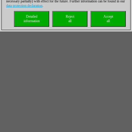
necessary partially) with effect for the future. Further information can be found in our
data protection declaration
.
Detailed
Reject
Accept
information
all
all
ChessBase Magazine Suscripción anual ¡Bono
de 40 € para nuevos suscriptores!**
La actualidad en formato digital. Lo más
importante de la actualidad ajedrecistica de los
últimos meses en su ordenador. Teoría y práctica.