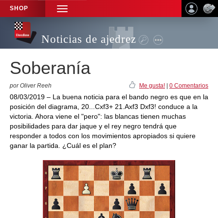
SHOP
TOGGLE
NAVIGATION
Noticias de ajedrez
Soberanía
por Oliver Reeh
Me gusta!
|
0 Comentarios
08/03/2019 – La buena noticia para el bando negro es que en la
posición del diagrama, 20...Cxf3+ 21.Axf3 Dxf3! conduce a la
victoria. Ahora viene el "pero": las blancas tienen muchas
posibilidades para dar jaque y el rey negro tendrá que
responder a todos con los movimientos apropiados si quiere
ganar la partida. ¿Cuál es el plan?