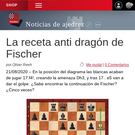
SHOP
TOGGLE
NAVIGATION
Noticias de ajedrez
La receta anti dragón de
Fischer
por Oliver Reeh
Me gusta!
|
0 Comentarios
21/08/2020 – En la posición del diagrama las blancas acaban
de jugar 17.f4!, creando la amenaza Dh3, y tras 17...e5 van a
dar el golpe. ¿Sabe encontrar la continuación de Fischer?
¿Cinco veces?