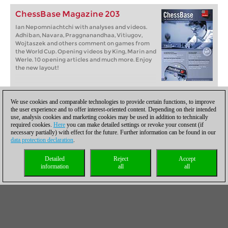
ChessBase Magazine 203
Ian Nepomniachtchi with analyses and videos.
Adhiban, Navara, Praggnanandhaa, Vitiugov,
Wojtaszek and others comment on games from
the World Cup. Opening videos by King, Marin and
Werle. 10 opening articles and much more. Enjoy
the new layout!
Más...
We use cookies and comparable technologies to provide certain functions, to improve
the user experience and to offer interest-oriented content. Depending on their intended
use, analysis cookies and marketing cookies may be used in addition to technically
Los puntos culminantes del ChessBase
required cookies.
Here
you can make detailed settings or revoke your consent (if
necessary partially) with effect for the future. Further information can be found in our
Magazine #203
data protection declaration
.
ChessBase Magazine #203 awaits you with a completely
Detailed
Reject
Accept
redesigned start page:
information
all
all