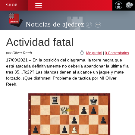
SHOP
TOGGLE
NAVIGATION
Noticias de ajedrez
Actividad fatal
por Oliver Reeh
Me gusta!
|
0 Comentarios
17/09/2021 – En la posición del diagrama, la torre negra que
está atacada definitivamente no debería abandonar la última fila
tras 35...Tc2?? Las blancas tienen al alcance un jaque y mate
forzado. ¡Que disfruten! Problema de táctica por MI Oliver
Reeh.