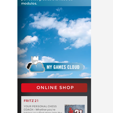
modulos.
ONLINE SHOP
FRITZ 21
YOUR PERSONAL CHESS
COACH - Whether you’re
taking your first steps into the