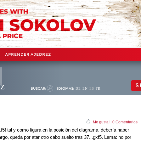
APRENDER AJEDREZ
ez
S
BUSCAR:
IDIOMAS:
DE
EN
ES
FR
Me gusta!
|
0 Comentarios
f5! tal y como figura en la posición del diagrama, debería haber
rgo, queda por atar otro cabo suelto tras 37...gxf5. Lema: no por