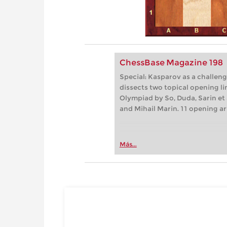
ChessBase Magazine 198
Special: Kasparov as a challenge
dissects two topical opening li
Olympiad by So, Duda, Sarin et 
and Mihail Marin. 11 opening a
Más...