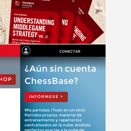
CONECTAR
¿Aún sin cuenta
ChessBase?
HOP
INFÓRMESE >
Mis partidas: ¡Todo en un sitio!
Partidas propias, material de
entrenamiento y repertorios
centralizados en la nube. Análisis
perfectos gracias a la nube de