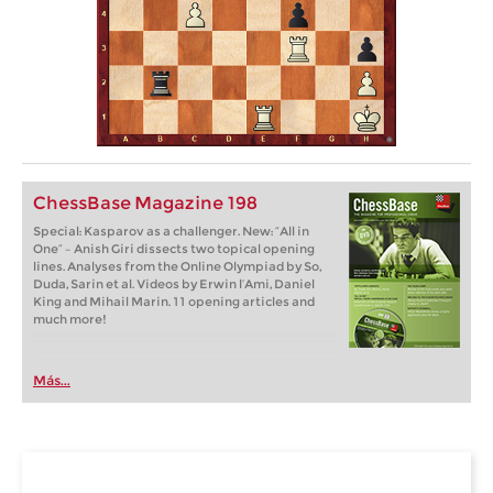
ChessBase Magazine 198
Special: Kasparov as a challenger. New: “All in
One” – Anish Giri dissects two topical opening
lines. Analyses from the Online Olympiad by So,
Duda, Sarin et al. Videos by Erwin l’Ami, Daniel
King and Mihail Marin. 11 opening articles and
much more!
Más...