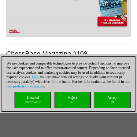
Más...
ChessBase Magazine #198
We use cookies and comparable technologies to provide certain functions, to improve
(Noviembre/Diciembre 2020)
the user experience and to offer interest-oriented content. Depending on their intended
use, analysis cookies and marketing cookies may be used in addition to technically
Los puntos culminantes
required cookies.
Here
you can make detailed settings or revoke your consent (if
necessary partially) with effect for the future. Further information can be found in our
Special: Interzonals and candidates matches of
data protection declaration
.
the early 80s
Detailed
Reject
Accept
An extensive review featuring columns on strategy, tactics and
information
all
all
endgame
The most dynamic player ever!
Move by move, Simon Williams dissects the classic Beliavsky-
Kasparov from their match 1983