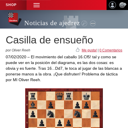
SHOP
TOGGLE
NAVIGATION
Noticias de ajedrez
Casilla de ensueño
por Oliver Reeh
Me gusta!
|
0 Comentarios
07/02/2020 – El movimiento del caballo 16.Cf5! tal y como se
puede ver en la posición del diagrama, es las dos cosas: es
obvia y es fuerte. Tras 16...Dd7, le toca al jugar de las blancas a
ponerse manos a la obra. ¡Que disfruten! Problema de táctica
por MI Oliver Reeh.