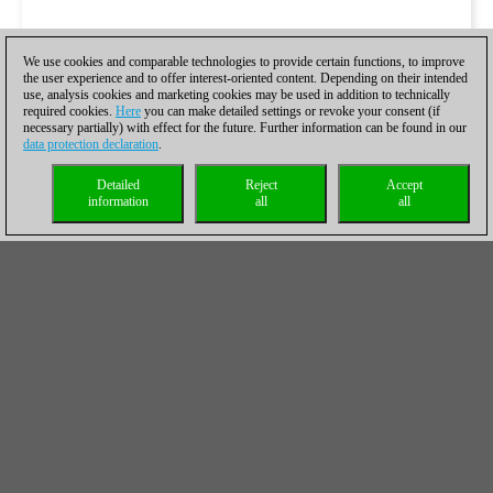
We use cookies and comparable technologies to provide certain functions, to improve
the user experience and to offer interest-oriented content. Depending on their intended
use, analysis cookies and marketing cookies may be used in addition to technically
required cookies.
Here
you can make detailed settings or revoke your consent (if
necessary partially) with effect for the future. Further information can be found in our
data protection declaration
.
Detailed
Reject
Accept
information
all
all