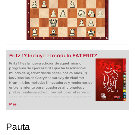
Fritz 17 Incluye el módulo FAT FRITZ
Fritz 17 es la nueva edición de aquel mismo
programa de ajedrez Fritz que ha fascinado al
mundo del ajedrez desde hace unos 25 años (¡!):
las victorias de Garry Kasparov y de Vladimir
Kramnik; los métodos innovadores y modernos de
entrenamiento para jugadores aficionados y
profesionales; ajedrez cibernético en el servidor
de Fritz, etc. Fritz es “el programa de ajedrez más
popular de Alemania” (Der Spiegel) y ofrece todo
Más...
lo que necesita el ajedrecista. La novedad más
espectacular: Fritz 17 incluye el módulo basado
en una red neuronal de inteligencia artificial, "Fat
Fritz".
Pauta