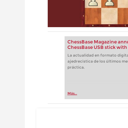
ChessBase Magazine annua
ChessBase USB stick with 
La actualidad en formato digita
ajedrecistica de los últimos me
práctica.
Más...