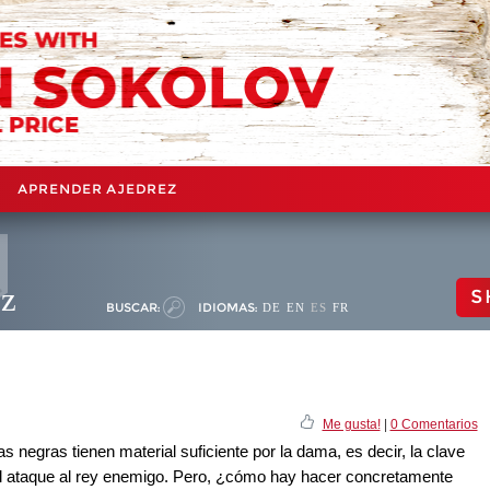
APRENDER AJEDREZ
ez
S
BUSCAR:
IDIOMAS:
DE
EN
ES
FR
Me gusta!
|
0 Comentarios
s negras tienen material suficiente por la dama, es decir, la clave
r el ataque al rey enemigo. Pero, ¿cómo hay hacer concretamente