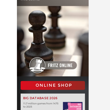
ONLINE SHOP
BIG DATABASE 2026
11,7 million games from 1475
to 2025