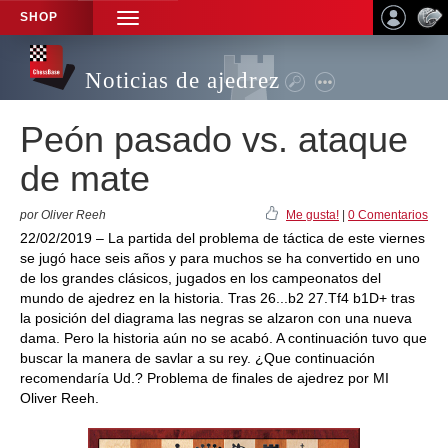
SHOP
TOGGLE
NAVIGATION
Noticias de ajedrez
Peón pasado vs. ataque
de mate
por Oliver Reeh
Me gusta!
|
0 Comentarios
22/02/2019 – La partida del problema de táctica de este viernes
se jugó hace seis años y para muchos se ha convertido en uno
de los grandes clásicos, jugados en los campeonatos del
mundo de ajedrez en la historia. Tras 26...b2 27.Tf4 b1D+ tras
la posición del diagrama las negras se alzaron con una nueva
dama. Pero la historia aún no se acabó. A continuación tuvo que
buscar la manera de savlar a su rey. ¿Que continuación
recomendaría Ud.? Problema de finales de ajedrez por MI
Oliver Reeh.