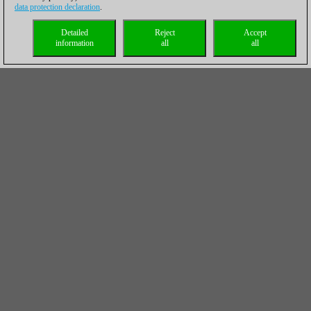
data protection declaration
.
Detailed
Reject
Accept
information
all
all
ChessBase Magazine Suscripción anual ¡Bono
de 40 € para nuevos suscriptores!**
La actualidad en formato digital. Lo más