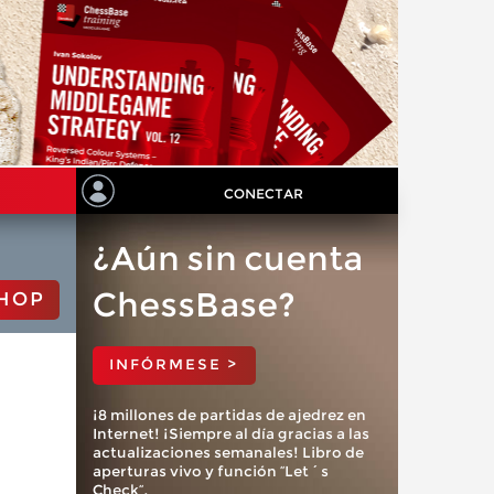
CONECTAR
¿Aún sin cuenta
ChessBase?
HOP
INFÓRMESE >
¡8 millones de partidas de ajedrez en
Internet! ¡Siempre al día gracias a las
actualizaciones semanales! Libro de
aperturas vivo y función “Let´s
Check”.