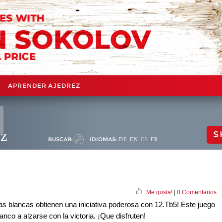
APRENDER AJEDREZ
ez
S
BUSCAR:
IDIOMAS:
DE
EN
ES
FR
Me gusta!
|
0 Comentarios
las blancas obtienen una iniciativa poderosa con 12.Tb5! Este juego
lanco a alzarse con la victoria. ¡Que disfruten!