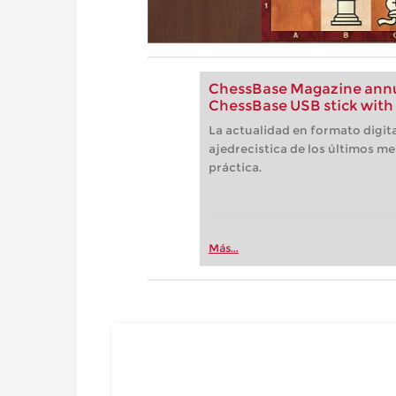
ChessBase Magazine annua
ChessBase USB stick with 
La actualidad en formato digita
ajedrecistica de los últimos me
práctica.
Más...