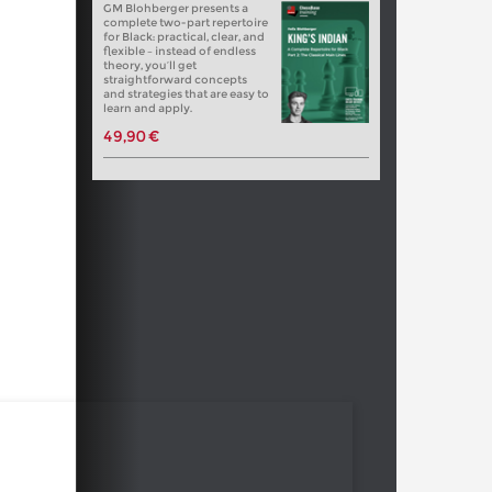
GM Blohberger presents a
complete two-part repertoire
for Black: practical, clear, and
flexible – instead of endless
theory, you’ll get
straightforward concepts
and strategies that are easy to
learn and apply.
49,90 €