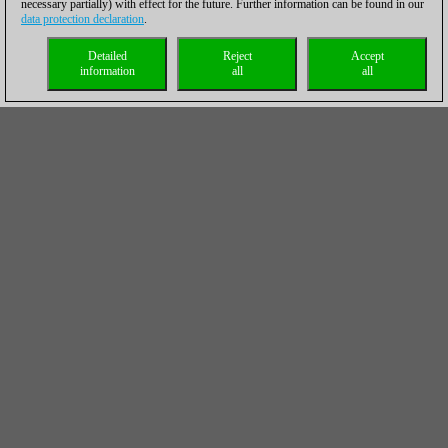
necessary partially) with effect for the future. Further information can be found in our
data protection declaration
.
Detailed
Reject
Accept
information
all
all