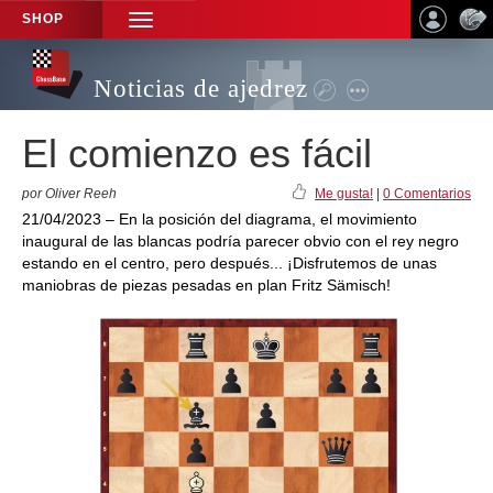
SHOP
TOGGLE
NAVIGATION
Noticias de ajedrez
El comienzo es fácil
por Oliver Reeh
Me gusta!
|
0 Comentarios
21/04/2023 – En la posición del diagrama, el movimiento
inaugural de las blancas podría parecer obvio con el rey negro
estando en el centro, pero después... ¡Disfrutemos de unas
maniobras de piezas pesadas en plan Fritz Sämisch!