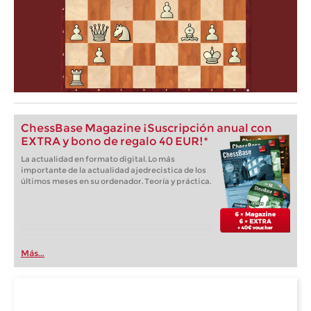
ChessBase Magazine ¡Suscripción anual con
EXTRA y bono de regalo 40 EUR!*
La actualidad en formato digital. Lo más
importante de la actualidad ajedrecistica de los
últimos meses en su ordenador. Teoría y práctica.
Más...