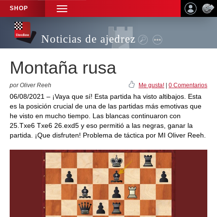
SHOP
TOGGLE
NAVIGATION
Noticias de ajedrez
Montaña rusa
por Oliver Reeh
Me gusta!
|
0 Comentarios
06/08/2021 – ¡Vaya que sí! Esta partida ha visto altibajos. Esta
es la posición crucial de una de las partidas más emotivas que
he visto en mucho tiempo. Las blancas continuaron con
25.Txe6 Txe6 26.exd5 y eso permitió a las negras, ganar la
partida. ¡Que disfruten! Problema de táctica por MI Oliver Reeh.