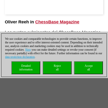
Oliver Reeh in
ChessBase Magazine
Los puntos culminantes del ChessBase Magazine
#201
We use cookies and comparable technologies to provide certain functions, to improve
the user experience and to offer interest-oriented content. Depending on their intended
Expert videos
use, analysis cookies and marketing cookies may be used in addition to technically
required cookies.
Here
you can make detailed settings or revoke your consent (if
necessary partially) with effect for the future. Further information can be found in our
Jan Werle, Rustam Kasimdzhanov and Mihail Marin explain
data protection declaration
.
stunning new opening ideas in just 30 minutes
Special: Vassily Ivanchuk - “just a genius!”
Detailed
Reject
Accept
information
all
all
22 games of the Ukrainian star, annotated by CBM authors
All in One: Grand Prix Attack á la Grischuk + The Dubov System
Davorin Kuljasevic and Vladimir Fedoseev dissect two topical
opening lines
Giri-Nepomniachtchi 1-0!
The winner of the Magnus Carlsen Invitational analyses his
Sicilian triumph from the final