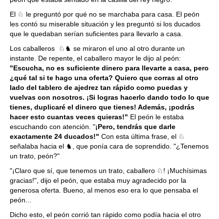
El ♘ le preguntó por qué no se marchaba para casa. El peón
les contó su miserable situación y les preguntó si los ducados
que le quedaban serían suficientes para llevarlo a casa.
Los caballeros ♘♞ se miraron el uno al otro durante un
instante. De repente, el caballero mayor le dijo al peón:
"Escucha, no es suficiente dinero para llevarte a casa, pero
¿qué tal si te hago una oferta? Quiero que corras al otro
lado del tablero de ajedrez tan rápido como puedas y
vuelvas con nosotros. ¡Si logras hacerlo dando todo lo que
tienes, duplicaré el dinero que tienes! Además, ¡podrás
hacer esto cuantas veces quieras!"
El peón le estaba
escuchando con atención. "
¡Pero, tendrás que darle
exactamente 24 ducados!"
Con esta última frase, el ♘
señalaba hacia el ♞, que ponía cara de soprendido. "¿Tenemos
un trato, peón?"
"¡Claro que sí, que tenemos un trato, caballero ♘! ¡Muchísimas
gracias!", dijo el peón, que estaba muy agradecido por la
generosa oferta. Bueno, al menos eso era lo que pensaba el
peón...
Dicho esto, el peón corrió tan rápido como podía hacia el otro