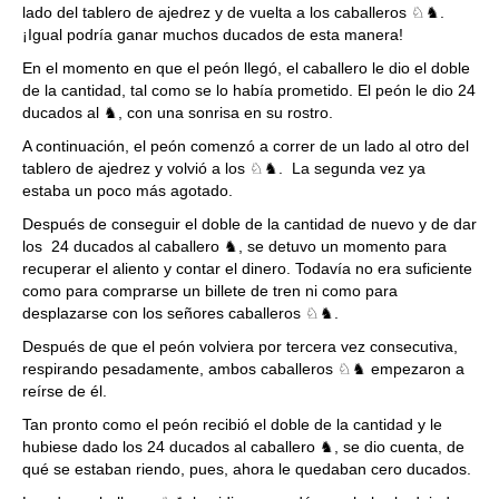
lado del tablero de ajedrez y de vuelta a los caballeros ♘♞.
¡Igual podría ganar muchos ducados de esta manera!
En el momento en que el peón llegó, el caballero le dio el doble
de la cantidad, tal como se lo había prometido. El peón le dio 24
ducados al ♞, con una sonrisa en su rostro.
A continuación, el peón comenzó a correr de un lado al otro del
tablero de ajedrez y volvió a los ♘♞. La segunda vez ya
estaba un poco más agotado.
Después de conseguir el doble de la cantidad de nuevo y de dar
los 24 ducados al caballero ♞, se detuvo un momento para
recuperar el aliento y contar el dinero. Todavía no era suficiente
como para comprarse un billete de tren ni como para
desplazarse con los señores caballeros ♘♞.
Después de que el peón volviera por tercera vez consecutiva,
respirando pesadamente, ambos caballeros ♘♞ empezaron a
reírse de él.
Tan pronto como el peón recibió el doble de la cantidad y le
hubiese dado los 24 ducados al caballero ♞, se dio cuenta, de
qué se estaban riendo, pues, ahora le quedaban cero ducados.