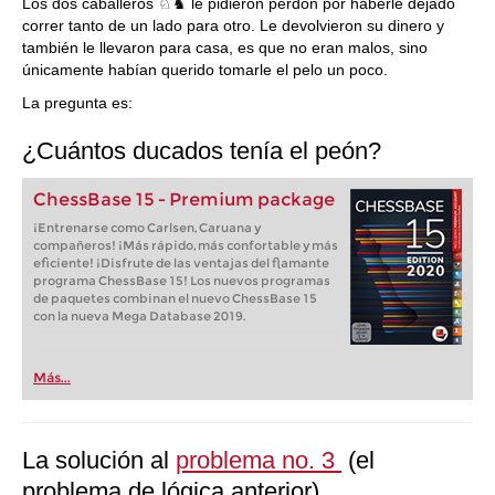
Los dos caballeros ♘♞ le pidieron perdón por haberle dejado
correr tanto de un lado para otro. Le devolvieron su dinero y
también le llevaron para casa, es que no eran malos, sino
únicamente habían querido tomarle el pelo un poco.
La pregunta es:
¿Cuántos ducados tenía el peón?
ChessBase 15 - Premium package
¡Entrenarse como Carlsen, Caruana y
compañeros! ¡Más rápido, más confortable y más
eficiente! ¡Disfrute de las ventajas del flamante
programa ChessBase 15! Los nuevos programas
de paquetes combinan el nuevo ChessBase 15
con la nueva Mega Database 2019.
Más...
La solución al
problema no. 3
(el
problema de lógica anterior)