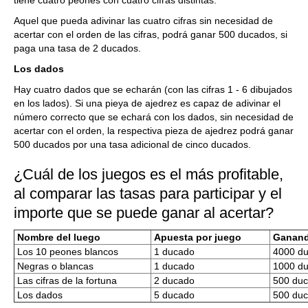
tiene cuatro peones con cuatro cifras distintas.
Aquel que pueda adivinar las cuatro cifras sin necesidad de
acertar con el orden de las cifras, podrá ganar 500 ducados, si
paga una tasa de 2 ducados.
Los dados
Hay cuatro dados que se echarán (con las cifras 1 - 6 dibujados
en los lados). Si una pieya de ajedrez es capaz de adivinar el
número correcto que se echará con los dados, sin necesidad de
acertar con el orden, la respectiva pieza de ajedrez podrá ganar
500 ducados por una tasa adicional de cinco ducados.
¿Cuál de los juegos es el más profitable,
al comparar las tasas para participar y el
importe que se puede ganar al acertar?
Nombre del luego
Apuesta por juego
Ganan
Los 10 peones blancos
1 ducado
4000 d
Negras o blancas
1 ducado
1000 d
Las cifras de la fortuna
2 ducado
500 du
Los dados
5 ducado
500 du