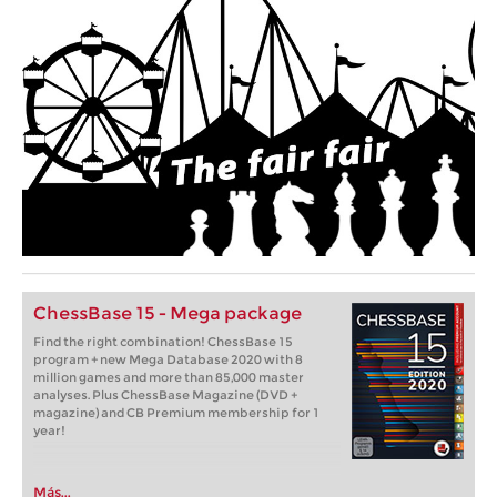
ChessBase 15 - Mega package
Find the right combination! ChessBase 15
program + new Mega Database 2020 with 8
million games and more than 85,000 master
analyses. Plus ChessBase Magazine (DVD +
magazine) and CB Premium membership for 1
year!
Más...